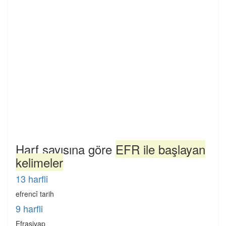
Harf sayısına göre
EFR ile başlayan
kelimeler
13 harfli
efrencî tarih
9 harfli
Efrasiyap