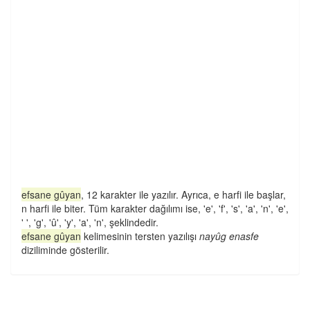
efsane gûyan
, 12 karakter ile yazılır. Ayrıca, e harfi ile başlar,
n harfi ile biter. Tüm karakter dağılımı ise, 'e', 'f', 's', 'a', 'n', 'e',
' ', 'g', 'û', 'y', 'a', 'n', şeklindedir.
efsane gûyan
kelimesinin tersten yazılışı
nayûg enasfe
diziliminde gösterilir.