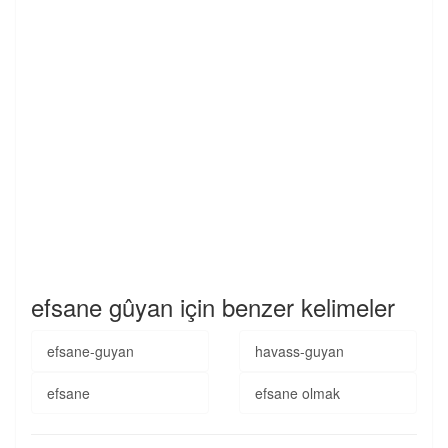
efsane gûyan için benzer kelimeler
efsane-guyan
havass-guyan
efsane
efsane olmak