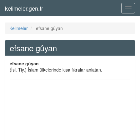
kelimeler.gen.tr
Menü
Kelimeler
efsane gûyan
efsane gûyan
efsane gûyan
(İsi. Tiy.) İslam ülkelerinde kısa fıkralar anlatan.