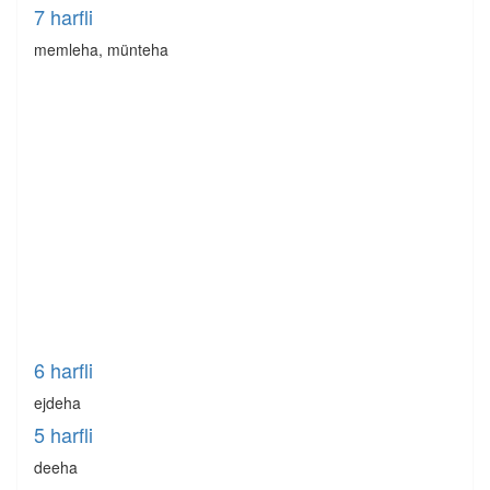
7 harfli
memleha, münteha
6 harfli
ejdeha
5 harfli
deeha