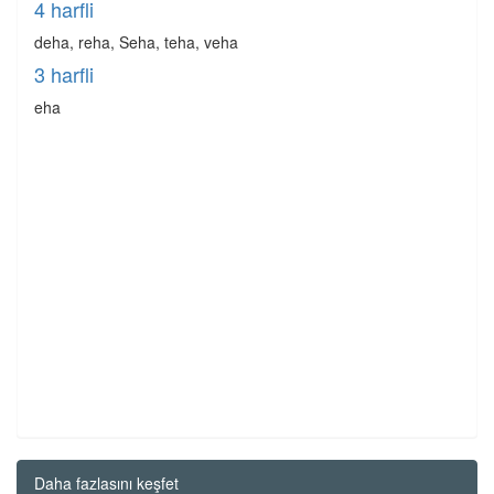
4 harfli
deha, reha, Seha, teha, veha
3 harfli
eha
Daha fazlasını keşfet