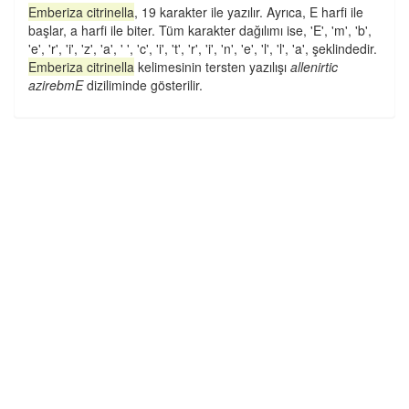
Emberiza citrinella
, 19 karakter ile yazılır. Ayrıca, E harfi ile
başlar, a harfi ile biter. Tüm karakter dağılımı ise, 'E', 'm', 'b',
'e', 'r', 'i', 'z', 'a', ' ', 'c', 'i', 't', 'r', 'i', 'n', 'e', 'l', 'l', 'a', şeklindedir.
Emberiza citrinella
kelimesinin tersten yazılışı
allenirtic
azirebmE
diziliminde gösterilir.