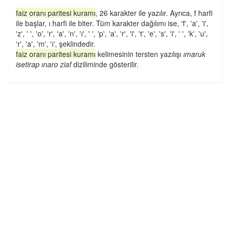
faiz oranı paritesi kuramı
, 26 karakter ile yazılır. Ayrıca, f harfi
ile başlar, ı harfi ile biter. Tüm karakter dağılımı ise, 'f', 'a', 'i',
'z', ' ', 'o', 'r', 'a', 'n', 'ı', ' ', 'p', 'a', 'r', 'i', 't', 'e', 's', 'i', ' ', 'k', 'u',
'r', 'a', 'm', 'ı', şeklindedir.
faiz oranı paritesi kuramı
kelimesinin tersten yazılışı
ımaruk
isetirap ınaro ziaf
diziliminde gösterilir.