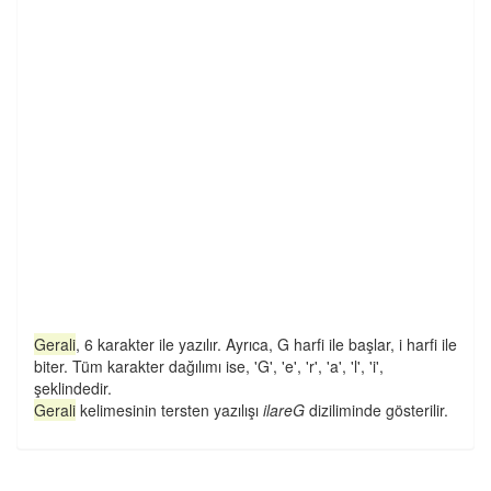
Gerali
, 6 karakter ile yazılır. Ayrıca, G harfi ile başlar, i harfi ile
biter. Tüm karakter dağılımı ise, 'G', 'e', 'r', 'a', 'l', 'i',
şeklindedir.
Gerali
kelimesinin tersten yazılışı
ilareG
diziliminde gösterilir.