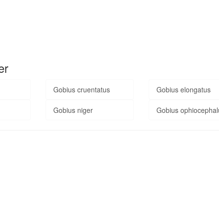
er
Gobius cruentatus
Gobius elongatus
Gobius niger
Gobius ophiocephal