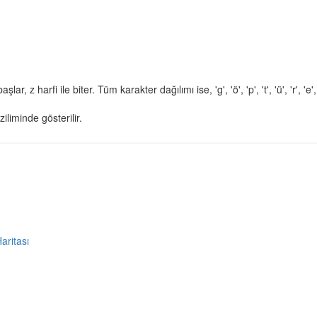
şlar, z harfi ile biter. Tüm karakter dağılımı ise, 'g', 'ö', 'p', 't', 'ü', 'r', 'e',
ziliminde gösterilir.
Haritası