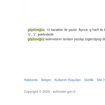
göptüreğüz
, 10 karakter ile yazılır. Ayrıca, g harfi ile ba
'ü', 'z', şeklindedir.
göptüreğüz
kelimesinin tersten yazılışı
züğerütpög
di
Hakkında
İletişim
Kullanım Koşulları
Gizlilik
Site 
Copyright © 2026 - kelimeler.gen.tr