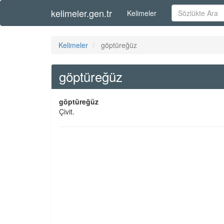
kelimeler.gen.tr
Kelimeler
Kelimeler
göptüreğüz
göptüreğüz
göptüreğüz
Çivit.