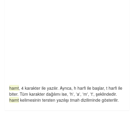
hamt
, 4 karakter ile yazılır. Ayrıca, h harfi ile başlar, t harfi ile
biter. Tüm karakter dağılımı ise, 'h', 'a', 'm', 't', şeklindedir.
hamt
kelimesinin tersten yazılışı
tmah
diziliminde gösterilir.