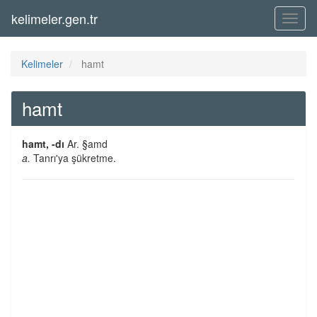
kelimeler.gen.tr
Menü
Kelimeler
hamt
hamt
hamt, -dı
Ar. §amd
a.
Tanrı'ya şükretme.