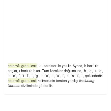
heterofil granulosit
, 20 karakter ile yazılır. Ayrıca, h harfi ile
başlar, t harfi ile biter. Tüm karakter dağılımı ise, 'h', 'e', 't', 'e',
'r', 'o', 'f', 'i', 'l', ' ', 'g', 'r', 'a', 'n', 'u', 'l', 'o', 's', 'i', 't', şeklindedir.
heterofil granulosit
kelimesinin tersten yazılışı
tisolunarg
liforeteh
diziliminde gösterilir.