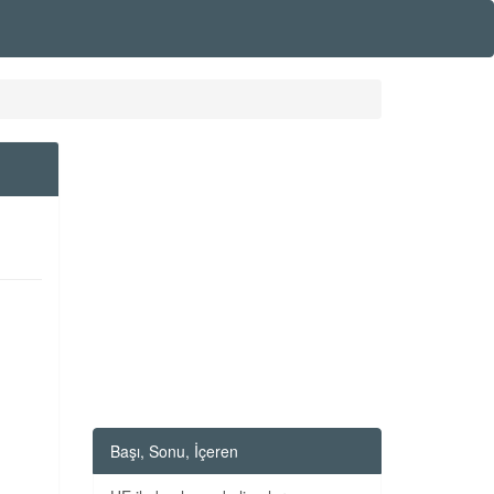
Başı, Sonu, İçeren