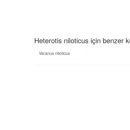
Heterotis niloticus için benzer k
Varanus niloticus