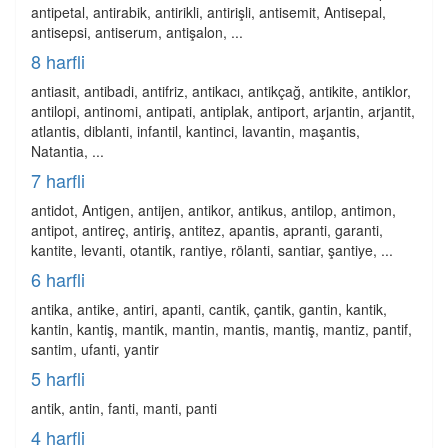
antipetal, antirabik, antirikli, antirişli, antisemit, Antisepal,
antisepsi, antiserum, antişalon, ...
8 harfli
antiasit, antibadi, antifriz, antikacı, antikçağ, antikite, antiklor,
antilopi, antinomi, antipati, antiplak, antiport, arjantin, arjantit,
atlantis, diblanti, infantil, kantinci, lavantin, maşantis,
Natantia, ...
7 harfli
antidot, Antigen, antijen, antikor, antikus, antilop, antimon,
antipot, antireç, antiriş, antitez, apantis, apranti, garanti,
kantite, levanti, otantik, rantiye, rölanti, santiar, şantiye, ...
6 harfli
antika, antike, antiri, apanti, cantik, çantik, gantin, kantik,
kantin, kantiş, mantik, mantin, mantis, mantiş, mantiz, pantif,
santim, ufanti, yantir
5 harfli
antik, antin, fanti, manti, panti
4 harfli