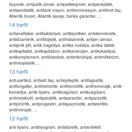
duymak, antipatik olmak, antipatikleşmek, antiperistaltik,
antisemitistlik, antitank mayını, antiterminasyon, antitiroit ilaç,
Atlantik duvarı, Atlantik savaşı, banka garantisi, ...
14 harfli
antianafilaksi, antibakteriyel, antibiyotikler, antidemokratik,
antidizanterik, antifilojistik, antihistaminik, antijen almacı,
antijenik şift, antik tragedya, antika mobilya, antika taklidi,
antikapitalist, antikapitalizm, antikarsinojen, antikoksidiyal,
antikomplement, antilüteolizis, antimikrobiyal, antimilitarizm,
antineoplastik, ...
13 harfli
anti-partikül, antiasit ilaç, antiepileptik, antifagositik,
antifungaller, antihelmintik, antihemolitik, antihemorajik, antik
komedya, antik tiyatro, antikoagûlant, antikoagülant,
antimetabolit, antiparalitik, antiparaziter, antiparazitik,
antipirüritik, antiprogestin, antispazmodik, antisterilite,
antitrotropik, ...
12 harfli
anti tiyatro, antibiyogram, antidiüretik, antienfektif,