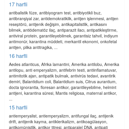
17 harfli
antibalistik füze, antibiyogram test, antibiyotikli buz,
antibranşiyal zar, antidemokratiklik, antijen işlenmesi, antijen
reseptörü, antijenik değişim, antikapitalistlik, antikasını
bilmek, antiödematöz ilaç, antiparazit ilacı, antipatikleştirme,
antiviral protein, garantileyebilmek, garantisiz tahvil, indiyum
antimonür, karantina müddeti, merkantil ekonomi, onkofetal
antijen, plika antitragika, ...
16 harfli
Aedes atlanticus, Afrika lamantini, Amerika antilobu, Amerika
antilopu, anti emperyalizm, antifebrin testi, antiinflamatuvar,
antimitotik ajan, antipatik bulmak, antivirüs tedavi, avantirik
demiri, Balantidium coli, Balantidium suis, Citrus aurantium,
docta ignorantia, floresan antikor, garantileyebilme, helmint
antijeni, karantina süresi, Mantis religiosa, maternal antikor,
...
15 harfli
antiemperyalist, antiemperyalizm, antifungal ilaç, antijenik
drift, antijenik kayma, antiklerikalizm, antikoagülasyon,
antikomünistlik, antikor titresi, antiparalel DNA, antipati