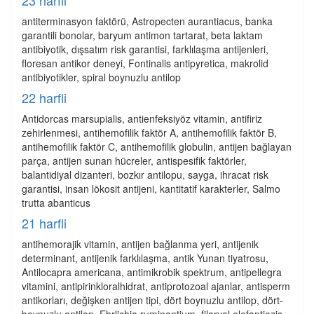
23 harfli
antiterminasyon faktörü, Astropecten aurantiacus, banka
garantili bonolar, baryum antimon tartarat, beta laktam
antibiyotik, dışsatım risk garantisi, farklılaşma antijenleri,
floresan antikor deneyi, Fontinalis antipyretica, makrolid
antibiyotikler, spiral boynuzlu antilop
22 harfli
Antidorcas marsupialis, antienfeksiyöz vitamin, antifiriz
zehirlenmesi, antihemofilik faktör A, antihemofilik faktör B,
antihemofilik faktör C, antihemofilik globulin, antijen bağlayan
parça, antijen sunan hücreler, antispesifik faktörler,
balantidiyal dizanteri, bozkır antilopu, sayga, ihracat risk
garantisi, insan lökosit antijeni, kantitatif karakterler, Salmo
trutta abanticus
21 harfli
antihemorajik vitamin, antijen bağlanma yeri, antijenik
determinant, antijenik farklılaşma, antik Yunan tiyatrosu,
Antilocapra americana, antimikrobik spektrum, antipellegra
vitamini, antipirinkloralhidrat, antiprotozoal ajanlar, antisperm
antikorları, değişken antijen tipi, dört boynuzlu antilop, dört-