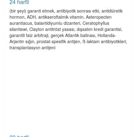
24 harfli
(bir şeyi) garanti etmek, antibiyotik sonrası etki, antidiüretik
hormon, ADH, antikseroftalmik vitamin, Asteropecten
aurantiacus, balantidiyumlu dizanteri, Ceratophyllus
silantiewi, Clayton antitröst yasası, dışsatım kredi garantisi,
garantili faiz arbitraji, gerçek Atlantik balinası, Hollanda-
Arjantin sığırı, prostat-spesifik antijen, ß-laktam antibiyotikleri,
transplantasyon antijeni