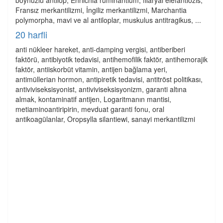
boynuzlu antilop, Ehrlichia ruminantium, filaryal elefantiozis,
Fransız merkantilizmi, İngiliz merkantilizmi, Marchantia
polymorpha, mavi ve al antiloplar, muskulus antitragikus, ...
20 harfli
anti nükleer hareket, anti-damping vergisi, antiberiberi
faktörü, antibiyotik tedavisi, antihemofilik faktör, antihemorajik
faktör, antiiskorbüt vitamin, antijen bağlama yeri,
antimüllerian hormon, antipiretik tedavisi, antitröst politikası,
antiviviseksisyonist, antiviviseksisyonizm, garanti altına
almak, kontaminatif antijen, Logaritmanın mantisi,
metiaminoantiripirin, mevduat garanti fonu, oral
antikoagülanlar, Oropsylla silantiewi, sanayi merkantilizmi