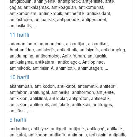
antiglobulin, antihijyenik, antihipnotik, antijenisite, antik
çağlar, antikalaşmak, antikoagülan, antikomünist,
antikomünizm, antimikrobik, antinefritik, antioksidant,
antiöstrojen, antipatiklik, antiperiodik, antipersonel,
antipsikotik, ...
11 harfli
adamantinom, adamantinus, alloantijen, alloantikor,
Anabantidae, antialerjik, antiaritmik, antibiyotik, antidumping,
antidumping, antihomolog, Antik Yunan, antikacılık,
antikalaşma, antikataral, antikolagok, Antilopinae,
antimikotik, antimisin A, antimitotik, antimutagen, ...
10 harfli
akantimuan, anti kodon, anti-katot, antiemetik, antifebril,
antifebrin, antifungal, antiheliks, antihormon, antijenite,
antikiklon, antiklinal, antiloplar, antiproton, antiseptik,
antisiklon, antitermik, antitoksik, antitoksin, antitragus,
antitüssif, ...
9 harfli
andantino, antibiyoz, antigorit, antijenik, antik çağ, antikalık,
antikatot, antikodon, antikolik, antimonlu, antioksin, antipatik,