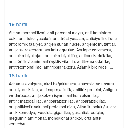
19 harfli
Alman merkantilizmi, anti personel mayın, anti-komintern
pakt, anti-tekel yasaları, anti-tröst yasaları, antibiyotik direnci,
antidromik faaliyet, antijen sunan hücre, antijenik mutantlar,
antijenik reseptörü, antikolinerjik ilaç, Antilope cervicapra,
antimikrobiyal ajan, antimikrobiyal ilâç, antimuskarinik ilaç,
antinöritik vitamin, antiraşidik vitamin, antitrematodal ilaç,
antitrikomonal ilaç, antitripsin faktörü, Atlantik bildirgesi, ...
18 harfli
Achantias vulgaris, akçıl bağaklantica, antibesleme unsuru,
antidiyaretik ilaç, antiemperyalistlik, antifiriz proteini, Antigua
ve Barbuda, antijakoben isyanı, antikonvulsan ilaç,
antinematodal ilaç, antiparaziter ilaç, antiparazitik ilaç,
antipatikleştirmek, antiprotozoal ajan, Atlantik topluluğu, eski
antik komedya, Fasciola gigantica, garantisiz borçlar,
meglumin antimonat, monoklonal antikor, orta antik
komedya, ...