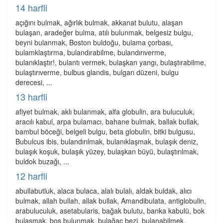
14 harfli
açığını bulmak, ağırlık bulmak, akkanat bulutu, alaşan
bulaşan, aradeğer bulma, atılı bulunmak, belgesiz bulgu,
beyni bulanmak, Boston buldoğu, bulama çorbası,
bulamklaştırma, bulandırabilme, bulandırıverme,
bulanıklaştır!, bulantı vermek, bulaşkan yangı, bulaştırabilme,
bulaştırıverme, bulbus glandis, bulgarı düzeni, bulgu
derecesi, ...
13 harfli
afiyet bulmak, aklı bulanmak, alfa globulin, ara buluculuk,
aracılı kabul, arpa bulamacı, bahane bulmak, ballak bullak,
bambul böceği, belgeli bulgu, beta globulin, bitki bulgusu,
Bubulcus ibis, bulandırılmak, bulanıklaşmak, bulaşık deniz,
bulaşık koşuk, bulaşık yüzey, bulaşkan büyü, bulaştırılmak,
buldok buzağı, ...
12 harfli
abullabutluk, alaca bulaca, alalı bulalı, aldak buldak, alıcı
bulmak, allah bullah, allak bullak, Amandibulata, antiglobulin,
arabuluculuk, asetabularis, bağak bulutu, banka kabulü, bok
bulaşmak, boş bulunmak, bulağaç bezi, bulanabilmek,