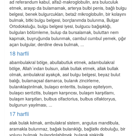
ad referandum kabul, alfa2-makroglobulin, ara buluculuk
etmek, arayıp da bulamamak, arterya bulbi penis, bağlı bulgu
belgesi, benek bulgurcukları, beta2 mikroglobulin, bir kolayını
bulmak, bitki bulgu belgesi, borçlanımda bulunma, Bulgar
Ortodoksluğu, bulgu belgesi iyesi, bulgucu bağışıklığı,
bulguları bölümleme, bulup da bursalamak, buluttan nem
kapmak, buyruğunda bulunmak, cambul cumbul yemek, çığır
açan bulgular, derdine deva bulmak, ...
18 harfli
abambulakral bölge, abullabutluk etmek, adambulakral
bölge, Allah´ından bulsun, allak bullak etmek, allak bullak
olmak, ambulakral ayakçık, asıl bulgu belgesi, beyaz bulut
balığı, bulamaçsal damarca, bulanık zincirleme,
bulanıklaştırılmak, bulaşıcı enteritis, bulaşıcı epitelyom,
bulaşıcı serözitis, bulaşım karşıncısı, bulaşım karşıtlamı,
bulaşım karşıtları, bulbus olfactorius, bulbus olfaktoryus,
bulgunun yayılması, ...
17 harfli
alak bulak kılmak, ambulakral sistem, angulus mandibula,
aramakla bulunmaz, bağak bulanıklığı, bağlatkı dobuluğu, bir
yolunu bulmak, bulandırılabilmek, bulanık şişkinlik,