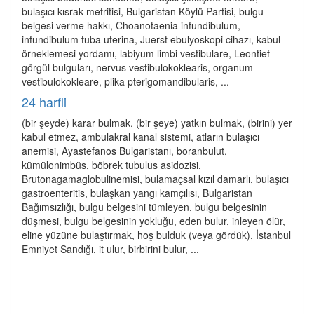
bulaşıcı kısrak metritisi, Bulgaristan Köylü Partisi, bulgu
belgesi verme hakkı, Choanotaenia infundibulum,
infundibulum tuba uterina, Juerst ebulyoskopi cihazı, kabul
örneklemesi yordamı, labiyum limbi vestibulare, Leontief
görgül bulguları, nervus vestibulokoklearis, organum
vestibulokokleare, plika pterigomandibularis, ...
24 harfli
(bir şeyde) karar bulmak, (bir şeye) yatkın bulmak, (birini) yer
kabul etmez, ambulakral kanal sistemi, atların bulaşıcı
anemisi, Ayastefanos Bulgaristanı, boranbulut,
kümülonimbüs, böbrek tubulus asidozisi,
Brutonagamaglobulinemisi, bulamaçsal kızıl damarlı, bulaşıcı
gastroenteritis, bulaşkan yangı kamçılısı, Bulgaristan
Bağımsızlığı, bulgu belgesini tümleyen, bulgu belgesinin
düşmesi, bulgu belgesinin yokluğu, eden bulur, inleyen ölür,
eline yüzüne bulaştırmak, hoş bulduk (veya gördük), İstanbul
Emniyet Sandığı, it ulur, birbirini bulur, ...