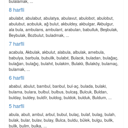
bulalamak, ...
8 harfli
abulabıt, abulabut, abulatya, abulavut, abulobot, abulobut,
abulubut, acıbuluk, ağ bulut, akbuldey, akbulgar, Akbulgur,
ala bula, ambulans, ambulant, arabulan, babulluk, Beşbulak,
Beybulak, Bozbulut, buladmak, ...
7 harfli
acabula, Akbulak, akbulut, alabula, albulak, amebula,
babulya, barbula, bubulik, bulabıt, Bulacık, buladan, bulağaç,
bulağan, bulağıç, bulahıt, bulakim, Bulaklı, Bulaköy, bulamaç,
bulamak, ...
6 harfli
ababul, abulut, bambul, banbul, bul-aç, bulada, bulaki,
bulama, bulara, bulbul, bulbus, bulcaş, Bulcuk, Buldan,
bulday, buldey, buldîr, buldog, buldok, bulduk, Buldum, ...
5 harfli
abula, abuli, ambul, arbul, bubul, bulaç, bulaf, bulag, bulah,
bulak, bular, bulav, bulay, Bulca, buldu, bûlek, bulgu, bulik,
bulik, bulim, bulka, ...