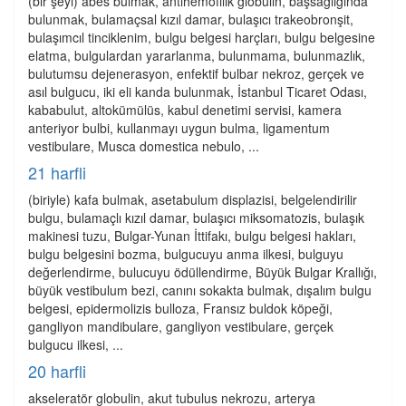
(bir şeyi) abes bulmak, antihemofilik globulin, başsağlığında
bulunmak, bulamaçsal kızıl damar, bulaşıcı trakeobronşit,
bulaşımcıl tinciklenim, bulgu belgesi harçları, bulgu belgesine
elatma, bulgulardan yararlanma, bulunmama, bulunmazlık,
bulutumsu dejenerasyon, enfektif bulbar nekroz, gerçek ve
asıl bulgucu, iki eli kanda bulunmak, İstanbul Ticaret Odası,
kababulut, altokümülüs, kabul denetimi servisi, kamera
anteriyor bulbi, kullanmayı uygun bulma, ligamentum
vestibulare, Musca domestica nebulo, ...
21 harfli
(biriyle) kafa bulmak, asetabulum displazisi, belgelendirilir
bulgu, bulamaçlı kızıl damar, bulaşıcı miksomatozis, bulaşık
makinesi tuzu, Bulgar-Yunan İttifakı, bulgu belgesi hakları,
bulgu belgesini bozma, bulgucuyu anma ilkesi, bulguyu
değerlendirme, bulucuyu ödüllendirme, Büyük Bulgar Krallığı,
büyük vestibulum bezi, canını sokakta bulmak, dışalım bulgu
belgesi, epidermolizis bulloza, Fransız buldok köpeği,
gangliyon mandibulare, gangliyon vestibulare, gerçek
bulgucu ilkesi, ...
20 harfli
akseleratör globulin, akut tubulus nekrozu, arterya