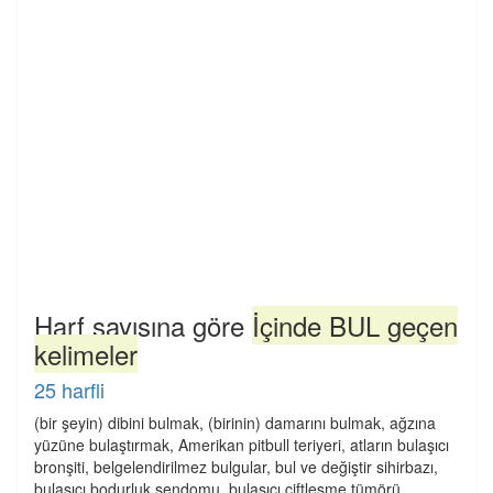
Harf sayısına göre
İçinde BUL geçen
kelimeler
25 harfli
(bir şeyin) dibini bulmak, (birinin) damarını bulmak, ağzına
yüzüne bulaştırmak, Amerikan pitbull teriyeri, atların bulaşıcı
bronşiti, belgelendirilmez bulgular, bul ve değiştir sihirbazı,
bulaşıcı bodurluk sendomu, bulaşıcı çiftleşme tümörü,