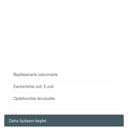
Baylisascaris columnaris
Escherichia coli, E.coli
Opisthorchis tenuicollis
Daha fazlasını keşfet