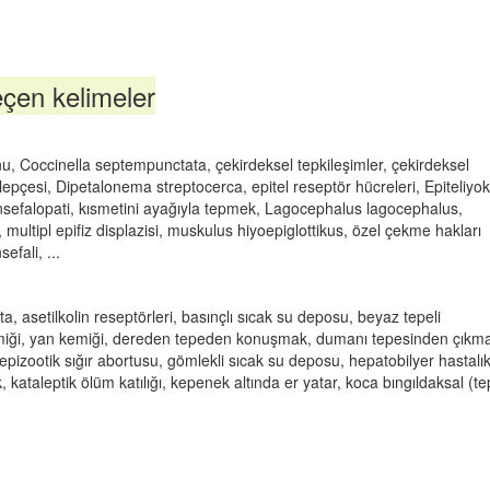
çen kelimeler
u, Coccinella septempunctata, çekirdeksel tepkileşimler, çekirdeksel
ı kelepçesi, Dipetalonema streptocerca, epitel reseptör hücreleri, Epiteliyok
 ensefalopati, kısmetini ayağıyla tepmek, Lagocephalus lagocephalus,
multipl epifiz displazisi, muskulus hiyoepiglottikus, özel çekme hakları
efali, ...
asetilkolin reseptörleri, basınçlı sıcak su deposu, beyaz tepeli
iği, yan kemiği, dereden tepeden konuşmak, dumanı tepesinden çıkm
pizootik sığır abortusu, gömlekli sıcak su deposu, hepatobilyer hastalık
ataleptik ölüm katılığı, kepenek altında er yatar, koca bıngıldaksal (te