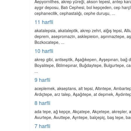
Aepyornithes, akrep yüreği, akson tepesi, antep kara
aygır deposu, Batı Cephesi, bol kepçeden, cep harçl
cephanecilik, cephastalığı, cephe duruşu, ...
11 harfli
akatalepsia, akataleptik, akrep zehri, alğış tepsi, All
deprem, asepromazin, asklepieion, aşınmaztepe, aşırı 
Bozkocatepe, ...
10 harfli
akrep gibi, antiseptik, Aşağıkepen, Ayşepınarı, ba
Boyalıtepe, Bölmepınar, Buğdaytepe, Bulgurtepe, cari 
...
9 harfli
aceplemek, akseptans, alt tepsi, Altıntepe, Ambartepe
Ardıçtepe, arz talep, Aşağıtepe, at depmek, Aydıntep
8 harfli
ada tepe, ağ kepçe, Akçatepe, Akçetepe, akrepler, ak
Avurtepe, Avuttepe, Ayrıtepe, balçepiç, baş tepe, ba
7 harfli