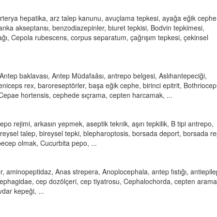
, arterya hepatika, arz talep kanunu, avuçlama tepkesi, ayağa eğik cephe
banka akseptansı, benzodiazepinler, biuret tepkisi, Bodvin tepkimesi,
ğı, Cepola rubescens, corpus separatum, çağrışım tepkesi, çekinsel
Antep baklavası, Antep Müdafaâsı, antrepo belgesi, Aslıhantepeciği,
aeniceps rex, baroreseptörler, başa eğik cephe, birinci epitrit, Bothrioce
 Cepae hortensis, cephede sıçrama, cepten harcamak, ...
o rejimi, arkasın yepmek, aseptik teknik, aşırı tepkilik, B tipi antrepo,
eysel talep, bireysel tepki, blepharoptosis, borsada deport, borsada re
becep olmak, Cucurbita pepo, ...
tör, aminopeptidaz, Anas strepera, Anoplocephala, antep fıstığı, antiepile
ephagidae, cep dozölçeri, cep tiyatrosu, Cephalochorda, cepten arama
ar kepeği, ...