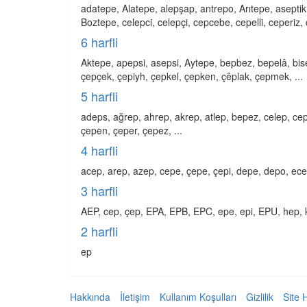
adatepe, Alatepe, alepşap, antrepo, Arıtepe, asepti
Boztepe, celepci, celepçi, cepcebe, cepelli, ceperiz, 
6 harfli
Aktepe, apepsi, asepsi, Aytepe, bepbez, bepelâ, bis
çepçek, çepiyh, çepkel, çepken, çêplak, çepmek, ...
5 harfli
adeps, ağrep, ahrep, akrep, atlep, bepez, celep, cepç
çepen, çeper, çepez, ...
4 harfli
acep, arep, azep, cepe, çepe, çepi, depe, depo, ecep,
3 harfli
AEP, cep, çep, EPA, EPB, EPC, epe, epi, EPU, hep, k
2 harfli
ep
Hakkında
İletişim
Kullanım Koşulları
Gizlilik
Site 