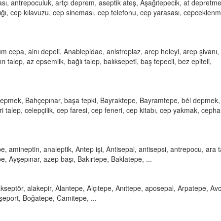
sı, antrepoculuk, artçı deprem, aseptik ateş, Aşağıtepecik, at depretme
ığı, cep kılavuzu, cep sineması, cep telefonu, cep yarasası, cepceklenm
ium cepa, alnı depeli, Anablepidae, anistreplaz, arep heleyi, arep şivanı,
talep, az epsemlik, bağlı talep, balıksepeti, baş tepecil, bez epiteli,
ğ depmek, Bahçepınar, başa tepki, Bayraktepe, Bayramtepe, bél depmek,
talep, celepçilik, cep faresi, cep feneri, cep kitabı, cep yakmak, cepha
, amineptin, analeptik, Antep işi, Antisepal, antisepsi, antrepocu, ara t
e, Ayşepınar, azep başı, Bakırtepe, Baklatepe, ...
septör, alakepir, Alantepe, Alçıtepe, Anıttepe, aposepal, Arpatepe, Avc
şeport, Boğatepe, Camitepe, ...