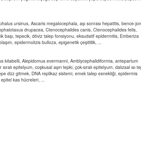
phalus ursinus, Ascaris megalocephala, aşı sonrası hepatitis, bence-jon
, Cephalotaxus drupacea, Ctenocephalides canis, Ctenocephalides felis,
k başı, tepecik, döviz talep fonsiyonu, eksudatif epidermitis, Emberiza
şım, epidermolizis bulloza, epigenetik çeşitlilik, ...
rus kitabelli, Alepidomus evermanni, Amblycephalidiformia, antepartum
r sıralı epitelyum, coşkusal aşırı tepki, çok-sıralı epitelyum, dalızsal ısı te
pe düz gitmek, DNA replikaz sistemi, emek talep esnekliği, epidermis
epitel kas hücreleri, ...