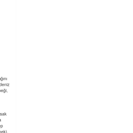
ğını
deniz
peği,
rsak
a
ep
mek),