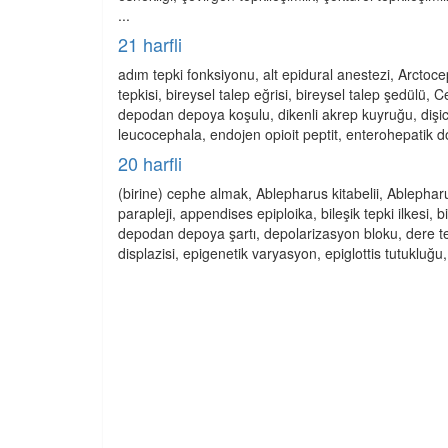
...
21 harfli
adım tepki fonksiyonu, alt epidural anestezi, Arctoce
tepkisi, bireysel talep eğrisi, bireysel talep şedülü
depodan depoya koşulu, dikenli akrep kuyruğu, dişici
leucocephala, endojen opioit peptit, enterohepatik dola
20 harfli
(birine) cephe almak, Ablepharus kitabelii, Ablepha
parapleji, appendises epiploika, bileşik tepki ilkesi, bi
depodan depoya şartı, depolarizasyon bloku, dere te
displazisi, epigenetik varyasyon, epiglottis tutukluğu, 