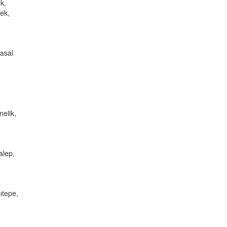
k,
ek,
 asal
nelik,
alep,
ıtepe,