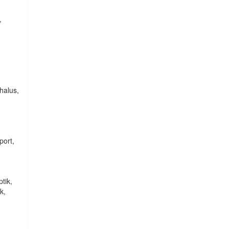
,
phalus,
port,
ptik,
k,