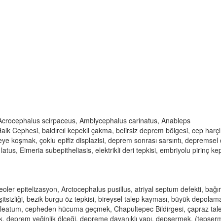
 Acrocephalus scirpaceus, Amblycephalus carinatus, Anableps
alk Cephesi, baldırcıl kepekli çakma, belirsiz deprem bölgesi, cep harçlı
e koşmak, çoklu epifiz displazisi, deprem sonrası sarsıntı, depremsel 
tus, Eimeria subepitheliasis, elektrikli deri tepkisi, embriyolu pirinç ke
oler epitelizasyon, Arctocephalus pusillus, atriyal septum defekti, bağı
itsizliği, bezik burgu öz tepkisi, bireysel talep kayması, büyük depolam
aleatum, cepheden hücuma geçmek, Chapultepec Bildirgesi, çapraz tal
mlik, deprem yeğinlik ölçeği, depreme dayanıklı yapı, depsermek, (tepser