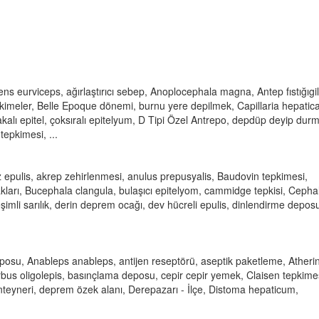
 eurviceps, ağırlaştırıcı sebep, Anoplocephala magna, Antep fıstığıgill
epkimeler, Belle Epoque dönemi, burnu yere depilmek, Capillaria hepatica
alı epitel, çoksıralı epitelyum, D Tipi Özel Antrepo, depdüp deyip dur
tepkimesi, ...
 epulis, akrep zehirlenmesi, anulus prepusyalis, Baudovin tepkimesi,
kları, Bucephala clangula, bulaşıcı epitelyom, cammidge tepkisi, Cepha
eşimli sarılık, derin deprem ocağı, dev hücreli epulis, dinlendirme depos
posu, Anableps anableps, antijen reseptörü, aseptik paketleme, Atheri
bus oligolepis, basınçlama deposu, cepir cepir yemek, Claisen tepkime
eyneri, deprem özek alanı, Derepazarı - İlçe, Distoma hepaticum,