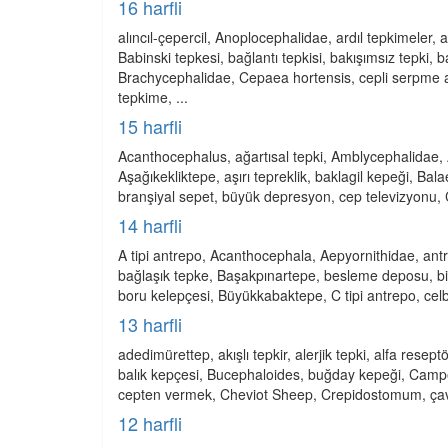
16 harfli
alıncıl-çepercil, Anoplocephalidae, ardıl tepkimeler
Babinski tepkesi, bağlantı tepkisi, bakışımsız tepki, 
Brachycephalidae, Cepaea hortensis, cepli serpme a
tepkime, ...
15 harfli
Acanthocephalus, ağartısal tepki, Amblycephalidae, 
Aşağıkekliktepe, aşırı tepreklik, baklagil kepeği, Bal
branşiyal sepet, büyük depresyon, cep televizyonu,
14 harfli
A tipi antrepo, Acanthocephala, Aepyornithidae, antrep
bağlaşık tepke, Başakpınartepe, besleme deposu, bir
boru kelepçesi, Büyükkabaktepe, C tipi antrepo, cel
13 harfli
adedimürettep, akışlı tepkir, alerjik tepki, alfa resep
balık kepçesi, Bucephaloides, buğday kepeği, Camp
cepten vermek, Cheviot Sheep, Crepidostomum, çavd
12 harfli