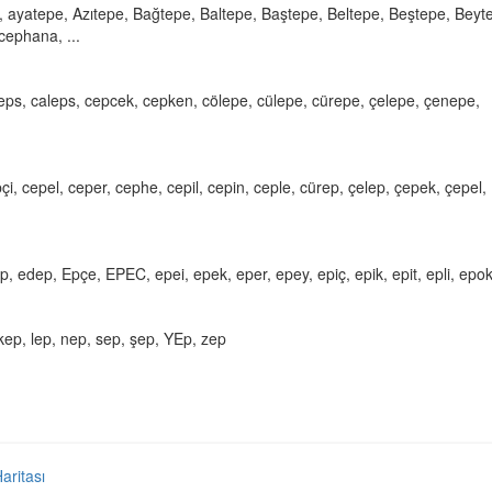
k, ayatepe, Azıtepe, Bağtepe, Baltepe, Baştepe, Beltepe, Beştepe, Beyt
cephana, ...
eps, caleps, cepcek, cepken, cölepe, cülepe, cürepe, çelepe, çenepe,
i, cepel, ceper, cephe, cepil, cepin, ceple, cürep, çelep, çepek, çepel,
 edep, Epçe, EPEC, epei, epek, eper, epey, epiç, epik, epit, epli, epok,
ep, lep, nep, sep, şep, YEp, zep
Haritası