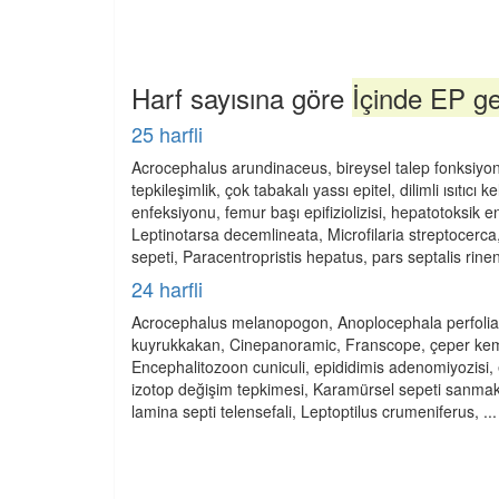
Harf sayısına göre
İçinde EP ge
25 harfli
Acrocephalus arundinaceus, bireysel talep fonksiyon
tepkileşimlik, çok tabakalı yassı epitel, dilimli ısıtıc
enfeksiyonu, femur başı epifiziolizisi, hepatotoksik
Leptinotarsa decemlineata, Microfilaria streptocerca, 
sepeti, Paracentropristis hepatus, pars septalis rinens
24 harfli
Acrocephalus melanopogon, Anoplocephala perfoliata, 
kuyrukkakan, Cinepanoramic, Franscope, çeper kem
Encephalitozoon cuniculi, epididimis adenomiyozisi, e
izotop değişim tepkimesi, Karamürsel sepeti sanmak, k
lamina septi telensefali, Leptoptilus crumeniferus, ...