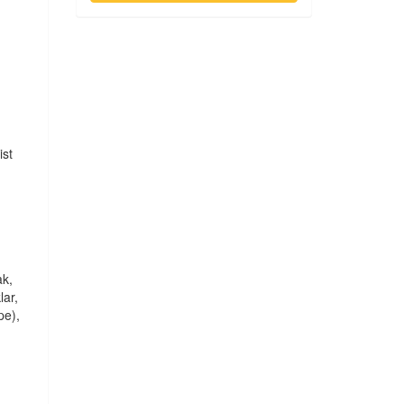
ist
ak,
lar,
pe),