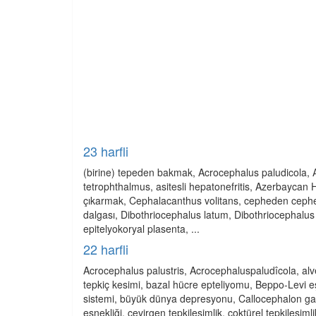
23 harfli
(birine) tepeden bakmak, Acrocephalus paludicola,
tetrophthalmus, asitesli hepatonefritis, Azerbaycan H
çıkarmak, Cephalacanthus volitans, cepheden cephey
dalgası, Dibothriocephalus latum, Dibothriocephalus la
epitelyokoryal plasenta, ...
22 harfli
Acrocephalus palustris, Acrocephaluspaludîcola, alve
tepkiç kesimi, bazal hücre epteliyomu, Beppo-Levi eş
sistemi, büyük dünya depresyonu, Callocephalon g
esnekliği, çevirgen tepkileşimlik, çoktürel tepkileşi