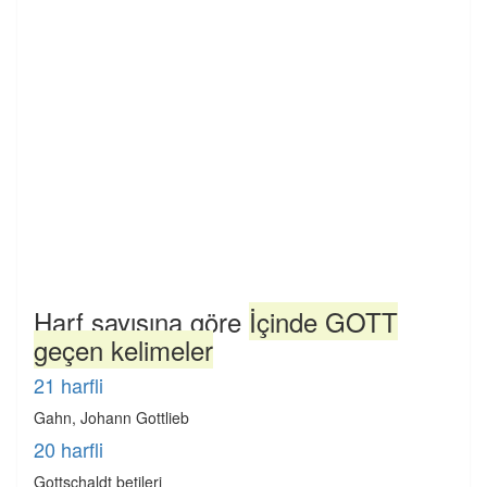
Harf sayısına göre
İçinde GOTT
geçen kelimeler
21 harfli
Gahn, Johann Gottlieb
20 harfli
Gottschaldt betileri