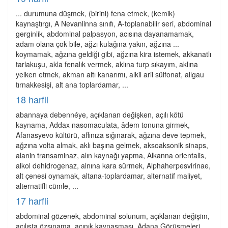
... durumuna düşmek, (birini) fena etmek, (kemik)
kaynaştırgı, A Nevanlinna sınıfı, A-toplanabilir seri, abdominal
gerginlik, abdominal palpasyon, acısına dayanamamak,
adam olana çok bile, ağzı kulağına yakın, ağzına ...
koymamak, ağzına geldiği gibi, ağzına kira istemek, akkanatlı
tarlakuşu, akla fenalık vermek, aklına turp sıkayım, aklına
yelken etmek, akman altı kanarımı, alkil aril sülfonat, allgau
tırnakkesişi, alt ana toplardamar, ...
18 harfli
abannaya debennéye, açıklanan değişken, açılı kötü
kaynama, Addax nasomaculata, âdem tonuna girmek,
Afanasyevo kültürü, affınıza sığınarak, ağzına deve tepmek,
ağzına volta almak, aklı başına gelmek, aksoaksonik sinaps,
alanin transaminaz, alın kaynağı yapma, Alkanna orientalis,
alkol dehidrogenaz, alnına kara sürmek, Alphaherpesvirinae,
alt çenesi oynamak, altana-toplardamar, alternatif maliyet,
alternatifli cümle, ...
17 harfli
abdominal gözenek, abdominal solunum, açıklanan değişim,
açılışta özsınama, açınık kaynaşması, Adana Görüşmeleri,