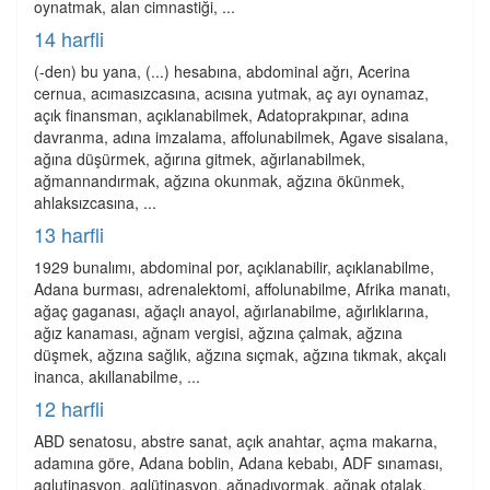
oynatmak, alan cimnastiği, ...
14 harfli
(-den) bu yana, (...) hesabına, abdominal ağrı, Acerina
cernua, acımasızcasına, acısına yutmak, aç ayı oynamaz,
açık finansman, açıklanabilmek, Adatoprakpınar, adına
davranma, adına imzalama, affolunabilmek, Agave sisalana,
ağına düşürmek, ağırına gitmek, ağırlanabilmek,
ağmannandırmak, ağzına okunmak, ağzına ökünmek,
ahlaksızcasına, ...
13 harfli
1929 bunalımı, abdominal por, açıklanabilir, açıklanabilme,
Adana burması, adrenalektomi, affolunabilme, Afrika manatı,
ağaç gaganası, ağaçlı anayol, ağırlanabilme, ağırlıklarına,
ağız kanaması, ağnam vergisi, ağzına çalmak, ağzına
düşmek, ağzına sağlık, ağzına sıçmak, ağzına tıkmak, akçalı
inanca, akıllanabilme, ...
12 harfli
ABD senatosu, abstre sanat, açık anahtar, açma makarna,
adamına göre, Adana boblin, Adana kebabı, ADF sınaması,
aglutinasyon, aglütinasyon, ağnadıvormak, ağnak otalak,