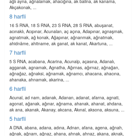
ağlı ayna, ağnalamak, ahacığına, ak balina, ak kanama,
Akçakonak, ...
8 harfli
16 S RNA, 18 S RNA, 23 S RNA, 28 S RNA, abuşanat,
acınaklı, Acıpınar, Acunalan, aç açına, Adapınar, agnaşmak,
agnatmak, ağ konak, Ağapınar, ağnanmak, ağnatmak,
ahidnâme, ahitname, ak ganat, ak kanat, Akartuna, ...
7 harfli
5 S RNA, acabana, Acarina, Acunalp, açasına, Adanalı,
agganak, agnamak, Agnatha, Ağırnas, ağırnaz, ağnağan,
ağnağaz, ağnaksi, ağnamak, ağnamcı, ahacana, ahacına,
ahanaka, ahnamak, akarina, ...
6 harfli
Acunal, ad nam, adanak, Adanan, adanat, afarna, agnati,
agonat, ağanak, ağınar, ağnama, ahanak, ahanat, ahdana,
ak ana, akanak, Akanay, akcana, Akınal, aksona, aksuna, ...
5 harfli
A DNA, abana, adana, adına, Adnan, afana, agena, ağnah,
ağnak, ağnam, ağnaz, ahana, ahnak, ahnaz, akana, aknak,