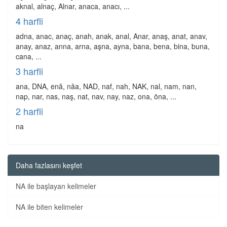
aknal, alnaç, Alnar, anaca, anacı, ...
4 harfli
adna, anac, anaç, anah, anak, anal, Anar, anaş, anat, anav,
anay, anaz, anna, arna, aşna, ayna, bana, bena, bina, buna,
cana, ...
3 harfli
ana, DNA, enâ, nâa, NAD, naf, nah, NAK, nal, nam, nan,
nap, nar, nas, naş, nat, nav, nay, naz, ona, öna, ...
2 harfli
na
Daha fazlasını keşfet
NA ile başlayan kelimeler
NA ile biten kelimeler