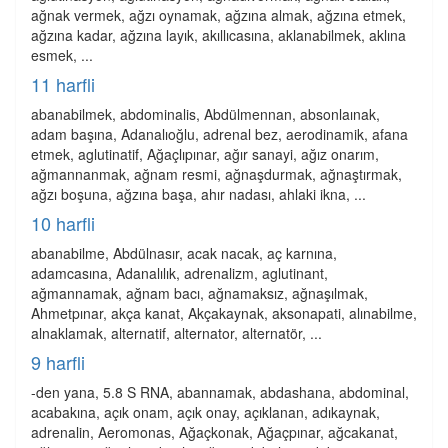
ağnak vermek, ağzı oynamak, ağzına almak, ağzına etmek,
ağzına kadar, ağzına layık, akıllıcasına, aklanabilmek, aklına
esmek, ...
11 harfli
abanabilmek, abdominalis, Abdülmennan, absonlaınak,
adam başına, Adanalıoğlu, adrenal bez, aerodinamik, afana
etmek, aglutinatif, Ağaçlıpınar, ağır sanayi, ağız onarım,
ağmannanmak, ağnam resmi, ağnaşdurmak, ağnaştırmak,
ağzı boşuna, ağzına başa, ahır nadası, ahlaki ikna, ...
10 harfli
abanabilme, Abdülnasır, acak nacak, aç karnına,
adamcasına, Adanalılık, adrenalizm, aglutinant,
ağmannamak, ağnam bacı, ağnamaksız, ağnaşılmak,
Ahmetpınar, akça kanat, Akçakaynak, aksonapati, alınabilme,
alnaklamak, alternatif, alternator, alternatör, ...
9 harfli
-den yana, 5.8 S RNA, abannamak, abdashana, abdominal,
acabakına, açık onam, açık onay, açıklanan, adıkaynak,
adrenalin, Aeromonas, Ağaçkonak, Ağaçpınar, ağcakanat,