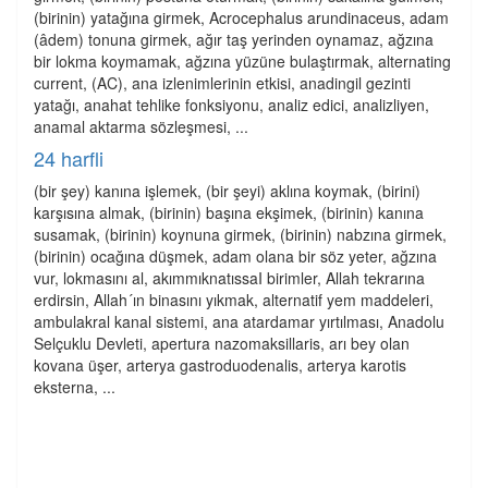
(birinin) yatağına girmek, Acrocephalus arundinaceus, adam
(âdem) tonuna girmek, ağır taş yerinden oynamaz, ağzına
bir lokma koymamak, ağzına yüzüne bulaştırmak, alternating
current, (AC), ana izlenimlerinin etkisi, anadingil gezinti
yatağı, anahat tehlike fonksiyonu, analiz edici, analizliyen,
anamal aktarma sözleşmesi, ...
24 harfli
(bir şey) kanına işlemek, (bir şeyi) aklına koymak, (birini)
karşısına almak, (birinin) başına ekşimek, (birinin) kanına
susamak, (birinin) koynuna girmek, (birinin) nabzına girmek,
(birinin) ocağına düşmek, adam olana bir söz yeter, ağzına
vur, lokmasını al, akımmıknatıssaI birimler, Allah tekrarına
erdirsin, Allah´ın binasını yıkmak, alternatif yem maddeleri,
ambulakral kanal sistemi, ana atardamar yırtılması, Anadolu
Selçuklu Devleti, apertura nazomaksillaris, arı bey olan
kovana üşer, arterya gastroduodenalis, arterya karotis
eksterna, ...