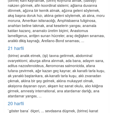
(birine) kanı kaynamak, (birini) koynuna almak, (davayı)
nakzen görmek, afin koordinat sistemi, ağlama duvarına
dönmek, ağzına bir kemik atmak, ağzına geleni söylemek,
akış başına doruk hızı, aklına geleni söylemek, alı alına, moru
moruna, Amerikan istisnacılığı, Amphisbaena fuliginosa,
anahtarı beline takmak, anal keselerin yangısı, anamala
katılan kazanç, anamalcı üretim biçimi, Anastomus
lamelligerus, antijen sunan hücreler, araç değişken sınaması,
aralıklı dikiş kaynağı, Arellano-Bond sınaması, ...
21 harfli
(birine) analık etmek, (işi) tavına getirmek, abdominal
ovaryektomi, aburga altına alınmak, ada bana, adayım sana,
aditus nazosfenoideus, Aeromonas salmonicida, afana
tufana çevirmek, ağır kazan geç kaynar, ak kanatlı tarla kuşu,
ak yanaklı baştankara, ak-kanatlı tarla kuşu, aklı zıvanadan
çıkmak, aklına bir şey gelmek, aklına mukayyet olmak,
aksiyona dayanan oyun, akşam kız sanat okulu, alıcı kılığına
girmek, amnesty international, ana atardamar darlığı, ana
atardamar yangısı, ...
20 harfli
`göster bana` ölçeri, ... sevdasına düşmek, (birine) kanat