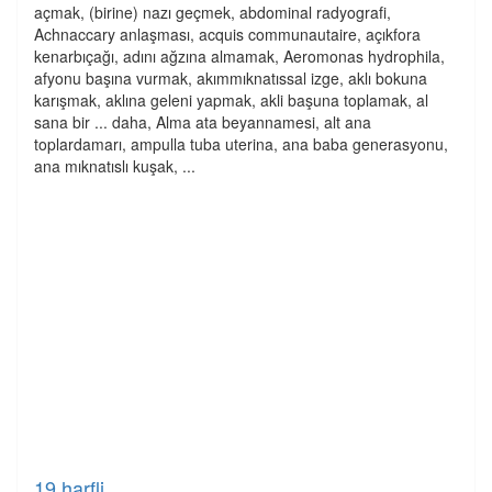
açmak, (birine) nazı geçmek, abdominal radyografi,
Achnaccary anlaşması, acquis communautaire, açıkfora
kenarbıçağı, adını ağzına almamak, Aeromonas hydrophila,
afyonu başına vurmak, akımmıknatıssal izge, aklı bokuna
karışmak, aklına geleni yapmak, akli başuna toplamak, al
sana bir ... daha, Alma ata beyannamesi, alt ana
toplardamarı, ampulla tuba uterina, ana baba generasyonu,
ana mıknatıslı kuşak, ...
19 harfli