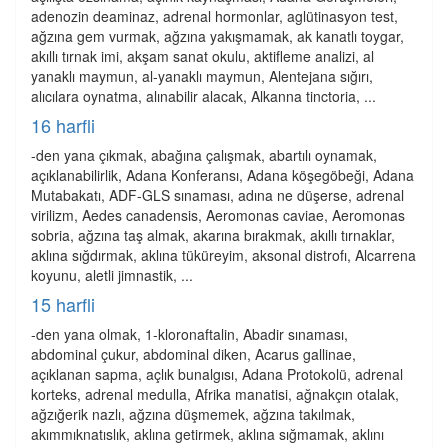
adenozin deaminaz, adrenal hormonlar, aglütinasyon test,
ağzına gem vurmak, ağzına yakışmamak, ak kanatlı toygar,
akıllı tırnak imi, akşam sanat okulu, aktifleme analizi, al
yanaklı maymun, al-yanaklı maymun, Alentejana sığırı,
alıcılara oynatma, alınabilir alacak, Alkanna tinctoria, ...
16 harfli
-den yana çıkmak, abağına çalışmak, abartılı oynamak,
açıklanabilirlik, Adana Konferansı, Adana köşegöbeği, Adana
Mutabakatı, ADF-GLS sınaması, adına ne düşerse, adrenal
virilizm, Aedes canadensis, Aeromonas caviae, Aeromonas
sobria, ağzına taş almak, akarına bırakmak, akıllı tırnaklar,
aklına sığdırmak, aklına tüküreyim, aksonal distrofı, Alcarrena
koyunu, aletli jimnastik, ...
15 harfli
-den yana olmak, 1-kloronaftalin, Abadir sınaması,
abdominal çukur, abdominal diken, Acarus gallinae,
açıklanan sapma, açlık bunalgısı, Adana Protokolü, adrenal
korteks, adrenal medulla, Afrika manatisi, ağnakçın otalak,
ağzığerik nazlı, ağzına düşmemek, ağzına takılmak,
akımmıknatıslık, aklına getirmek, aklına sığmamak, aklını