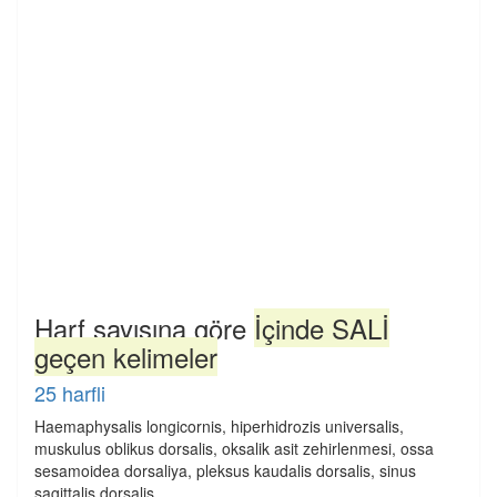
Harf sayısına göre
İçinde SALİ
geçen kelimeler
25 harfli
Haemaphysalis longicornis, hiperhidrozis universalis,
muskulus oblikus dorsalis, oksalik asit zehirlenmesi, ossa
sesamoidea dorsaliya, pleksus kaudalis dorsalis, sinus
sagittalis dorsalis