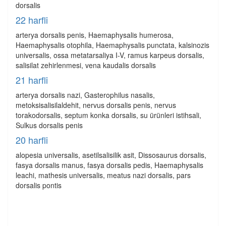
dorsalis
22 harfli
arterya dorsalis penis, Haemaphysalis humerosa,
Haemaphysalis otophila, Haemaphysalis punctata, kalsinozis
universalis, ossa metatarsaliya I-V, ramus karpeus dorsalis,
salisilat zehirlenmesi, vena kaudalis dorsalis
21 harfli
arterya dorsalis nazi, Gasterophilus nasalis,
metoksisalisilaldehit, nervus dorsalis penis, nervus
torakodorsalis, septum konka dorsalis, su ürünleri istihsali,
Sulkus dorsalis penis
20 harfli
alopesia universalis, asetilsalisilik asit, Dissosaurus dorsalis,
fasya dorsalis manus, fasya dorsalis pedis, Haemaphysalis
leachi, mathesis universalis, meatus nazi dorsalis, pars
dorsalis pontis