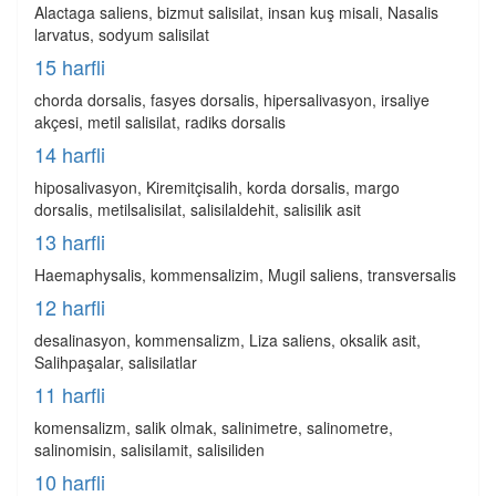
Alactaga saliens, bizmut salisilat, insan kuş misali, Nasalis
larvatus, sodyum salisilat
15 harfli
chorda dorsalis, fasyes dorsalis, hipersalivasyon, irsaliye
akçesi, metil salisilat, radiks dorsalis
14 harfli
hiposalivasyon, Kiremitçisalih, korda dorsalis, margo
dorsalis, metilsalisilat, salisilaldehit, salisilik asit
13 harfli
Haemaphysalis, kommensalizim, Mugil saliens, transversalis
12 harfli
desalinasyon, kommensalizm, Liza saliens, oksalik asit,
Salihpaşalar, salisilatlar
11 harfli
komensalizm, salik olmak, salinimetre, salinometre,
salinomisin, salisilamit, salisiliden
10 harfli