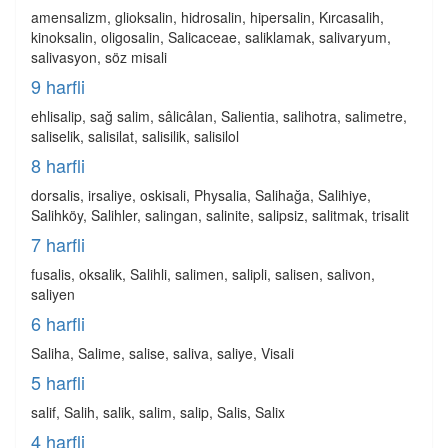
amensalizm, glioksalin, hidrosalin, hipersalin, Kırcasalih,
kinoksalin, oligosalin, Salicaceae, saliklamak, salivaryum,
salivasyon, söz misali
9 harfli
ehlisalip, sağ salim, sâlicâlan, Salientia, salihotra, salimetre,
saliselik, salisilat, salisilik, salisilol
8 harfli
dorsalis, irsaliye, oskisali, Physalia, Salihağa, Salihiye,
Salihköy, Salihler, salingan, salinite, salipsiz, salitmak, trisalit
7 harfli
fusalis, oksalik, Salihli, salimen, salipli, salisen, salivon,
saliyen
6 harfli
Saliha, Salime, salise, saliva, saliye, Visali
5 harfli
salif, Salih, salik, salim, salip, Salis, Salix
4 harfli