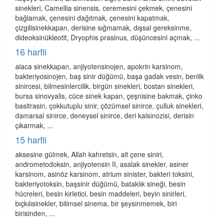
sinekleri, Camellia sinensis, ceremesini çekmek, çenesini
bağlamak, çenesini dağıtmak, çenesini kapatmak,
çizgilisinekkapan, derisine sığmamak, dışsal gereksinme,
dideoksinükleotit, Dryophis prasinus, düşüncesini açmak, ...
16 harfli
alaca sinekkapan, anjiyotensinojen, apokrin karsinom,
bakteriyosinojen, baş sinir düğümü, başa gadak vesin, benlik
sinircesi, bilmesinlercilik, birgün sinekleri, bostan sinekleri,
bursa sinovyalis, cüce sinek kapan, çeşnisine bakmak, çinko
basitrasin, çokkutuplu sinir, çözümsel sinirce, çulluk sinekleri,
damarsal sinirce, deneysel sinirce, deri kalsinozisi, derisin
çıkarmak, ...
15 harfli
aksesine gülmek, Allah kahretsin, alt çene siniri,
andrometodoksin, anjiyotensin II, asalak sinekler, asiner
karsinom, asinöz karsinom, atrium sinister, bakteri toksini,
bakteriyotoksin, başsinir düğümü, bataklık sineği, besin
hücreleri, besin kirletici, besin maddeleri, beyin sinirleri,
bıçkılısinekler, bilimsel sinema, bir şeysinmemek, biri
birisinden, ...