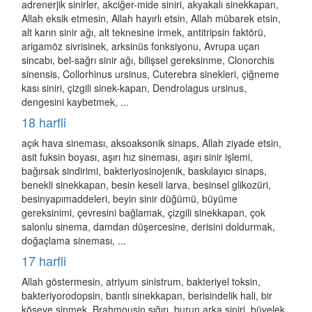
adrenerjik sinirler, akciğer-mide siniri, akyakalı sinekkapan,
Allah eksik etmesin, Allah hayırlı etsin, Allah mübarek etsin,
alt karın sinir ağı, alt teknesine irmek, antitripsin faktörü,
arigamöz sivrisinek, arksinüs fonksiyonu, Avrupa uçan
sincabı, bel-sağrı sinir ağı, bilişsel gereksinme, Clonorchis
sinensis, Collorhinus ursinus, Cuterebra sinekleri, çiğneme
kası siniri, çizgili sinek-kapan, Dendrolagus ursinus,
dengesini kaybetmek, ...
18 harfli
açık hava sineması, aksoaksonik sinaps, Allah ziyade etsin,
asit fuksin boyası, aşırı hız sineması, aşırı sinir işlemi,
bağırsak sindirimi, bakteriyosinojenik, baskılayıcı sinaps,
benekli sinekkapan, besin keseli larva, besinsel glikozüri,
besinyapımaddeleri, beyin sinir düğümü, büyüme
gereksinimi, çevresini bağlamak, çizgili sinekkapan, çok
salonlu sinema, damdan düşercesine, derisini doldurmak,
doğaçlama sineması, ...
17 harfli
Allah göstermesin, atriyum sinistrum, bakteriyel toksin,
bakteriyorodopsin, bantlı sinekkapan, berisindelik hali, bir
köşeye sinmek, Brahmousin sığırı, burun arka siniri, büvelek