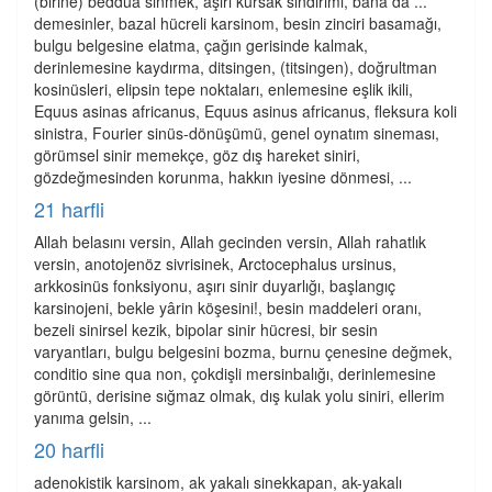
(birine) beddua sinmek, aşırı kursak sindirimi, bana da ...
demesinler, bazal hücreli karsinom, besin zinciri basamağı,
bulgu belgesine elatma, çağın gerisinde kalmak,
derinlemesine kaydırma, ditsingen, (titsingen), doğrultman
kosinüsleri, elipsin tepe noktaları, enlemesine eşlik ikili,
Equus asinas africanus, Equus asinus africanus, fleksura koli
sinistra, Fourier sinüs-dönüşümü, genel oynatım sineması,
görümsel sinir memekçe, göz dış hareket siniri,
gözdeğmesinden korunma, hakkın iyesine dönmesi, ...
21 harfli
Allah belasını versin, Allah gecinden versin, Allah rahatlık
versin, anotojenöz sivrisinek, Arctocephalus ursinus,
arkkosinüs fonksiyonu, aşırı sinir duyarlığı, başlangıç
karsinojeni, bekle yârin köşesini!, besin maddeleri oranı,
bezeli sinirsel kezik, bipolar sinir hücresi, bir sesin
varyantları, bulgu belgesini bozma, burnu çenesine değmek,
conditio sine qua non, çokdişli mersinbalığı, derinlemesine
görüntü, derisine sığmaz olmak, dış kulak yolu siniri, ellerim
yanıma gelsin, ...
20 harfli
adenokistik karsinom, ak yakalı sinekkapan, ak-yakalı