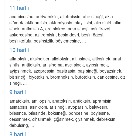
11 harfli
acemicesine, adriyamisin, affetmişsin, ahır sineği, akla
siñmek, aktinomisin, aktomiyosin, alaylı sini, alın siniri, altın
sinek, antimisin A, ara sinirce, arka sineşi, asinitrazol,
askercesine, azitromisin, besin devri, besin ögesi,
besinkofulu, besinsizlik, böylemesine, ...
10 harfli
aflatoksin, aksinekler, allotoksin, altınsinek, altinsinek, anal
sinüs, antitoksin, arı sinema, avcı sinek, ayıpsinmek,
ayipsinmek, azopressin, basitrasin, baş sineği, beyazsinek,
bit sineği, biyotoksin, bromheksin, bufotoksin, canicesine, cız
sineği, ...
9 harfli
amatoksin, amilopsin, anatoksin, antioksin, apramisin,
asinapsis, asinkroni, at sineği, avoparsin, bakıvesin,
bilesince, bilesinde, boksineği, böncesine, böylesine,
cessinmek, cihsinmek, çiğsinmek, çiysinmek, debreksin,
debulsing, ...
8 harfli