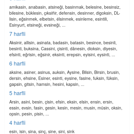
amikasin, anabasin, atsineği, basinmak, belesine, besinsiz,
bilesine, büklesin, çıksiñir, defensin, desinner, digoksin, DL-
lisin, eğsinmek, elbetsin, élsinmek, esinleme, esintili,
Esinyurt, etsineği, evsineği, ...
7 harfli
Aksinir, allisin, asinata, badasin, batasin, besince, besinli,
besinti, buksina, Cassini, çisinti, dânesin, dioksin, diyesin,
efsinti, eğrisin, eğsinir, eksinti, erepsin, eyisini, eysinti, ...
6 harfli
aksine, asiner, asinus, auksin, Aysine, Bilsin, Birsin, brusin,
dersin, ehsine, Esiner, esinti, eysine, fasine, fuksin, füksin,
gapsin, gitsin, hamsin, hesini, kapsin, ...
5 harfli
Arsin, asini, besin, çisin, efsin, eksin, elsin, ensin, ersin,
essin, evsin, fasin, gesin, kesin, mesin, musin, müsin, oksin,
opsin, pesin, pisin, ...
4 harfli
esin, isin, sina, sinç, sine, sini, sink