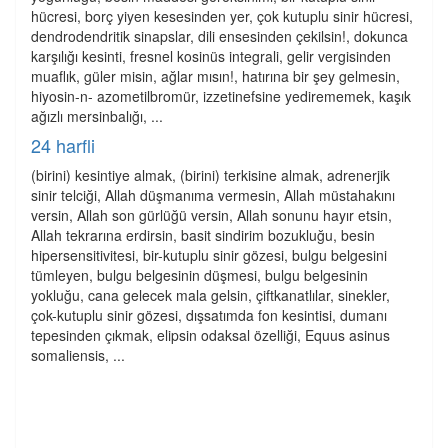
hücresi, borç yiyen kesesinden yer, çok kutuplu sinir hücresi,
dendrodendritik sinapslar, dili ensesinden çekilsin!, dokunca
karşılığı kesinti, fresnel kosinüs integrali, gelir vergisinden
muaflık, güler misin, ağlar mısın!, hatırına bir şey gelmesin,
hiyosin-n- azometilbromür, izzetinefsine yedirememek, kaşık
ağızlı mersinbalığı, ...
24 harfli
(birini) kesintiye almak, (birini) terkisine almak, adrenerjik
sinir telciği, Allah düşmanıma vermesin, Allah müstahakını
versin, Allah son gürlüğü versin, Allah sonunu hayır etsin,
Allah tekrarına erdirsin, basit sindirim bozukluğu, besin
hipersensitivitesi, bir-kutuplu sinir gözesi, bulgu belgesini
tümleyen, bulgu belgesinin düşmesi, bulgu belgesinin
yokluğu, cana gelecek mala gelsin, çiftkanatlılar, sinekler,
çok-kutuplu sinir gözesi, dışsatımda fon kesintisi, dumanı
tepesinden çıkmak, elipsin odaksal özelliği, Equus asinus
somaliensis, ...