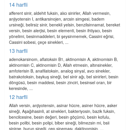
14 harfli
afferent sinir, aldehit fuksin, alıcı sinirler, Allah vermesin,
anjiyotensin I, antikarsinojen, arcsin simgesi, badem
ursineği, belirsiz sinir, benekli yelsin, benzilsinnamat, bereket
versin, besin alerjisi, besin elementi, besin ihtiyacı, besin
yönelimi, besinmaddeleri, bi şeysinmemek, Cassini eğrisi,
Cassini sobesi, çeçe sinekleri, ...
13 harfli
adenokarsinom, aflatoksin B1, aktinomisin A, aktinomisin B,
aktinomisin C, aktinomisin D, Allah etmesin, altınsinekler,
amfoterisin B, anafilatoksin, analog sinyal, avcı sinekler,
batrakotoksin, baykuş sineği, bel sinir ağı, bel sinirleri, besin
döngüsü, besin maddesi, besin zinciri, besinsel oran, bir
keresinde, ...
12 harfli
Allah versin, anjiyotensin, asinar hücre, asiner hücre, asker
sineği, Aşağıhasinli, at sinekleri, bakteriyosin, bazik fuksin,
bencilcesine, besin değeri, besin göçümü, besin kofulu,
besin polibi, besin polipi, biber sineği, bilmezsin mi, bsii
sinirge, burun sineği, cep sineması, daktinomisin, ...