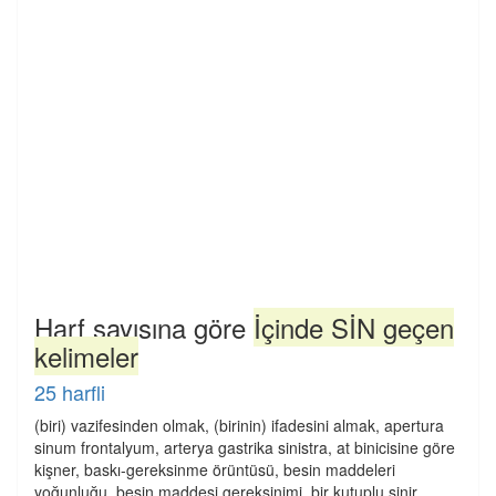
Harf sayısına göre
İçinde SİN geçen
kelimeler
25 harfli
(biri) vazifesinden olmak, (birinin) ifadesini almak, apertura
sinum frontalyum, arterya gastrika sinistra, at binicisine göre
kişner, baskı-gereksinme örüntüsü, besin maddeleri
yoğunluğu, besin maddesi gereksinimi, bir kutuplu sinir