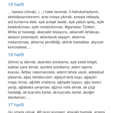
19 harfli
... hastası (olmak), (...) hakkı tanımak, 5-hidroksitriptamin,
abetalipoproteinemi, acısı ortaya çıkmak, acısıyla tatlısıyla,
acil kurtarma diski, açık ardışık taslak, açık yalazlı ışıtaç, açlık
katabolizması, açlık metabolizması, Afganistan Türkleri,
Afrika at hastalığı, akaryakıt istasyonu, akkanatlı tarlakuşu,
aksiyon potansiyeli, aktarılacak sayışım, aktarma
mekanizması, aktarma şimdikiliği, aktinik hastalıklar, akyuvar
kemotaksisi, ...
18 harfli
(birine) ip takmak, abanıkta soluklama, açık satak belgiti,
açıktan para almak, açınıkta soluklama, adam taşıma
kuyusu, Addax nasomaculata, ademi tahsis usulü, adesidual
plasenta, ağaç tahtakuruları, ağaçcıl tarla kuşu, ağaçtan
maşa olmaz, ağırlıklı ortalama, ağırşaklı taşıyıcı, ağız tavanı
yarığı, ağtabaka yarışması, ağzına volta almak, ak çizgi
hastalığı, ak kuyruklu kartal, ak-kuyruklu kartal, akciğer
atardamarı, ...
17 harfli
(iş) ortada olmak, AB tarım komiseri, abanıklı baştalık, açılışta