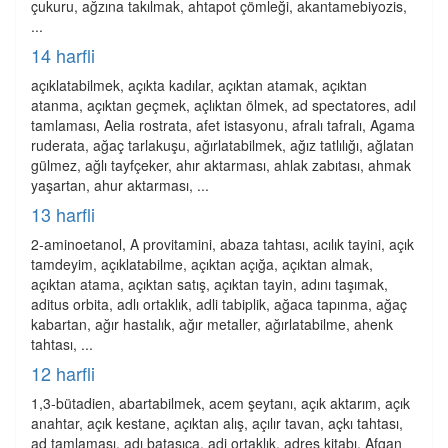
çukuru, ağzına takılmak, ahtapot çömleği, akantamebiyozis,
...
14 harfli
açıklatabilmek, açıkta kadılar, açıktan atamak, açıktan
atanma, açıktan geçmek, açlıktan ölmek, ad spectatores, adıl
tamlaması, Aelia rostrata, afet istasyonu, afralı tafralı, Agama
ruderata, ağaç tarlakuşu, ağırlatabilmek, ağız tatlılığı, ağlatan
gülmez, ağlı tayfçeker, ahır aktarması, ahlak zabıtası, ahmak
yaşartan, ahur aktarması, ...
13 harfli
2-aminoetanol, A provitamini, abaza tahtası, acılık tayini, açık
tamdeyim, açıklatabilme, açıktan açığa, açıktan almak,
açıktan atama, açıktan satış, açıktan tayin, adını taşımak,
aditus orbita, adlı ortaklık, adli tabiplik, ağaca tapınma, ağaç
kabartan, ağır hastalık, ağır metaller, ağırlatabilme, ahenk
tahtası, ...
12 harfli
1,3-bütadien, abartabilmek, acem şeytanı, açık aktarım, açık
anahtar, açık kestane, açıktan alış, açılır tavan, açkı tahtası,
ad tamlaması, adı batasıca, adi ortaklık, adres kitabı, Afgan