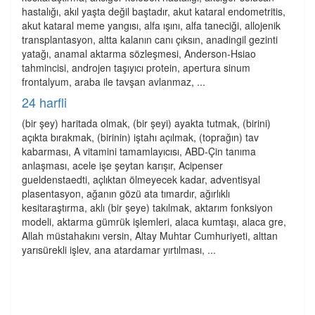
hastalığı, akıl yaşta değil baştadır, akut kataral endometritis,
akut kataral meme yangısı, alfa ışını, alfa taneciği, allojenik
transplantasyon, altta kalanın canı çıksın, anadingil gezinti
yatağı, anamal aktarma sözleşmesi, Anderson-Hsiao
tahmincisi, androjen taşıyıcı protein, apertura sinum
frontalyum, araba ile tavşan avlanmaz, ...
24 harfli
(bir şey) haritada olmak, (bir şeyi) ayakta tutmak, (birini)
açıkta bırakmak, (birinin) iştahı açılmak, (toprağın) tav
kabarması, A vitamini tamamlayıcısı, ABD-Çin tanıma
anlaşması, acele işe şeytan karışır, Acipenser
gueldenstaedti, açlıktan ölmeyecek kadar, adventisyal
plasentasyon, ağanın gözü ata tımardır, ağırlıklı
kesitaraştırma, aklı (bir şeye) takılmak, aktarım fonksiyon
modeli, aktarma gümrük işlemleri, alaca kumtaşı, alaca gre,
Allah müstahakını versin, Altay Muhtar Cumhuriyeti, alttan
yarısürekli işlev, ana atardamar yırtılması, ...