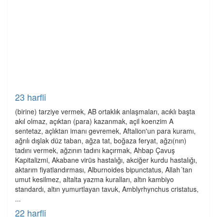
23 harfli
(birine) tarziye vermek, AB ortaklık anlaşmaları, acıklı başta
akıl olmaz, açıktan (para) kazanmak, açil koenzim A
sentetaz, açlıktan imanı gevremek, Aftalion'un para kuramı,
ağrılı dışlak düz taban, ağza tat, boğaza feryat, ağzı(nın)
tadını vermek, ağzının tadını kaçırmak, Ahbap Çavuş
Kapitalizmi, Akabane virüs hastalığı, akciğer kurdu hastalığı,
aktarım fiyatlandırması, Alburnoides bipunctatus, Allah´tan
umut kesilmez, altalta yazma kuralları, altın kambiyo
standardı, altın yumurtlayan tavuk, Amblyrhynchus cristatus,
...
22 harfli