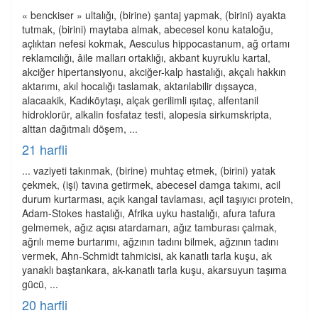
« benckiser » ultalığı, (birine) şantaj yapmak, (birini) ayakta
tutmak, (birini) maytaba almak, abecesel konu kataloğu,
açlıktan nefesi kokmak, Aesculus hippocastanum, ağ ortamı
reklamcılığı, âile malları ortaklığı, akbant kuyruklu kartal,
akciğer hipertansiyonu, akciğer-kalp hastalığı, akçalı hakkın
aktarımı, akıl hocalığı taslamak, aktarılabilir dışsayca,
alacaakik, Kadıköytaşı, alçak gerilimli ışıtaç, alfentanil
hidroklorür, alkalin fosfataz testi, alopesia sirkumskripta,
alttan dağıtmalı döşem, ...
21 harfli
... vaziyeti takınmak, (birine) muhtaç etmek, (birini) yatak
çekmek, (işi) tavına getirmek, abecesel damga takımı, acil
durum kurtarması, açık kangal tavlaması, açil taşıyıcı protein,
Adam-Stokes hastalığı, Afrika uyku hastalığı, afura tafura
gelmemek, ağız açısı atardamarı, ağız tamburası çalmak,
ağrılı meme burtarımı, ağzının tadını bilmek, ağzının tadını
vermek, Ahn-Schmidt tahmicisi, ak kanatlı tarla kuşu, ak
yanaklı baştankara, ak-kanatlı tarla kuşu, akarsuyun taşıma
gücü, ...
20 harfli