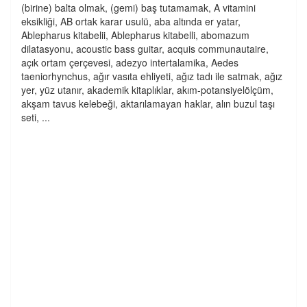
(birine) balta olmak, (gemi) baş tutamamak, A vitamini
eksikliği, AB ortak karar usulü, aba altında er yatar,
Ablepharus kitabelii, Ablepharus kitabelli, abomazum
dilatasyonu, acoustic bass guitar, acquis communautaire,
açık ortam çerçevesi, adezyo intertalamika, Aedes
taeniorhynchus, ağır vasıta ehliyeti, ağız tadı ile satmak, ağız
yer, yüz utanır, akademik kitaplıklar, akım-potansiyelölçüm,
akşam tavus kelebeği, aktarılamayan haklar, alın buzul taşı
seti, ...