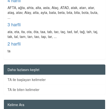
4 harfli
AFTA, ağta, ahta, alta, asta, Ataç, ATAD, atak, atan, atar,
ataş, atav, Atay, atta, ayta, bata, beta, bıta, bita, bota, buta,
...
3 harfli
ata, eta, ita, ota, öta, taa, tab, tac, taç, tad, taf, tağ, tah, taj,
tak, tal, tam, tan, tao, tap, tar, ...
2 harfli
ta
Daha fazlasını keşfet
TA ile başlayan kelimeler
TA ile biten kelimeler
Kelime Ara