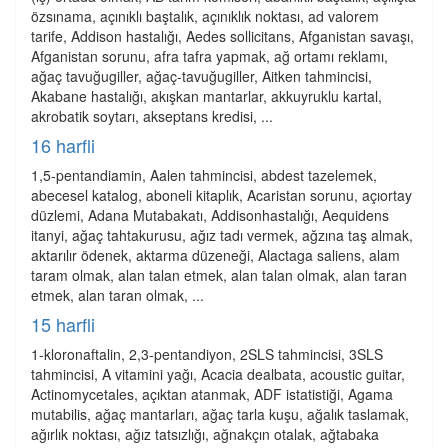
özsınama, açınıklı baştalık, açınıklık noktası, ad valorem
tarife, Addison hastalığı, Aedes sollicitans, Afganistan savaşı,
Afganistan sorunu, afra tafra yapmak, ağ ortamı reklamı,
ağaç tavuğugiller, ağaç-tavuğugiller, Aitken tahmincisi,
Akabane hastalığı, akışkan mantarlar, akkuyruklu kartal,
akrobatik soytarı, akseptans kredisi, ...
16 harfli
1,5-pentandiamin, Aalen tahmincisi, abdest tazelemek,
abecesel katalog, aboneli kitaplık, Acaristan sorunu, açıortay
düzlemi, Adana Mutabakatı, Addisonhastalığı, Aequidens
itanyi, ağaç tahtakurusu, ağız tadı vermek, ağzına taş almak,
aktarılır ödenek, aktarma düzeneği, Alactaga saliens, alam
taram olmak, alan talan etmek, alan talan olmak, alan taran
etmek, alan taran olmak, ...
15 harfli
1-kloronaftalin, 2,3-pentandiyon, 2SLS tahmincisi, 3SLS
tahmincisi, A vitamini yağı, Acacia dealbata, acoustic guitar,
Actinomycetales, açıktan atanmak, ADF istatistiği, Agama
mutabilis, ağaç mantarları, ağaç tarla kuşu, ağalık taslamak,
ağırlık noktası, ağız tatsızlığı, ağnakçın otalak, ağtabaka