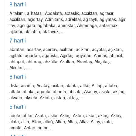
8 harfli
A takımı, a-hatası, Abdalata, abtaslık, accıktan, aç tasır,
açcıktan, açıortay, Admitans, adrektal, ağ tayfı, ağ yatak, ağır
tav, ağsuğata, ağtabaka, ahenktar, Ahmetağa, ahtarmak,
ajitatör, ak tahta, ak tavuk, ...
7 harfli
abratan, acartav, acertav, acıhtan, acıktan, acyotaj, açıktan,
agitato, ağartan, ağausta, Ağırtaş, ağyatan, Ahırtaş, ahtacıl,
ahtapot, ahtaraç, ahzüita, Akaltan, Akantaş, Akçataş,
Akıntan, ...
6 harfli
-lıkta, acanta, Acatay, acıtan, afanta, afital, Afitap, aftaba,
aftafa, aftaka, aganta, ahanta, ahsata, Akatay, akışta, akıtaç,
aksata, akseta, Aktafa, aktarı, al taş, ...
5 harfli
âdeta, ahtar, Akata, akita, Aktaç, Aktan, aktar, aktaş, Aktay,
alata, alıta, Altaç, altağ, Altan, Altaş, Altav, Altay, aluta,
amata, Antap, antar, ...