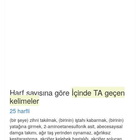
Harf sayısına göre
İçinde TA geçen
kelimeler
25 harfli
(bir şeye) zihni takılmak, (birinin) iştahı kabarmak, (birinin)
yatağına girmek, 2-aminoetanesulfonik asit, abecesayısal
damga takımı, ağır taş yerinden oynamaz, ağırlıksız
kesitaraştırma, akciğer kelebek hastalığı, akciğer solucan