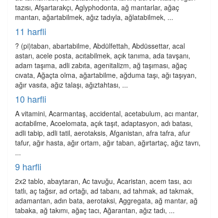
tazısı, Afşartarakçı, Aglyphodonta, ağ mantarlar, ağaç
mantarı, ağartabilmek, ağız tadıyla, ağlatabilmek, ...
11 harfli
? (pi)taban, abartabilme, Abdülfettah, Abdüssettar, acal
astarı, acele posta, acıtabilmek, açık tanıma, ada tavşanı,
adam taşıma, adli zabıta, agenitalizm, ağ taşıması, ağaç
cıvata, Ağaçta olma, ağartabilme, ağduma taşı, ağı taşıyan,
ağır vasıta, ağız talaşı, ağıztahtası, ...
10 harfli
A vitamini, Acarmantaş, accidental, acetabulum, acı mantar,
acıtabilme, Acoelomata, açık taşıt, adaptasyon, adı batası,
adli tabip, adli tatil, aerotaksis, Afganistan, afra tafra, afur
tafur, ağır hasta, ağır ortam, ağır taban, ağırtartaç, ağız tavrı,
...
9 harfli
2x2 tablo, abaytaran, Ac tavuğu, Acaristan, acem tası, acı
tatlı, aç tağsır, ad ortağı, ad tabanı, ad tahmak, ad takmak,
adamantan, adın bata, aerotaksi, Aggregata, ağ mantar, ağ
tabaka, ağ takımı, ağaç tacı, Ağarantan, ağız tadı, ...