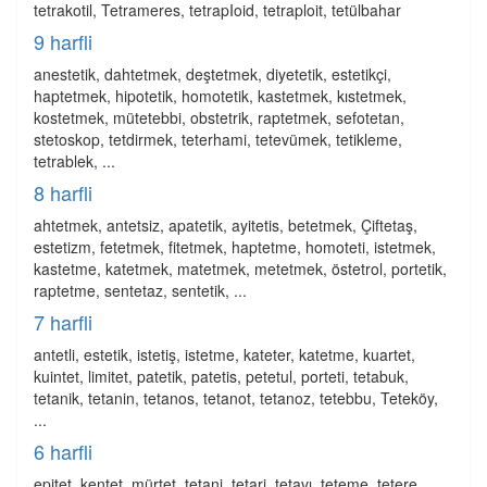
tetrakotil, Tetrameres, tetrapIoid, tetraploit, tetülbahar
9 harfli
anestetik, dahtetmek, deştetmek, diyetetik, estetikçi,
haptetmek, hipotetik, homotetik, kastetmek, kıstetmek,
kostetmek, mütetebbi, obstetrik, raptetmek, sefotetan,
stetoskop, tetdirmek, teterhami, tetevümek, tetikleme,
tetrablek, ...
8 harfli
ahtetmek, antetsiz, apatetik, ayitetis, betetmek, Çiftetaş,
estetizm, fetetmek, fitetmek, haptetme, homoteti, istetmek,
kastetme, katetmek, matetmek, metetmek, östetrol, portetik,
raptetme, sentetaz, sentetik, ...
7 harfli
antetli, estetik, istetiş, istetme, kateter, katetme, kuartet,
kuintet, limitet, patetik, patetis, petetul, porteti, tetabuk,
tetanik, tetanin, tetanos, tetanot, tetanoz, tetebbu, Teteköy,
...
6 harfli
epitet, kentet, mürtet, tetani, tetari, tetavı, teteme, tetere,