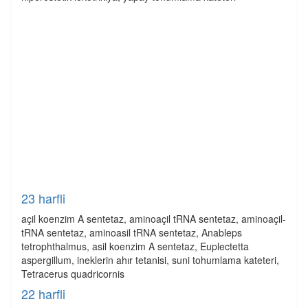
23 harfli
açil koenzim A sentetaz, aminoaçil tRNA sentetaz, aminoaçil-
tRNA sentetaz, aminoasil tRNA sentetaz, Anableps
tetrophthalmus, asil koenzim A sentetaz, Euplectetta
aspergillum, ineklerin ahır tetanisi, suni tohumlama kateteri,
Tetracerus quadricornis
22 harfli