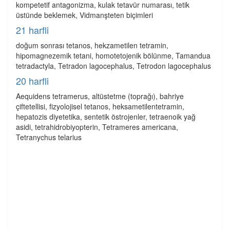
kompetetif antagonizma, kulak tetavür numarası, tetik
üstünde beklemek, Vidmanşteten biçimleri
21 harfli
doğum sonrası tetanos, hekzametilen tetramin,
hipomagnezemik tetani, homotetojenik bölünme, Tamandua
tetradactyla, Tetradon lagocephalus, Tetrodon lagocephalus
20 harfli
Aequidens tetramerus, altüstetme (toprağı), bahriye
çiftetellisi, fizyolojisel tetanos, heksametilentetramin,
hepatozis diyetetika, sentetik östrojenler, tetraenoik yağ
asidi, tetrahidrobiyopterin, Tetrameres americana,
Tetranychus telarius