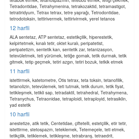
tetabuk etmek, tetanospazmin, tetebbu etmek, tetiği çekmek,
Tetradontidae, Tetrahymenina, tetrakozaktid, tetramastigot,
tetratiridyum, Tetrax tetrax, tetre yaprağı, Tetrodontidae,
tetrodotoksin, tettirivermek, tettirivirmek, yerel tetanos
12 harfli
ALA sentetaz, ATP sentetaz, estetikçilik, hiperestetik,
kelpirtetmek, kınalı tetir, oktet kuralı, peripatetist,
peripatetizm, sentetik kan, sentetik zar, tetanizasyon,
tetevületmek, teti yürümek, tetiğe gomak, tetik durmak, tetik
gitmek, tetip geçmek, tetiri azgın, tetiri bozuk, tetkik etmek
11 harfli
istettirmek, katetometre, Otis tetrax, teta toksin, tetanofilik,
tetanolizin, tetevülemek, teti tutmak, tetik durum, tetik fiyat,
tetikleşmek, tetikli sap, tetradaktil, tetrahedral, Tetrahymena,
Tetranychus, Tetraonidae, tetraploidi, tetraployid, tetrasiklin,
yad estetik
10 harfli
anestetize, atik tetik, Centetidae, çiftetelli, estetçilik, etir tetir,
istettirme, stetospazm, teteklemek, Tetemeçele, teti etmek,
tetikçilik, tetiklemek, tetikleşme, tetrabranş, tetraedrit,