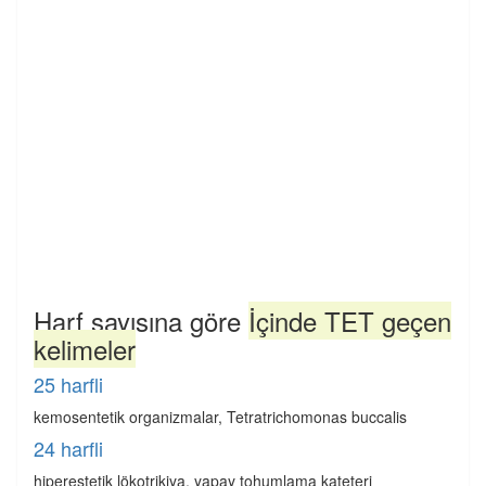
Harf sayısına göre
İçinde TET geçen
kelimeler
25 harfli
kemosentetik organizmalar, Tetratrichomonas buccalis
24 harfli
hiperestetik lökotrikiya, yapay tohumlama kateteri