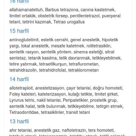
16 harfli
allahamanatettuh, Barbus tetrazona, canına kastetmek,
limitet ortaklık, obstetrik forsep, pentilentetrazol, puerperal
tetani, tetirini kazımak, Tetrao urogallus
15 harfli
aminoglutetimit, estetik cerrahi, genel anestetik, hipotetik
yargı, lokal anestetik, mesafe katetmek, rolitetrasiklin,
sentetik rasyon, sentetik yöntem, sinema estetiği, sitrat
sentetaz, tetanik kasılma, tetik davranmak, tetikleyebilmek,
tetire yatırmak, tetraetilkurşun, tetraflurometan,
tetrahidrazolin, tetrahidrofolat, tetraklorometan
14 harfli
allotetraploit, anestetizasyon, çayır tetanisi, doğru homoteti,
Foley kateteri, kateterizasyon, kulağı tetikte, limitet şirket,
Lyrurus tetrix, nakil tetanisi, Peripatetikler, prostetik grup,
sentetik halat, tetik bulunmak, tetikleyebilme, tetirgin etmek,
Tetraodontidae, tetrasiklinler, transit tetani
13 harfli
ahır tetanisi, anestetik gaz, naftotetrazin, ters homoteti,