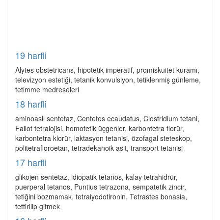
19 harfli
Alytes obstetricans, hipotetik imperatif, promiskuitet kuramı,
televizyon estetiği, tetanik konvulsiyon, tetiklenmiş günleme,
tetimme medreseleri
18 harfli
aminoasil sentetaz, Centetes ecaudatus, Clostridium tetani,
Fallot tetralojisi, homotetik üçgenler, karbontetra florür,
karbontetra klorür, laktasyon tetanisi, özofagal steteskop,
politetrafloroetan, tetradekanoik asit, transport tetanisi
17 harfli
glikojen sentetaz, idiopatik tetanos, kalay tetrahidrür,
puerperal tetanos, Puntius tetrazona, sempatetik zincir,
tetiğini bozmamak, tetraiyodotironin, Tetrastes bonasia,
tettirilip gitmek