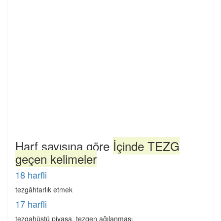
Harf sayısına göre
İçinde TEZG
geçen kelimeler
18 harfli
tezgâhtarlık etmek
17 harfli
tezgahüstü piyasa, tezgen ağılanması