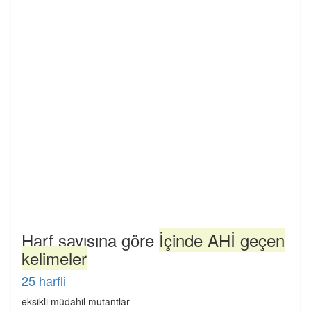
Harf sayısına göre
İçinde AHİ geçen
kelimeler
25 harfli
eksikli müdahil mutantlar