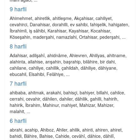
9 harfli
Ahimehmet, ahiretlik, ahitleşme, Akçahisar, cahiliyet,
cevahirci, Danahisar, dorahilli, ev sahibi, fahişelik, hahigaten,
İbrahimli, iş sâhibi, Karahisar, Kayahisar, Kocahisar,
Köseşahin, maderşahi, namazlahi, Ortahisar, pederşahi, ...
8 harfli
Adahisar, adilşahî, ahidnâme, Ahievren, Ahiilyas, ahitname,
alahinta, allahise, arışahin, başrahip, bilâhire, bir dahi,
cahilane, cahiliye, cahillik, çahildah, dâhiliye, dâhiyane,
ebucahil, Elsahibi, Felâhiye, ...
7 harfli
ahibaba, ahitmak, arakahi, bahisçi, bahiyer, billahi, cahilce,
cerrahi, cevahir, dâhilen, dahiler, dâhilik, gahilli, hahirih,
hahirik, İbrahim, Mahinur, mahiyet, Mahizar, Mahizer,
malahit, ...
6 harfli
abrahi, acahip, Ahiboz, Ahiler, ahilik, ahinti, ahiren, ahiret,
bahidi, Bâhire, Bahise, Cahide, cevâhî, dâhice, dâhilî,