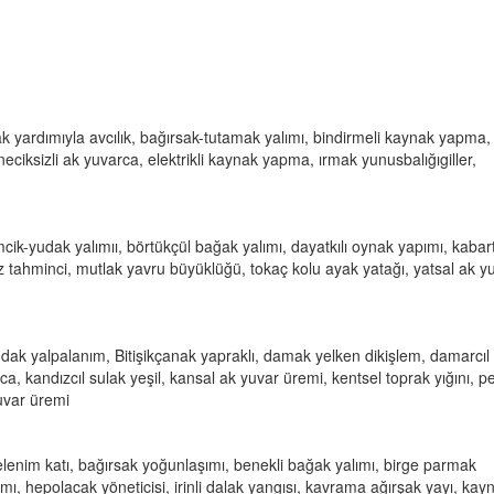
ak yardımıyla avcılık, bağırsak-tutamak yalımı, bindirmeli kaynak yapma,
eciksizli ak yuvarca, elektrikli kaynak yapma, ırmak yunusbalığıgiller,
cik-yudak yalımıı, börtükçül bağak yalımı, dayatkılı oynak yapımı, kabartı
 tahminci, mutlak yavru büyüklüğü, tokaç kolu ayak yatağı, yatsal ak y
ndak yalpalanım, Bitişikçanak yapraklı, damak yelken dikişlem, damarcıl
rca, kandızcıl sulak yeşil, kansal ak yuvar üremi, kentsel toprak yığını, p
uvar üremi
nelenim katı, bağırsak yoğunlaşımı, benekli bağak yalımı, birge parmak
, hepolacak yöneticisi, irinli dalak yangısı, kavrama ağırşak yayı, kay