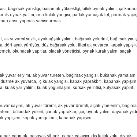
ması, bağırsak yarıklığı, basamak yüksekliği, bilek oynak yalımı, çalkanar
ik oynak yalımı, orta kulak yangısı, parlak yumuşak tel, parmak yapışı
aban arısı, yapmak yahışdurmak
üt, ak yuvarcıl sezik, ayak ağşak yalımı, bağırsak yelerimi, bağırsak yımı
ı, dört ayak yürüyüş, düz bağırsak yolu, iliksi ak yuvarca, kapak yapışıkl
emek, okunacak yapıtlar, olacak yöneticisi, oynak kurak yalım, saçak
, ak yuvar eriyimi, ak yuvar türeten, bağırsak yangısı, bukanak yamalamı
, düzme ak yuvarca, iç kulak yangısı, kabak yaprakbiti, kapanak yapışımı
 kulak yar yalımı, kulak yoğunlaşım, kursak yelintisi, kutyasak yapıntı, .
 yuvar sayımı, ak yuvar türemi, ak yuvar üremli, alçak yinelenim, bağırsa
ntemi, bülbudak yeleni, çanak yapraklar, çeç oynak yalım, dayanak yıldı
ncak yapışımı, kapak yumgalamı, kapanak yapışım, ...
amak yapmak, başayak yitmek, çanak yalayıcı, dış kulak yolu, dıvrak