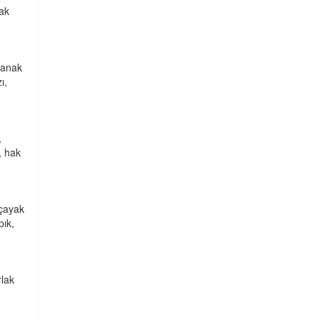
mak
çanak
ı,
,
, hak
 çayak
pık,
rlak