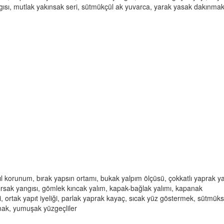
ngısı, mutlak yakınsak seri, sütmükçül ak yuvarca, yarak yasak dakınmak
l korunum, bırak yapsın ortamı, bukak yalpım ölçüsü, çokkatlı yaprak ya
sak yangısı, gömlek kıncak yalım, kapak-bağlak yalımı, kapanak
i, ortak yapıt iyeliği, parlak yaprak kayaç, sıcak yüz göstermek, sütmük
ak, yumuşak yüzgeçliler