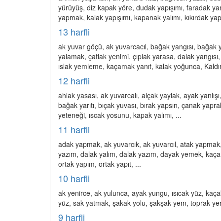
yürüyüş, diz kapak yöre, dudak yapışımı, faradak yanm
yapmak, kalak yapışımı, kapanak yalımı, kıkırdak yap
13 harfli
ak yuvar göçü, ak yuvarcacıl, bağak yangısı, bağak
yalamak, çatlak yenimi, çıplak yarasa, dalak yangısı,
ıslak yemleme, kaçamak yanıt, kalak yoğunca, Kaldıra
12 harfli
ahlak yasası, ak yuvarcalı, alçak yaylak, ayak yanlı
bağak yarıtı, bıçak yuvası, bırak yapsın, çanak yapr
yeteneği, ıscak yosunu, kapak yalımı, ...
11 harfli
adak yapmak, ak yuvarcık, ak yuvarcıl, atak yapma
yazım, dalak yalım, dalak yazım, dayak yemek, kaça
ortak yapım, ortak yapıt, ...
10 harfli
ak yenirce, ak yulunca, ayak yungu, ısıcak yüz, kaça
yüz, sak yatmak, şakak yolu, şakşak yem, toprak yer,
9 harfli