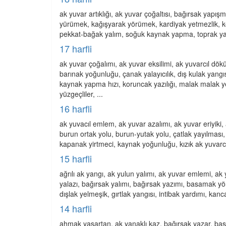
ak yuvar artıklığı, ak yuvar çoğaltısı, bağırsak yapış
yürümek, kağışyarak yörümek, kardiyak yetmezlik, kem
pekkat-bağak yalım, soğuk kaynak yapma, toprak y
17 harfli
ak yuvar çoğalımı, ak yuvar eksilimi, ak yuvarcıl dök
barınak yoğunluğu, çanak yalayıcılık, dış kulak yangıs
kaynak yapma hızı, koruncak yazılığı, malak malak y
yüzgeçliler, ...
16 harfli
ak yuvacıl emlem, ak yuvar azalımı, ak yuvar eriyiki
burun ortak yolu, burun-yutak yolu, çatlak yayılması
kapanak yirtmeci, kaynak yoğunluğu, kızık ak yuvarca,
15 harfli
ağrılı ak yangı, ak yulun yalımı, ak yuvar emlemi, ak
yalazı, bağırsak yalımı, bağırsak yazımı, basamak yö
dışlak yelmeşik, gırtlak yangısı, intibak yardımı, ka
14 harfli
ahmak yaşartan, ak yanaklı kaz, bağırsak yazar, bas