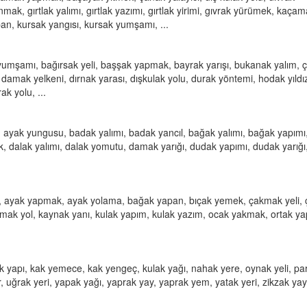
ak, gırtlak yalımı, gırtlak yazımı, gırtlak yirimi, gıvrak yürümek, kaça
an, kursak yangısı, kursak yumşamı, ...
 yumşamı, bağırsak yeli, başşak yapmak, bayrak yarışı, bukanak yalım, 
 damak yelkeni, dırnak yarası, dışkulak yolu, durak yöntemi, hodak yıldız
k yolu, ...
şı, ayak yungusu, badak yalımı, badak yancıl, bağak yalımı, bağak yapımı
ak, dalak yalımı, dalak yomutu, damak yarığı, dudak yapımı, dudak yarığı
k, ayak yapmak, ayak yolama, bağak yapan, bıçak yemek, çakmak yeli,
mak yol, kaynak yanı, kulak yapım, kulak yazım, ocak yakmak, ortak ya
k yapı, kak yemece, kak yengeç, kulak yağı, nahak yere, oynak yeli, pa
 uğrak yeri, yapak yağı, yaprak yay, yaprak yem, yatak yeri, zikzak yay