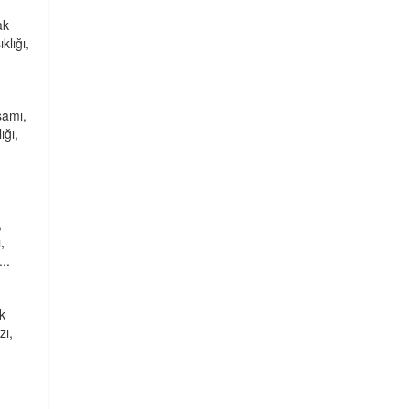
ak
klığı,
şamı,
ığı,
,
,
..
k
zı,