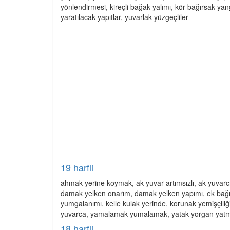
yönlendirmesi, kireçli bağak yalımı, kör bağırsak ya
yaratılacak yapıtlar, yuvarlak yüzgeçliler
19 harfli
ahmak yerine koymak, ak yuvar artımsızlı, ak yuvarcı
damak yelken onarım, damak yelken yapımı, ek bağır
yumgalanımı, kelle kulak yerinde, korunak yemişçiliğ
yuvarca, yamalamak yumalamak, yatak yorgan yatm
18 harfli