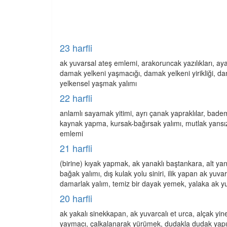
23 harfli
ak yuvarsal ateş emlemi, arakoruncak yazılıkları, ay
damak yelkeni yaşmacığı, damak yelkeni yirikliği, dan
yelkensel yaşmak yalımı
22 harfli
anlamlı sayamak yitimi, ayrı çanak yapraklılar, badem
kaynak yapma, kursak-bağırsak yalımı, mutlak yansız
emlemi
21 harfli
(birine) kıyak yapmak, ak yanaklı baştankara, alt ya
bağak yalımı, dış kulak yolu siniri, ilik yapan ak yuva
damarlak yalım, temiz bir dayak yemek, yalaka ak y
20 harfli
ak yakalı sinekkapan, ak yuvarcalı et urca, alçak yi
yaymacı, çalkalanarak yürümek, dudakla dudak yapımı