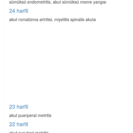
sümüksü endometritis, akut sümüksü meme yangısı
24 harfli
akut romatizma artritisi, miyelitis spinalis akuta
23 harfli
akut puerperal metritis
22 harfli
akut purulent metritis