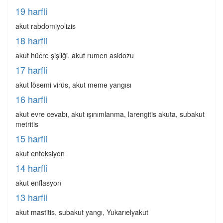
19 harfli
akut rabdomiyolizis
18 harfli
akut hücre şişliği, akut rumen asidozu
17 harfli
akut lösemi virüs, akut meme yangısı
16 harfli
akut evre cevabı, akut ışınımlanma, larengitis akuta, subakut
metritis
15 harfli
akut enfeksiyon
14 harfli
akut enflasyon
13 harfli
akut mastitis, subakut yangı, Yukarıelyakut