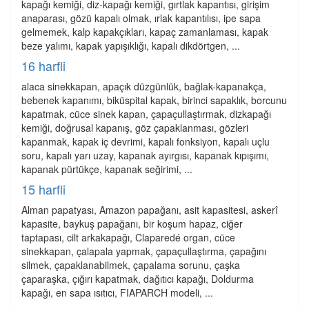
kapağı kemiği, diz-kapağı kemiği, gırtlak kapantısı, girişim
anaparası, gözü kapalı olmak, ırlak kapantılısı, ipe sapa
gelmemek, kalp kapakçıkları, kapaç zamanlaması, kapak
beze yalımı, kapak yapışıklığı, kapalı dikdörtgen, ...
16 harfli
alaca sinekkapan, apaçık düzgünlük, bağlak-kapanakça,
bebenek kapanımı, biküspital kapak, birinci sapaklık, borcunu
kapatmak, cüce sinek kapan, çapaçullaştırmak, dizkapağı
kemiği, doğrusal kapanış, göz çapaklanması, gözleri
kapanmak, kapak iç devrimi, kapalı fonksiyon, kapalı uçlu
soru, kapalı yarı uzay, kapanak ayırgısı, kapanak kıpışımı,
kapanak pürtükçe, kapanak seğirimi, ...
15 harfli
Alman papatyası, Amazon papağanı, asit kapasitesi, askerî
kapasite, baykuş papağanı, bir koşum hapaz, ciğer
taptapası, cilt arkakapağı, Claparedé organ, cüce
sinekkapan, çalapala yapmak, çapaçullaştırma, çapağını
silmek, çapaklanabilmek, çapalama sorunu, çaşka
çaparaşka, çığırı kapatmak, dağıtıcı kapağı, Doldurma
kapağı, en sapa ısıtıcı, FIAPARCH modeli, ...