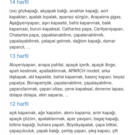
14 harfli
(os) gözkapağı, akçapak balığı, anahtar kapağı, aort
kapakları, apalak topalak, apansız sürgün, Arapaima gigas,
Aşağıyeniyapan, aşırı kapasite, bahtı kapanmak, balık
kapaması, burun-kapaksal, Cathartes papa, Cerityeniyapan,
Chatartes papa, çapaklanabilme, çapalanabilmek,
çapalayabilmek, çatapat gelmek, dağıtım kapağı, damar
yaparcıl, ...
13 harfli
Alcıyeniyapan, anapa pahlisi, apaçık içerik, apaçık ilinge,
apah kesilmek, apalladdırmak, APARCH modeli, arka
dışkapak, atıl kapasite, bahsi kapamak, basınç kapacı, beyaz
papatya, Bonapartçılık, çapalanabilme, çapalayabilme,
çaparızlanmak, çapari oltası, çene-kapaksal, deneme tapası,
dolapa dolapa, ekin saparısı, ...
12 harfli
açık kapamak, ağır kapatım, akımı kapama, antır kapağı,
apaçık çözüm, apalaklanmak, apar yavşanı, bagaj kapağı,
bölme kapağı, buhara papah, Büyükyapalak, çapa bitkisi,
çapaçulculuk, çapak balığı, çerbiş yapan, çıkış kapacı, çift