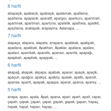
8 harfli
abapaçık, apabacık, apabaçık, apalamak, apallama,
apañsına, apapacık, aparatif, apargıcı, aparkuru, apartmah,
apartmak, apartman, apartuna, apatetik, apatheia, apatikli,
apazlama, arakapak, arapayma, Aslanapa, ...
7 harfli
alapaça, alapara, alapata, anapara, apabbak, apabpak,
apadana, apakbak, Apakhan, Apaklar, apalaca, apalavı,
apalavi, apambak, apandis, apansız, apantis, apapağı,
apapbah, apapbak, apappak, ...
6 harfli
akapağ, akapak, akpapa, apabak, apacer, apaçık, apaçik,
apaçuh, apağca, apakça, apaköy, apalak, apallo, apandi,
apansa, apanti, apapak, apappa, aparat, aparca, aparey, ...
5 harfli
anapa, apacı, apala, Apalı, apana, apari, apart, apati, capar,
çapah, çapak, çapan, çapar, gapah, gapak, gapan, hapaç,
hapak, hapal, hapan, hapap, ...