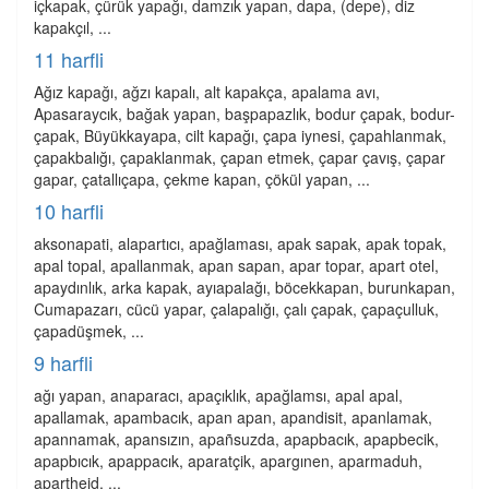
içkapak, çürük yapağı, damzık yapan, dapa, (depe), diz
kapakçıl, ...
11 harfli
Ağız kapağı, ağzı kapalı, alt kapakça, apalama avı,
Apasaraycık, bağak yapan, başpapazlık, bodur çapak, bodur-
çapak, Büyükkayapa, cilt kapağı, çapa iynesi, çapahlanmak,
çapakbalığı, çapaklanmak, çapan etmek, çapar çavış, çapar
gapar, çatallıçapa, çekme kapan, çökül yapan, ...
10 harfli
aksonapati, alapartıcı, apağlaması, apak sapak, apak topak,
apal topal, apallanmak, apan sapan, apar topar, apart otel,
apaydınlık, arka kapak, ayıapalağı, böcekkapan, burunkapan,
Cumapazarı, cücü yapar, çalapalığı, çalı çapak, çapaçulluk,
çapadüşmek, ...
9 harfli
ağı yapan, anaparacı, apaçıklık, apağlamsı, apal apal,
apallamak, apambacık, apan apan, apandisit, apanlamak,
apannamak, apansızın, apañsuzda, apapbacık, apapbecik,
apapbıcık, apappacık, aparatçik, apargınen, aparmaduh,
apartheid, ...