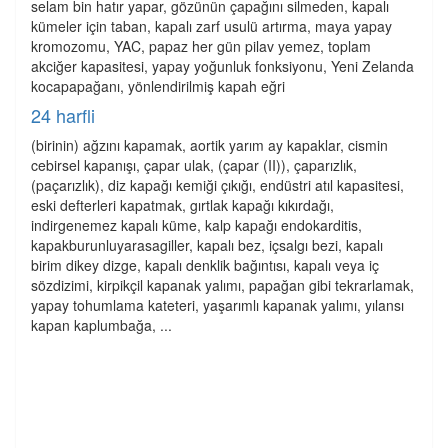
selam bin hatır yapar, gözünün çapağını silmeden, kapalı
kümeler için taban, kapalı zarf usulü artırma, maya yapay
kromozomu, YAC, papaz her gün pilav yemez, toplam
akciğer kapasitesi, yapay yoğunluk fonksiyonu, Yeni Zelanda
kocapapağanı, yönlendirilmiş kapah eğri
24 harfli
(birinin) ağzını kapamak, aortik yarım ay kapaklar, cismin
cebirsel kapanışı, çapar ulak, (çapar (II)), çaparızlık,
(paçarızlık), diz kapağı kemiği çıkığı, endüstri atıl kapasitesi,
eski defterleri kapatmak, gırtlak kapağı kıkırdağı,
indirgenemez kapalı küme, kalp kapağı endokarditis,
kapakburunluyarasagiller, kapalı bez, içsalgı bezi, kapalı
birim dikey dizge, kapalı denklik bağıntısı, kapalı veya iç
sözdizimi, kirpikçil kapanak yalımı, papağan gibi tekrarlamak,
yapay tohumlama kateteri, yaşarımlı kapanak yalımı, yılansı
kapan kaplumbağa, ...