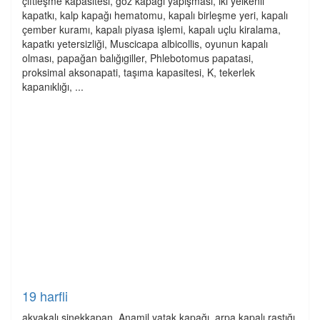
çiftleşme kapasitesi, göz kapağı yapışması, iki yelkenli
kapatkı, kalp kapağı hematomu, kapalı birleşme yeri, kapalı
çember kuramı, kapalı piyasa işlemi, kapalı uçlu kiralama,
kapatkı yetersizliği, Muscicapa albicollis, oyunun kapalı
olması, papağan balığıgiller, Phlebotomus papatasi,
proksimal aksonapati, taşıma kapasitesi, K, tekerlek
kapanıklığı, ...
19 harfli
akyakalı sinekkapan, Anamil yatak kapağı, arpa kapalı rastığı,