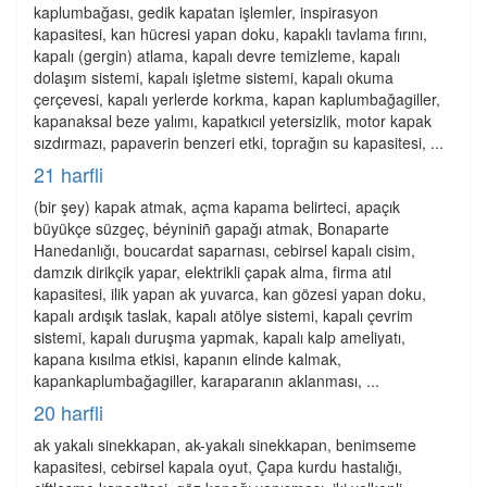
kaplumbağası, gedik kapatan işlemler, inspirasyon
kapasitesi, kan hücresi yapan doku, kapaklı tavlama fırını,
kapalı (gergin) atlama, kapalı devre temizleme, kapalı
dolaşım sistemi, kapalı işletme sistemi, kapalı okuma
çerçevesi, kapalı yerlerde korkma, kapan kaplumbağagiller,
kapanaksal beze yalımı, kapatkıcıl yetersizlik, motor kapak
sızdırmazı, papaverin benzeri etki, toprağın su kapasitesi, ...
21 harfli
(bir şey) kapak atmak, açma kapama belirteci, apaçık
büyükçe süzgeç, béyniniñ gapağı atmak, Bonaparte
Hanedanlığı, boucardat saparnası, cebirsel kapalı cisim,
damzık dirikçik yapar, elektrikli çapak alma, firma atıl
kapasitesi, ilik yapan ak yuvarca, kan gözesi yapan doku,
kapalı ardışık taslak, kapalı atölye sistemi, kapalı çevrim
sistemi, kapalı duruşma yapmak, kapalı kalp ameliyatı,
kapana kısılma etkisi, kapanın elinde kalmak,
kapankaplumbağagiller, karaparanın aklanması, ...
20 harfli
ak yakalı sinekkapan, ak-yakalı sinekkapan, benimseme
kapasitesi, cebirsel kapala oyut, Çapa kurdu hastalığı,