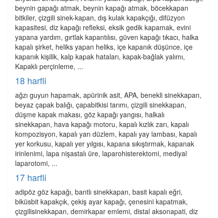
beynin gapağı atmak, beynin kapağı atmak, böcekkapan
bitkiler, çizgili sinek-kapan, dış kulak kapakçığı, difüzyon
kapasitesi, diz kapağı refleksi, eksik gedik kapamak, evini
yapana yardım, gırtlak kapantılısı, güven kapağı tıkacı, halka
kapalı şirket, heliks yapan heliks, içe kapanık düşünce, içe
kapanık kişilik, kalp kapak hataları, kapak-bağlak yalımı,
Kapaklı perçinleme, ...
18 harfli
ağzı guyun hapamak, apürinik asit, APA, benekli sinekkapan,
beyaz çapak balığı, çapabitkisi tarımı, çizgili sinekkapan,
düşme kapak makası, göz kapağı yangısı, halkalı
sinekkapan, hava kapağı motoru, kapalı kızlık zarı, kapalı
kompozisyon, kapalı yarı düzlem, kapalı yay lambası, kapalı
yer korkusu, kapalı yer yılgısı, kapana sıkıştırmak, kapanak
irinlenimi, lapa nişastalı üre, laparohisterektomi, mediyal
laparotomi, ...
17 harfli
adipöz göz kapağı, bantlı sinekkapan, basit kapalı eğri,
biküsbit kapakçık, çekiş ayar kapağı, çenesini kapatmak,
çizgilisinekkapan, demirkapar emlemi, distal aksonapati, diz