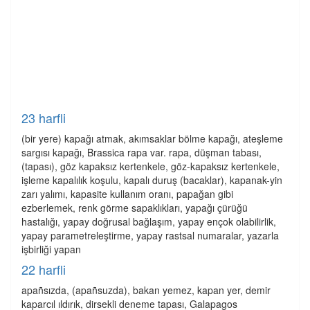
23 harfli
(bir yere) kapağı atmak, akımsaklar bölme kapağı, ateşleme
sargısı kapağı, Brassica rapa var. rapa, düşman tabası,
(tapası), göz kapaksız kertenkele, göz-kapaksız kertenkele,
işleme kapalılık koşulu, kapalı duruş (bacaklar), kapanak-yin
zarı yalımı, kapasite kullanım oranı, papağan gibi
ezberlemek, renk görme sapaklıkları, yapağı çürüğü
hastalığı, yapay doğrusal bağlaşım, yapay ençok olabilirlik,
yapay parametreleştirme, yapay rastsal numaralar, yazarla
işbirliği yapan
22 harfli
apañsızda, (apañsuzda), bakan yemez, kapan yer, demir
kaparcıl ıldırık, dirsekli deneme tapası, Galapagos