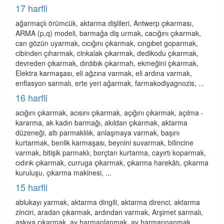
17 harfli
ağarmaçlı örümcük, aktarma dişlileri, Antwerp çıkarması,
ARMA (p,q) modeli, barmağa diş urmak, cacığını çıkarmak,
can gözün uyarmak, cıcığını çıkarmak, cıngıbet goparmak,
cibinden çıharmak, cinkalak çıkarmak, dedikodu çıkarmak,
devreden çıkarmak, dırdıbık çıkarmah, ekmeğini çıkarmak,
Elektra karmaşası, eli ağzına varmak, eli ardına varmak,
enflasyon sarmalı, erte yeri ağarmak, farmakodiyagnozis, ...
16 harfli
acığını çıkarmak, acısını çıkarmak, açığını çıkarmak, açılma -
kararma, ak kadın barmağı, akıldan çıkarmak, aktarma
düzeneği, altı parmaklılık, anlaşmaya varmak, başını
kurtarmak, benlik karmaşası, beynini suvarmak, bilincine
varmak, bitişik parmaklı, borçtan kurtarma, cayırtı koparmak,
cıdırık çıkarmak, curruga çıkarmak, çıkarma harekâtı, çıkarma
kuruluşu, çıkarma makinesi, ...
15 harfli
ablukayı yarmak, aktarma dingili, aktarma direnci, aktarma
zinciri, aradan çıkarmak, ardından varmak, Arşimet sarmalı,
askıya çıkarmak, ay harmanlanmak, ay harmannanmak,