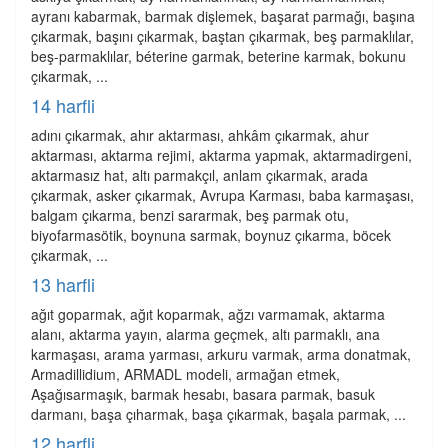
ayranı kabarmak, barmak dişlemek, başarat parmağı, başına
çıkarmak, başını çıkarmak, baştan çıkarmak, beş parmaklılar,
beş-parmaklılar, béterine garmak, beterine karmak, bokunu
çıkarmak, ...
14 harfli
adını çıkarmak, ahır aktarması, ahkâm çıkarmak, ahur
aktarması, aktarma rejimi, aktarma yapmak, aktarmadirgeni,
aktarmasız hat, altı parmakçıl, anlam çıkarmak, arada
çıkarmak, asker çıkarmak, Avrupa Karması, baba karmaşası,
balgam çıkarma, benzi sararmak, beş parmak otu,
biyofarmasötik, boynuna sarmak, boynuz çıkarma, böcek
çıkarmak, ...
13 harfli
ağıt goparmak, ağıt koparmak, ağzı varmamak, aktarma
alanı, aktarma yayın, alarma geçmek, altı parmaklı, ana
karmaşası, arama yarması, arkuru varmak, arma donatmak,
Armadillidium, ARMADL modeli, armağan etmek,
Aşağısarmaşık, barmak hesabı, basara parmak, basuk
darmanı, başa çıharmak, başa çıkarmak, başala parmak, ...
12 harfli