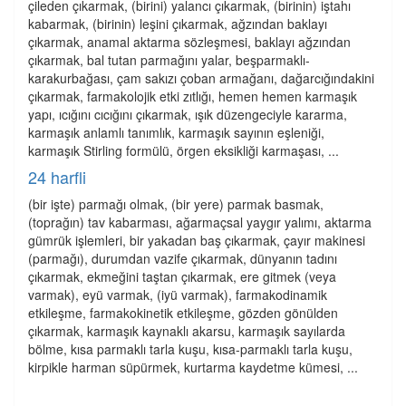
çileden çıkarmak, (birini) yalancı çıkarmak, (birinin) iştahı
kabarmak, (birinin) leşini çıkarmak, ağzından baklayı
çıkarmak, anamal aktarma sözleşmesi, baklayı ağzından
çıkarmak, bal tutan parmağını yalar, beşparmaklı-
karakurbağası, çam sakızı çoban armağanı, dağarcığındakini
çıkarmak, farmakolojik etki zıtlığı, hemen hemen karmaşık
yapı, ıcığını cıcığını çıkarmak, ışık düzengeciyle kararma,
karmaşık anlamlı tanımlık, karmaşık sayının eşleniği,
karmaşık Stirling formülü, örgen eksikliği karmaşası, ...
24 harfli
(bir işte) parmağı olmak, (bir yere) parmak basmak,
(toprağın) tav kabarması, ağarmaçsal yaygır yalımı, aktarma
gümrük işlemleri, bir yakadan baş çıkarmak, çayır makinesi
(parmağı), durumdan vazife çıkarmak, dünyanın tadını
çıkarmak, ekmeğini taştan çıkarmak, ere gitmek (veya
varmak), eyü varmak, (iyü varmak), farmakodinamik
etkileşme, farmakokinetik etkileşme, gözden gönülden
çıkarmak, karmaşık kaynaklı akarsu, karmaşık sayılarda
bölme, kısa parmaklı tarla kuşu, kısa-parmaklı tarla kuşu,
kirpikle harman süpürmek, kurtarma kaydetme kümesi, ...