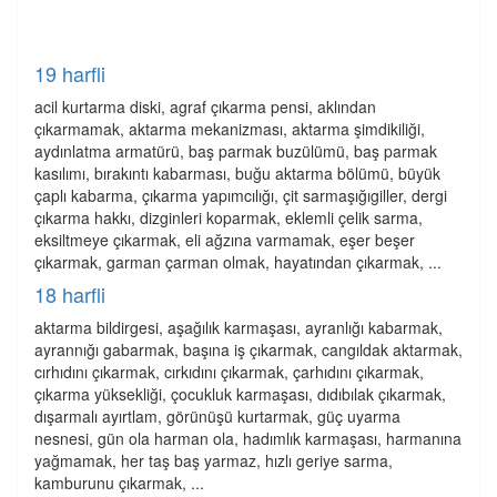
19 harfli
acil kurtarma diski, agraf çıkarma pensi, aklından
çıkarmamak, aktarma mekanizması, aktarma şimdikiliği,
aydınlatma armatürü, baş parmak buzülümü, baş parmak
kasılımı, bırakıntı kabarması, buğu aktarma bölümü, büyük
çaplı kabarma, çıkarma yapımcılığı, çit sarmaşığıgiller, dergi
çıkarma hakkı, dizginleri koparmak, eklemli çelik sarma,
eksiltmeye çıkarmak, eli ağzına varmamak, eşer beşer
çıkarmak, garman çarman olmak, hayatından çıkarmak, ...
18 harfli
aktarma bildirgesi, aşağılık karmaşası, ayranlığı kabarmak,
ayrannığı gabarmak, başına iş çıkarmak, cangıldak aktarmak,
cırhıdını çıkarmak, cırkıdını çıkarmak, çarhıdını çıkarmak,
çıkarma yüksekliği, çocukluk karmaşası, dıdıbılak çıkarmak,
dışarmalı ayırtlam, görünüşü kurtarmak, güç uyarma
nesnesi, gün ola harman ola, hadımlık karmaşası, harmanına
yağmamak, her taş baş yarmaz, hızlı geriye sarma,
kamburunu çıkarmak, ...