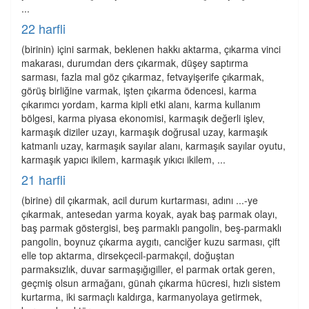
...
22 harfli
(birinin) içini sarmak, beklenen hakkı aktarma, çıkarma vinci
makarası, durumdan ders çıkarmak, düşey saptırma
sarması, fazla mal göz çıkarmaz, fetvayişerife çıkarmak,
görüş birliğine varmak, işten çıkarma ödencesi, karma
çıkarımcı yordam, karma kipli etki alanı, karma kullanım
bölgesi, karma piyasa ekonomisi, karmaşık değerli işlev,
karmaşık diziler uzayı, karmaşık doğrusal uzay, karmaşık
katmanlı uzay, karmaşık sayılar alanı, karmaşık sayılar oyutu,
karmaşık yapıcı ikilem, karmaşık yıkıcı ikilem, ...
21 harfli
(birine) dil çıkarmak, acil durum kurtarması, adını ...-ye
çıkarmak, antesedan yarma koyak, ayak baş parmak olayı,
baş parmak göstergisi, beş parmaklı pangolin, beş-parmaklı
pangolin, boynuz çıkarma aygıtı, canciğer kuzu sarması, çift
elle top aktarma, dirsekçecil-parmakçıl, doğuştan
parmaksızlık, duvar sarmaşığıgiller, el parmak ortak geren,
geçmiş olsun armağanı, günah çıkarma hücresi, hızlı sistem
kurtarma, iki sarmaçlı kaldırga, karmanyolaya getirmek,