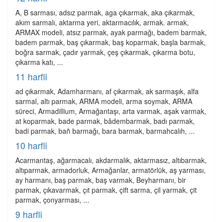
A, B sarması, adsız parmak, aga çıkarmak, aka çıkarmak,
akım sarmalı, aktarma yeri, aktarmacılık, armak. armak,
ARMAX modeli, atsız parmak, ayak parmağı, badem barmak,
badem parmak, baş çıkarmak, baş koparmak, başla barmak,
boğra sarmak, çadır yarmak, çeş çıkarmak, çıkarma botu,
çıkarma katı, ...
11 harfli
ad çıkarmak, Adamharmanı, af çıkarmak, ak sarmaşık, alfa
sarmal, altı parmak, ARMA modeli, arma soymak, ARMA
süreci, Armadillium, Armağantaşı, arta varmak, aşak varmak,
at koparmak, bade parmak, bâdembarmak, badı parmak,
badi parmak, bañ barmağı, bara barmak, barmahcalıh, ...
10 harfli
Acarmantaş, ağarmacalı, akdarmalık, aktarmasız, altıbarmak,
altıparmak, armadorluk, Armağanlar, armatörlük, aş yarması,
ay harmanı, baş parmak, baş varmak, Beyharmanı, bir
parmak, çıkavarmak, çıt parmak, çift sarma, çil yarmak, çit
parmak, çonyarması, ...
9 harfli