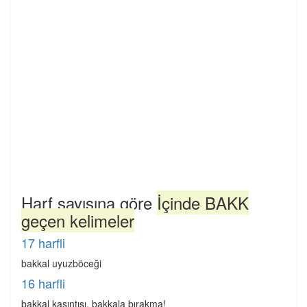
Harf sayısına göre
İçinde BAKK
geçen kelimeler
17 harfli
bakkal uyuzböceği
16 harfli
bakkal kaşıntısı, bakkala bırakma!