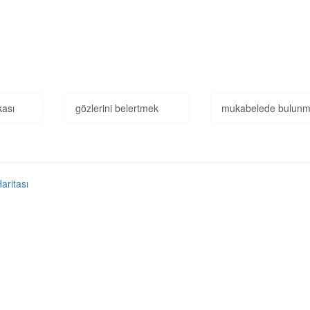
kası
gözlerini belertmek
mukabelede bulun
Haritası