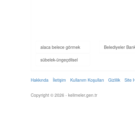
alaca belece görmek
Belediyeler Ban
sübelek-üngeçdilsel
Hakkında
İletişim
Kullanım Koşulları
Gizlilik
Site 
Copyright © 2026 - kelimeler.gen.tr