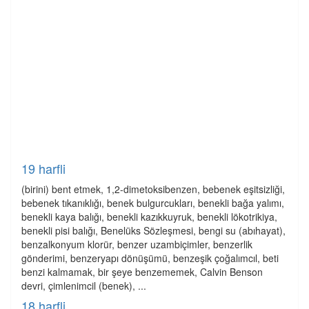
19 harfli
(birini) bent etmek, 1,2-dimetoksibenzen, bebenek eşitsizliği,
bebenek tıkanıklığı, benek bulgurcukları, benekli bağa yalımı,
benekli kaya balığı, benekli kazıkkuyruk, benekli lökotrikiya,
benekli pisi balığı, Benelüks Sözleşmesi, bengi su (abıhayat),
benzalkonyum klorür, benzer uzambiçimler, benzerlik
gönderimi, benzeryapı dönüşümü, benzeşik çoğalımcıl, beti
benzi kalmamak, bir şeye benzememek, Calvin Benson
devri, çimlenimcil (benek), ...
18 harfli