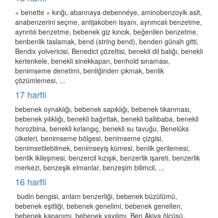
« benette » kırığı, abannaya debennéye, aminobenzoyik asit,
anabenzerini seçme, antijakoben isyanı, ayrımcalı benzetme,
ayrıntılı benzetme, bebenek giz kıncık, beğenilen benzetme,
benbenlik taslamak, bend (string bend), benden günah gitti,
Bendix yolvericisi, Benedict çözeltisi, benekli dil balığı, benekli
kertenkele, benekli sinekkapan, benhold sınaması,
benimseme denetimi, benliğinden çıkmak, benlik
çözümlemesi, ...
17 harfli
bebenek oynaklığı, bebenek sapıklığı, bebenek tıkanması,
bebenek yılıklığı, benekli bağırtlak, benekli ballıbaba, benekli
horozbina, benekli kırlangıç, benekli su tavuğu, Benelüks
ülkeleri, benimseme bölgesi, benimseme çizgisi,
benimsetilebilmek, benimseyiş kümesi, benlik gerilemesi,
benlik ikileşmesi, benzercil kızışık, benzerlik işareti, benzerlik
merkezi, benzeşik elmanlar, benzeşim bilimcil, ...
16 harfli
 budin bengisi, anlam benzerliği, bebenek büzülümü,
bebenek eşitliği, bebenek genelimi, bebenek genelten,
bebenek kapanımı, bebenek yayılımı, Ben Akiva ölçüsü,