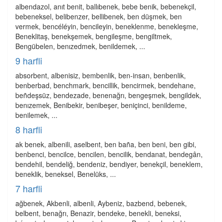
albendazol, anıt benit, ballıbenek, bebe benik, bebenekçil,
bebeneksel, belibenzer, bellibenek, ben düşmek, ben
vermek, bencéléyin, bencileyin, beneklenme, benekleşme,
Beneklitaş, benekşemek, bengileşme, bengiltmek,
Bengübelen, benızedmek, benildemek, ...
9 harfli
absorbent, albenisiz, bembenlik, ben-insan, benbenlik,
benberbad, benchmark, bencillik, bencirmek, bendehane,
beñdeşsüz, bendezade, benenağrı, bengeşmek, bengildek,
benızemek, Benibekir, benibeşer, beniçinci, benildeme,
benilemek, ...
8 harfli
ak benek, albenili, aselbent, ben baña, ben beni, ben gibi,
benbenci, bencilce, bencilen, bencilik, bendanat, bendegân,
bendehil, bendeliğ, bendeniz, bendiyer, benekçil, beneklem,
beneklik, beneksel, Benelüks, ...
7 harfli
ağbenek, Akbenli, albenli, Aybeniz, bazbend, bebenek,
belbent, benağrı, Benazir, bendeke, benekli, beneksi,