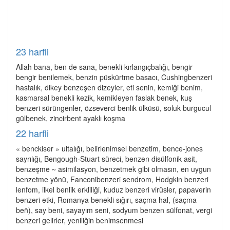
23 harfli
Allah bana, ben de sana, benekli kırlangıçbalığı, bengir
bengir benilemek, benzin püskürtme basacı, Cushingbenzeri
hastalık, dikey benzeşen dizeyler, eti senin, kemiği benim,
kasmarsal benekli kezik, kemikleyen faslak benek, kuş
benzeri sürüngenler, özseverci benlik ülküsü, soluk burgucul
gülbenek, zincirbent ayaklı koşma
22 harfli
« benckiser » ultalığı, belirlenimsel benzetim, bence-jones
sayrılığı, Bengough-Stuart süreci, benzen disülfonik asit,
benzeşme ~ asimilasyon, benzetmek gibi olmasın, en uygun
benzetme yönü, Fanconibenzeri sendrom, Hodgkin benzeri
lenfom, ilkel benlik erkliliği, kuduz benzeri virüsler, papaverin
benzeri etki, Romanya benekli sığırı, saçma hal, (saçma
beñ), say beni, sayayım seni, sodyum benzen sülfonat, vergi
benzeri gelirler, yeniliğin benimsenmesi