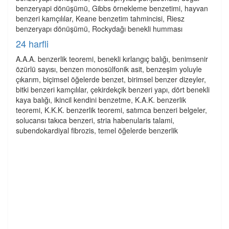
benzeryapi dönüşümü, Gibbs örnekleme benzetimi, hayvan
benzeri kamçılılar, Keane benzetim tahmincisi, Riesz
benzeryapı dönüşümü, Rockydağı benekli humması
24 harfli
A.A.A. benzerlik teoremi, benekli kırlangıç balığı, benimsenir
özürlü sayısı, benzen monosülfonik asit, benzeşim yoluyle
çıkarım, biçimsel öğelerde benzet, birimsel benzer dizeyler,
bitki benzeri kamçılılar, çekirdekçik benzeri yapı, dört benekli
kaya balığı, ikincil kendini benzetme, K.A.K. benzerlik
teoremi, K.K.K. benzerlik teoremi, satımca benzeri belgeler,
solucansı takıca benzeri, stria habenularis talami,
subendokardiyal fibrozis, temel öğelerde benzerlik