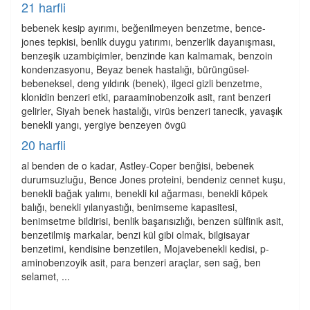
21 harfli
bebenek kesip ayırımı, beğenilmeyen benzetme, bence-
jones tepkisi, benlik duygu yatırımı, benzerlik dayanışması,
benzeşik uzambiçimler, benzinde kan kalmamak, benzoin
kondenzasyonu, Beyaz benek hastalığı, bürüngüsel-
bebeneksel, deng yıldırık (benek), ilgeci gizli benzetme,
klonidin benzeri etki, paraaminobenzoik asit, rant benzeri
gelirler, Siyah benek hastalığı, virüs benzeri tanecik, yavaşık
benekli yangı, yergiye benzeyen övgü
20 harfli
al benden de o kadar, Astley-Coper benğisi, bebenek
durumsuzluğu, Bence Jones proteini, bendeniz cennet kuşu,
benekli bağak yalımı, benekli kıl ağarması, benekli köpek
balığı, benekli yılanyastığı, benimseme kapasitesi,
benimsetme bildirisi, benlik başarısızlığı, benzen sülfinik asit,
benzetilmiş markalar, benzi kül gibi olmak, bilgisayar
benzetimi, kendisine benzetilen, Mojavebenekli kedisi, p-
aminobenzoyik asit, para benzeri araçlar, sen sağ, ben
selamet, ...