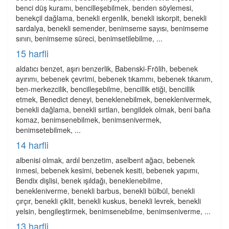
benci düş kuramı, bencilleşebilmek, benden söylemesi,
benekçil dağlama, benekli ergenlik, benekli iskorpit, benekli
sardalya, benekli semender, benimseme sayısı, benimseme
sınırı, benimseme süreci, benimsetilebilme, ...
15 harfli
aldatıcı benzet, aşırı benzerlik, Babenski-Frölih, bebenek
ayırımı, bebenek çevrimi, bebenek tıkammı, bebenek tıkanım,
ben-merkezcilik, bencilleşebilme, bencillik etiği, bencillik
etmek, Benedict deneyi, beneklenebilmek, beneklenivermek,
benekli dağlama, benekli sırtlan, bengildek olmak, beni baña
komaz, benimsenebilmek, benimsenivermek,
benimsetebilmek, ...
14 harfli
albenisi olmak, ardıl benzetim, aselbent ağacı, bebenek
inmesi, bebenek kesimi, bebenek kesiti, bebenek yapımı,
Bendix dişlisi, benek ışıldağı, beneklenebilme,
benekleniverme, benekli barbus, benekli bülbül, benekli
çırçır, benekli çiklit, benekli kuskus, benekli levrek, benekli
yelsin, bengileştirmek, benimsenebilme, benimseniverme, ...
13 harfli