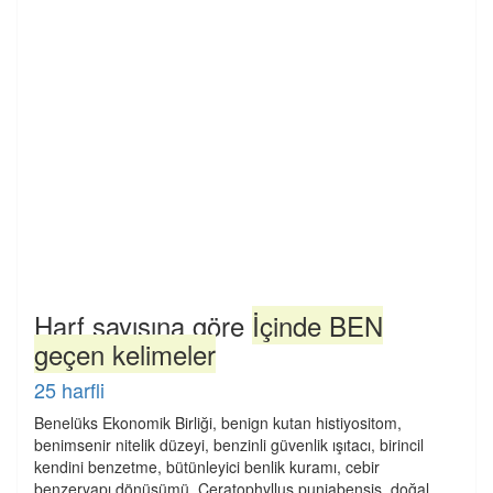
Harf sayısına göre
İçinde BEN
geçen kelimeler
25 harfli
Benelüks Ekonomik Birliği, benign kutan histiyositom,
benimsenir nitelik düzeyi, benzinli güvenlik ışıtacı, birincil
kendini benzetme, bütünleyici benlik kuramı, cebir
benzeryapı dönüşümü, Ceratophyllus punjabensis, doğal