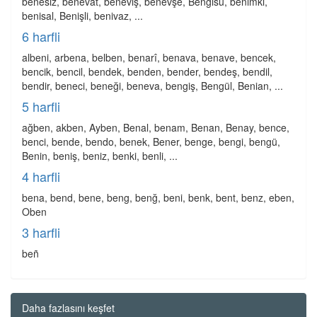
bénesiz, benevat, beneviş, benevşe, Bengisu, benimki,
benisal, Benişli, benivaz, ...
6 harfli
albeni, arbena, belben, benarî, benava, benave, bencek,
bencik, bencil, bendek, benden, bender, bendeş, bendil,
bendir, beneci, beneği, beneva, bengiş, Bengül, Benian, ...
5 harfli
ağben, akben, Ayben, Benal, benam, Benan, Benay, bence,
benci, bende, bendo, benek, Bener, benge, bengi, bengü,
Benin, beniş, beniz, benki, benli, ...
4 harfli
bena, bend, bene, beng, benğ, beni, benk, bent, benz, eben,
Oben
3 harfli
beñ
Daha fazlasını keşfet