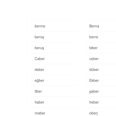
berme
Berna
beroş
berre
beruş
biber
Caber
ceber
deber
düber
eğber
Ekber
fiber
gaber
haber
heber
maber
oberj