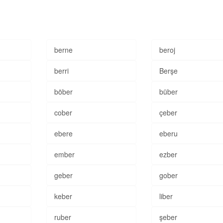
berne
beroj
berri
Berşe
böber
büber
cober
çeber
ebere
eberu
ember
ezber
geber
gober
keber
liber
ruber
şeber