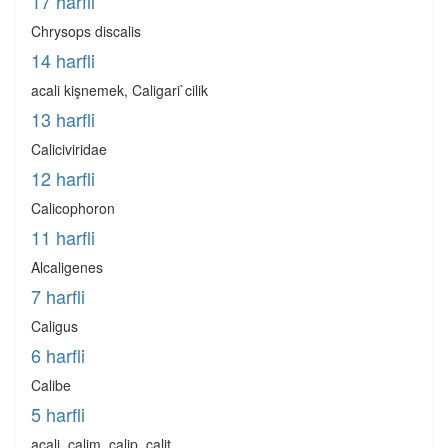
17 harfli
Chrysops discalis
14 harfli
acali kişnemek, Caligari`cilik
13 harfli
Caliciviridae
12 harfli
Calicophoron
11 harfli
Alcaligenes
7 harfli
Caligus
6 harfli
Calibe
5 harfli
acali, calim, calip, calit