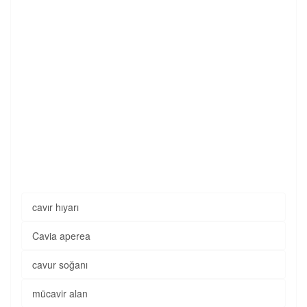
cavır hıyarı
Cavia aperea
cavur soğanı
mücavir alan