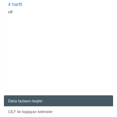
4 harfli
cilf
Daha fazlasını keşfet
CİLF ile başlayan kelimeler