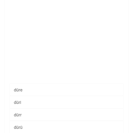
düre
düri
dürr
dürü