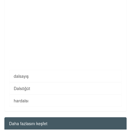
dalsayış
Dalsöğüt
hardalsı
Daha fazlasını keşfet