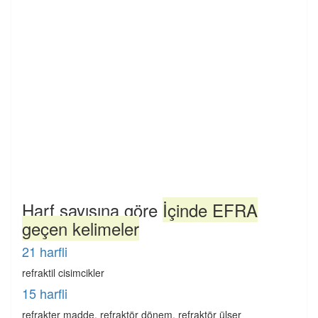
Harf sayısına göre
İçinde EFRA
geçen kelimeler
21 harfli
refraktil cisimcikler
15 harfli
refrakter madde, refraktör dönem, refraktör ülser