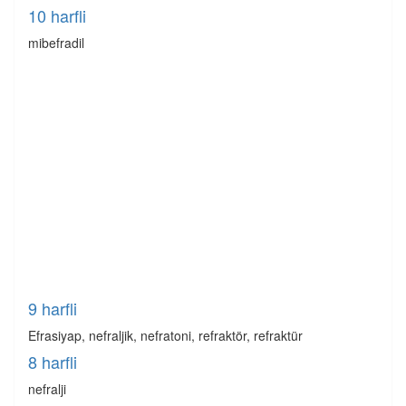
10 harfli
mibefradil
9 harfli
Efrasiyap, nefraljik, nefratoni, refraktör, refraktür
8 harfli
nefralji