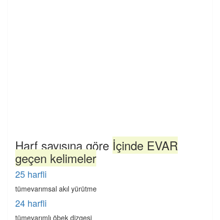
Harf sayısına göre
İçinde EVAR
geçen kelimeler
25 harfli
tümevarımsal akıl yürütme
24 harfli
tümevarımlı öbek dizgesi