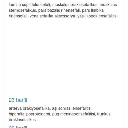
lamina septi telensefali, muskulus brakiosefalikus, muskulus
sternosefalikus, pars bazalis rinensefali, pars limbika
rinensefali, vena sefalika aksessorya, yaşlı köpek ensefalitisi
23 harfli
arterya brakiyosefalika, aşı sonrası ensefalitis,
hiperalfalipoproteinemi, pug meningoensefalitisi, trunkus
brakiosefalikus
22 harfli