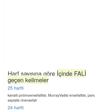
Harf sayısına göre
İçinde FALİ
geçen kelimeler
25 harfli
kanatlı pnömoensefalitisi, MurrayVadisi ensefalitisi, pars
septalis rinensefali
24 harfli