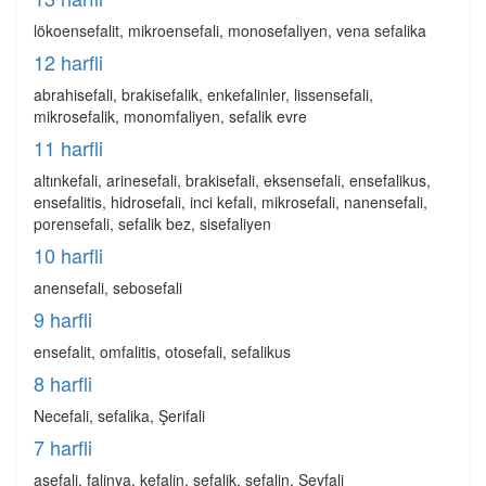
lökoensefalit, mikroensefali, monosefaliyen, vena sefalika
12 harfli
abrahisefali, brakisefalik, enkefalinler, lissensefali,
mikrosefalik, monomfaliyen, sefalik evre
11 harfli
altınkefali, arinesefali, brakisefali, eksensefali, ensefalikus,
ensefalitis, hidrosefali, inci kefali, mikrosefali, nanensefali,
porensefali, sefalik bez, sisefaliyen
10 harfli
anensefali, sebosefali
9 harfli
ensefalit, omfalitis, otosefali, sefalikus
8 harfli
Necefali, sefalika, Şerifali
7 harfli
asefali, falinya, kefalin, sefalik, sefalin, Seyfali