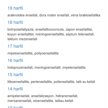
19 harfli
araknoidea ensefali, dura mater ensefali, vena brakiosefalika
18 harfli
botriyosefaliyazis, ensefalitozoonozis, Japon ensefalitisi,
koyun ensefalitisi, meningoensefalitis, septum telensefali,
tektum mezensefali
17 harfli
miyeloensefalitis, poliyoensefalitis
16 harfli
holoprozensefali, meningoensefalit, miyelensefalitis
15 harfli
lökoensefalitis, periensefalitis, poliensefalitis, tatlı su kefali
14 harfli
amiyelensefali, ansefalizasyon, hidranensefali,
meroanensefali, otoensefalitis, tatlısu-kefali
13 harfli