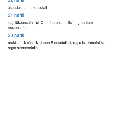
akuaduktus mezensefali
21 harfli
keçi lökoensefalitisi, Ontarino ensefalitisi, tegmentum
mezensefali
20 harfli
brakisefalik cücelik, Japon B ensefalitisi, regio brakiosefalika,
regio sternosefalika