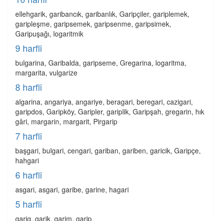
ellehgarik, garibancık, garibanlık, Garipçiler, gariplemek,
garipleşme, garipsemek, garipsenme, garipsimek,
Garipuşağı, logaritmik
9 harfli
bulgarina, Garibalda, garipseme, Gregarina, logaritma,
margarita, vulgarize
8 harfli
algarina, angariya, angariye, beragari, beregari, cazigari,
garipdos, Garipköy, Garipler, gariplik, Garipşah, gregarin, hık
gâri, margarin, margarit, Pirgarip
7 harfli
başgari, bulgari, cengari, gariban, gariben, garicik, Garipçe,
hahgari
6 harfli
asgari, asgari, garibe, garine, hagari
5 harfli
garig, garik, garim, garip