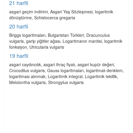
21 harfli
asgari geçim indirimi, Asgari Yaş Sözleşmesi, logaritmik
dönüştürme, Schistocerca gregaria
20 harfli
Briggs logaritmaları, Bulgaristan Türkleri, Dracunculus
vulgaris, garip yiğitler ağası, Logaritmanın mantisi, logaritmik
fonksiyon, Utricularia vulgaris
19 harfli
asgari caydırıcılık, asgari ihraç fiyatı, asgari kupür değeri,
Crocodilus vulgaris, Gauss logaritmaları, logaritmalı denklem,
logaritması alınmak, Logaritmik integral, Logaritmik tekillik,
Melolontha vulgaris, Strongylus vulgaris