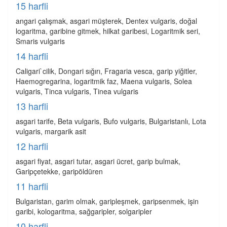
15 harfli
angari çalışmak, asgari müşterek, Dentex vulgaris, doğal
logaritma, garibine gitmek, hilkat garibesi, Logaritmik seri,
Smaris vulgaris
14 harfli
Caligari`cilik, Dongari sığırı, Fragaria vesca, garip yiğitler,
Haemogregarina, logaritmik faz, Maena vulgaris, Solea
vulgaris, Tinca vulgaris, Tinea vulgaris
13 harfli
asgari tarife, Beta vulgaris, Bufo vulgaris, Bulgaristanlı, Lota
vulgaris, margarik asit
12 harfli
asgari fiyat, asgari tutar, asgari ücret, garip bulmak,
Garipçetekke, garipöldüren
11 harfli
Bulgaristan, garim olmak, garipleşmek, garipsenmek, işin
garibi, kologaritma, sağgaripler, solgaripler
10 harfli