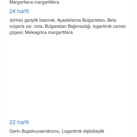
Margaritana margaritifera
24 harfli
(birine) gariplik basmak, Ayastefanos Bulgaristanı, Beta
vulgaris var. cicia, Bulgaristan Bağımsızlığı, logaritmik zaman
çizgesi, Meleagrina margaritifera
22 harfli
Garin-Bujadouxsendromu, Logaritmik dışbükeylik