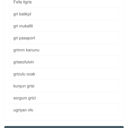
Felis tigris
gri balıkçıl
gri mukallit
gri pasaport
grimm kanunu
griseofulvin
grizulu ocak
kurşun grisi
sorgum grizi
ugriyan ırkı