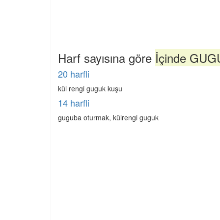
Harf sayısına göre
İçinde GUGU
20 harfli
kül rengi guguk kuşu
14 harfli
guguba oturmak, külrengi guguk