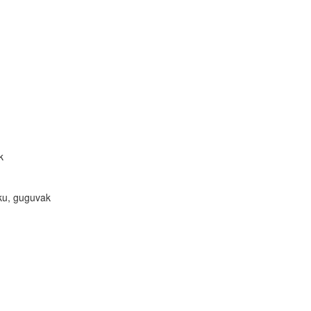
k
sku, guguvak