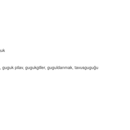
guk
, guguk pilav, gugukgiller, guguldanmak, tavusguguğu