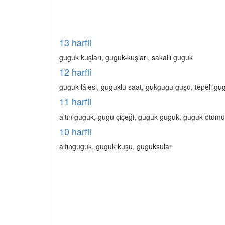
13 harfli
guguk kuşları, guguk-kuşları, sakallı guguk
12 harfli
guguk lâlesi, guguklu saat, gukgugu guşu, tepeli gu
11 harfli
altın guguk, gugu çiçeği, guguk guguk, guguk ötümü
10 harfli
altınguguk, guguk kuşu, guguksular