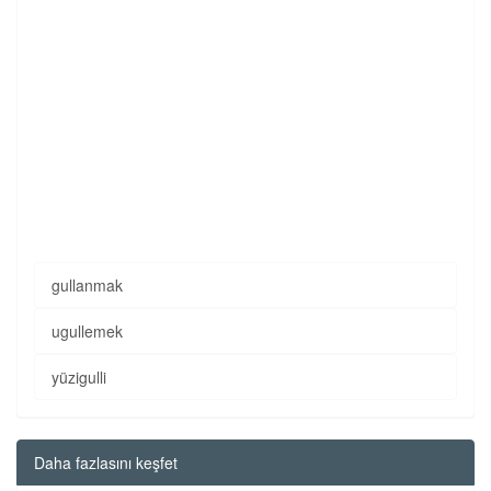
gullanmak
ugullemek
yüzigulli
Daha fazlasını keşfet