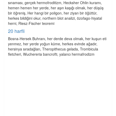
sınaması, gerçek hermofroditizm, Hecksher Ohlin kuramı,
hemen hemen her yerde, her aşın kaşığı olmak, her düşüş
bir öğreniş, Her hangi bir poligon, her ziyan bir öğüttür,
herkes bildiğini okur, northern blot analizi, özofago-hiyatal
herni, Riesz-Fischer teoremi
20 harfli
Bosna-Hersek Buhranı, her derde deva olmak, her kuşun eti
yenmez, her yerde yoğun küme, herkes evinde ağadır,
hersinya sıradağları, Theropithecus gelada, Trombicula
fletcheri, Wuchereria bancrofti, yalancı hermafrodizm