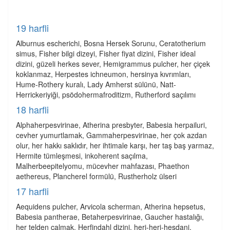
19 harfli
Alburnus escherichi, Bosna Hersek Sorunu, Ceratotherium
simus, Fisher bilgi dizeyi, Fisher fiyat dizini, Fisher ideal
dizini, güzeli herkes sever, Hemigrammus pulcher, her çiçek
koklanmaz, Herpestes ichneumon, hersinya kıvrımları,
Hume-Rothery kuralı, Lady Amherst sülünü, Natt-
Herrickeriyiği, psödohermafroditizm, Rutherford saçılımı
18 harfli
Alphaherpesvirinae, Atherina presbyter, Babesia herpailuri,
cevher yumurtlamak, Gammaherpesvirinae, her çok azdan
olur, her hakkı saklıdır, her ihtimale karşı, her taş baş yarmaz,
Hermite tümleşmesi, inkoherent saçılma,
Malherbeepitelyomu, mücevher mahfazası, Phaethon
aethereus, Plancherel formülü, Rustherholz ülseri
17 harfli
Aequidens pulcher, Arvicola scherman, Atherina hepsetus,
Babesia pantherae, Betaherpesvirinae, Gaucher hastalığı,
her telden çalmak, Herfindahl dizini, heri-heri-hesdani,