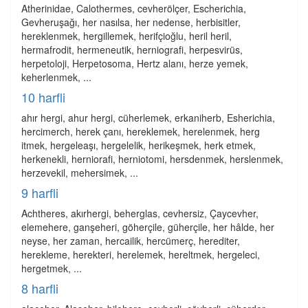
Atherinidae, Calothermes, cevherölçer, Escherichia,
Gevheruşağı, her nasılsa, her nedense, herbisitler,
hereklenmek, hergillemek, herifçioğlu, heril heril,
hermafrodit, hermeneutik, herniografi, herpesvirüs,
herpetoloji, Herpetosoma, Hertz alanı, herze yemek,
keherlenmek, ...
10 harfli
ahır hergi, ahur hergi, cüherlemek, erkaniherb, Esherichia,
hercimerch, herek çanı, hereklemek, herelenmek, herg
itmek, hergeleaşı, hergelelik, herikeşmek, herk etmek,
herkenekli, herniorafi, herniotomi, hersdenmek, herslenmek,
herzevekil, mehersimek, ...
9 harfli
Achtheres, akırhergi, beherglas, cevhersiz, Çaycevher,
elemehere, ganşeheri, göherçile, güherçile, her hâlde, her
neyse, her zaman, hercailik, hercümerç, herediter,
herekleme, herekteri, herelemek, hereltmek, hergeleci,
hergetmek, ...
8 harfli