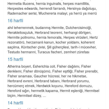
Hermetia illucens, hernia inguinalis, herpes mamillitis,
Herpestes edwards, herrendi farrandı, Hersinya dağoluşu,
Rademacher serisi, Wuchereria malayi, ya herrü ya merrü
16 harfli
ahıl teherrenmek, budanmış Hermite, Dutchercisimciği,
Herakleitosçuluk, Herbrand teoremi, herhangi dörtgen,
Hermite polinomu, hernia femoralis, Herpes virüsleri, Hertz
rezonatörü, herzamanlı kanun, kocher yoldamı, koherent
saçılma, Küntscher çivisi, Şili güherçilesi, tarih-i mücevher,
Testudo hermanni, Turacus fischeri, zemheri zürefası
15 harfli
Atherina boyeri, Esherichia coli, Fisher dağılımı, Fisher
denklemi, Fisher dönüşümü, Fisher eşitliği, Fisher prensibi,
Fisher sınaması, Gaucher hücresi, her ne hikmetse,
Herbrand evreni, Herbrand tabanı, Herbrand yorumu,
hercümerç etmek, Herdwick koyunu, Hereford domuzu,
Hereford sığırı, hermetik kapama, Hermit eşleniği, Hermitsel
biçim, Hermitsel dizey, ...
14 harfli