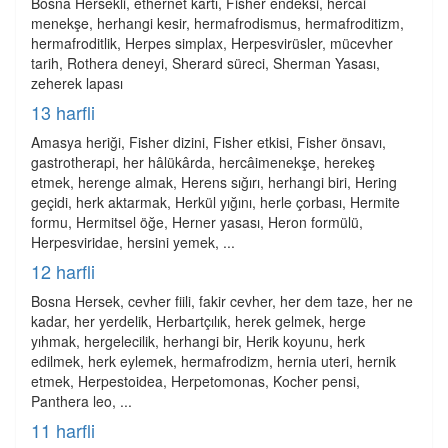
Bosna Hersekli, ethernet kartı, Fisher endeksi, hercai
menekşe, herhangi kesir, hermafrodismus, hermafroditizm,
hermafroditlik, Herpes simplax, Herpesvirüsler, mücevher
tarih, Rothera deneyi, Sherard süreci, Sherman Yasası,
zeherek lapası
13 harfli
Amasya heriği, Fisher dizini, Fisher etkisi, Fisher önsavı,
gastrotherapi, her hâlükârda, hercâimenekşe, herekeş
etmek, herenge almak, Herens sığırı, herhangi biri, Hering
geçidi, herk aktarmak, Herkül yığını, herle çorbası, Hermite
formu, Hermitsel öğe, Herner yasası, Heron formülü,
Herpesviridae, hersini yemek, ...
12 harfli
Bosna Hersek, cevher fiili, fakir cevher, her dem taze, her ne
kadar, her yerdelik, Herbartçılık, herek gelmek, herge
yıhmak, hergelecilik, herhangi bir, Herik koyunu, herk
edilmek, herk eylemek, hermafrodizm, hernia uteri, hernik
etmek, Herpestoidea, Herpetomonas, Kocher pensi,
Panthera leo, ...
11 harfli