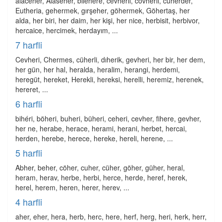
alaceher, Alaseher, bilehere, cevherli, cövherli, cüherder,
Eutheria, gehermek, gırşeher, göhermek, Göhertaş, her
alda, her biri, her daim, her kişi, her nice, herbisit, herbivor,
hercaice, hercimek, herdayım, ...
7 harfli
Cevheri, Chermes, cüherli, dıherik, gevheri, her bir, her dem,
her gün, her hal, heralda, heralim, herangi, herdemi,
heregüt, hereket, Herekli, hereksi, herelli, heremiz, herenek,
hereret, ...
6 harfli
bihéri, böheri, buheri, büheri, ceheri, cevher, fihere, gevher,
her ne, herabe, herace, herami, herani, herbet, hercai,
herden, herebe, herece, hereke, hereli, herene, ...
5 harfli
Abher, beher, cöher, cuher, cüher, göher, güher, heral,
heram, herav, herbe, herbi, herce, herde, heref, herek,
herel, herem, heren, herer, herev, ...
4 harfli
aher, eher, hera, herb, herc, here, herf, herg, heri, herk, herr,