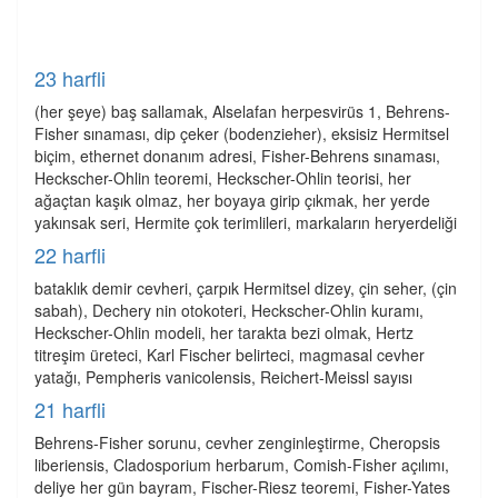
23 harfli
(her şeye) baş sallamak, Alselafan herpesvirüs 1, Behrens-
Fisher sınaması, dip çeker (bodenzieher), eksisiz Hermitsel
biçim, ethernet donanım adresi, Fisher-Behrens sınaması,
Heckscher-Ohlin teoremi, Heckscher-Ohlin teorisi, her
ağaçtan kaşık olmaz, her boyaya girip çıkmak, her yerde
yakınsak seri, Hermite çok terimlileri, markaların heryerdeliği
22 harfli
bataklık demir cevheri, çarpık Hermitsel dizey, çin seher, (çin
sabah), Dechery nin otokoteri, Heckscher-Ohlin kuramı,
Heckscher-Ohlin modeli, her tarakta bezi olmak, Hertz
titreşim üreteci, Karl Fischer belirteci, magmasal cevher
yatağı, Pempheris vanicolensis, Reichert-Meissl sayısı
21 harfli
Behrens-Fisher sorunu, cevher zenginleştirme, Cheropsis
liberiensis, Cladosporium herbarum, Comish-Fisher açılımı,
deliye her gün bayram, Fischer-Riesz teoremi, Fisher-Yates