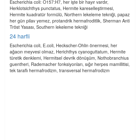
Escherichia coli: O157:H7, her işte bir hayır vardır,
Herklotsichthys punctatus, Hermite kareselleştirmesi,
Hermite kuadratür formülü, Northern lekeleme tekniği, papaz
her gün pilav yemez, protandrik hermafroditlik, Sherman Anti
Tröst Yasası, Southern lekeleme tekniği
24 harfli
Escherichia coli, E.coli, Heckscher-Ohlin önermesi, her
ağacın meyvesi olmaz, Herichthys cyanoguttatum, Hermite
türetik denklemi, Hermitsel devrik dönüşüm, Nothobranchius
guentheri, Rademacher fonksiyonları, sığır herpes mamillitisi,
tek taraflı hermafrodizm, transversal hermafrodizm