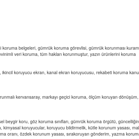
çici koruma belgeleri, gümrük koruma görevlisi, gümrük korunması kuram
devinimli veri koruma, tüm hakları korunmuştur, yazın ürünlerini koruma
kincil koruyucu ekran, kanal ekran koruyucusu, rekabeti koruma kanu
runmalı kervansaray, markayı geçici koruma, ölçüm koruyan dönüşüm,
l beygir koru, göz koruma sınıfları, gümrük koruma örgütü, güncelliğin
, kimyasal koruyucular, koruyucu bildirmelik, kütle korunum yasası, ma
ruma oranı, özdek korunum yasası, sırakoruyan gönderim, yazma korum