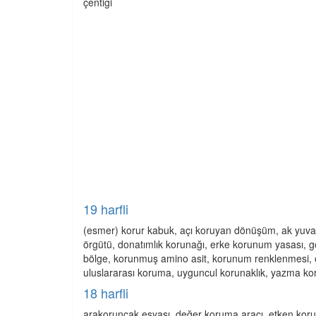
çentiği
19 harfli
(esmer) korur kabuk, açı koruyan dönüşüm, ak yuvar
örgütü, donatımlık korunağı, erke korunum yasası, gö
bölge, korunmuş amino asit, korunum renklenmesi,
uluslararası koruma, uyguncul korunaklık, yazma ko
18 harfli
arakoruncak eşyası, değer koruma aracı, etken korum