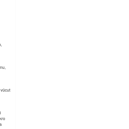
ı,
nu,
 vücut
i
kro
a