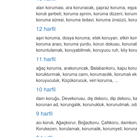
alan koruması, ara korunacak, çapraz koruma, eşya 
koruk şerbeti, koruma ayrımı, koruma düzeni, korum
koruma süresi, koruma tedavi, koruma ünsüzü, koruna
12 harfli
aşırı koruma, dosya koruma, etek koruyan, etkin kor
koruma aracı, koruma yurdu, korun dokusu, korunab
koruntulamak, koruyabilmek, koruyucu ruh, köy koruc
11 harfli
ağaç koruma, arakoruncak, Balabankoru, kapu korus
korukturmak, koruma camı, korumacılık, korumalı ek,
koruyuculuk, Küçükorucuk, veri koruma, ...
10 harfli
dam koruğu, Devekorusu, dış dekoru, dip dekoru, k
korunan ad, korungalık, korunukluk, korunulmak, od
9 harfli
acı koruk, Ağaçkorur, Boğazkoru, Çaltıkoru, damkoru
Korukezen, korulamak, korumalık, korumyeli, korunakl