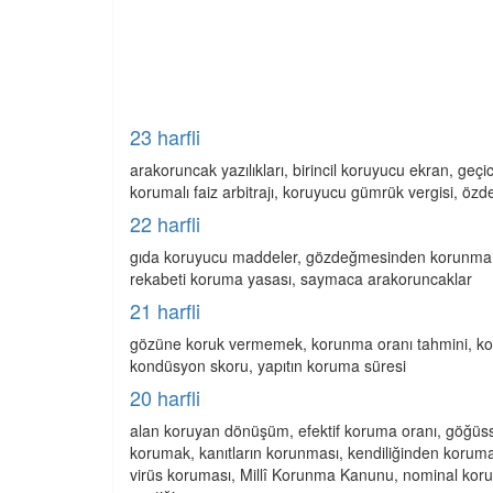
23 harfli
arakoruncak yazılıkları, birincil koruyucu ekran, ge
korumalı faiz arbitrajı, koruyucu gümrük vergisi, öz
22 harfli
gıda koruyucu maddeler, gözdeğmesinden korunma, i
rekabeti koruma yasası, saymaca arakoruncaklar
21 harfli
gözüne koruk vermemek, korunma oranı tahmini, ko
kondüsyon skoru, yapıtın koruma süresi
20 harfli
alan koruyan dönüşüm, efektif koruma oranı, göğüsse
korumak, kanıtların korunması, kendiliğinden koruma
virüs koruması, Millî Korunma Kanunu, nominal ko