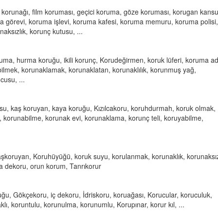
korunağı, film koruması, geçici koruma, göze koruması, korugan kansu
a görevi, koruma işlevi, koruma kafesi, koruma memuru, koruma polisi,
ksızlık, korunç kutusu, ...
uma, hurma koruğu, ikili korunç, Korudeğirmen, koruk lüferi, koruma ad
ilmek, korunaklamak, korunaklatan, korunaklılık, korunmuş yağ,
usu, ...
u, kaş koruyan, kaya koruğu, Kızılcakoru, koruhdurmah, koruk olmak,
 korunabilme, korunak evi, korunaklama, korunç teli, koruyabilme,
aşkoruyan, Koruhüyüğü, koruk suyu, korulanmak, korunaklık, korunaksı
a dekoru, orun korum, Tanrıkorur
ğu, Gökçekoru, iç dekoru, İdriskoru, koruağası, Korucular, koruculuk,
ı, koruntulu, korunulma, korunumlu, Korupınar, korur kıl, ...