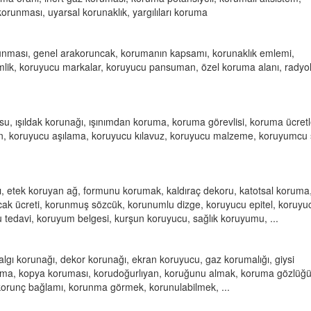
runması, uyarsal korunaklık, yargılıları koruma
unması, genel arakoruncak, korumanın kapsamı, korunaklık emlemi,
mlik, koruyucu markalar, koruyucu pansuman, özel koruma alanı, radyol
u, ışıldak korunağı, ışınımdan koruma, koruma görevlisi, koruma ücretle
in, koruyucu aşılama, koruyucu kılavuz, koruyucu malzeme, koruyumcu s
 etek koruyan ağ, formunu korumak, kaldıraç dekoru, katotsal koruma,
cak ücreti, korunmuş sözcük, korunumlu dizge, koruyucu epitel, koruyu
tedavi, koruyum belgesi, kurşun koruyucu, sağlık koruyumu, ...
gı korunağı, dekor korunağı, ekran koruyucu, gaz korumalığı, giysi
koruma, kopya koruması, korudoğurlıyan, koruğunu almak, koruma gözlüğü
orunç bağlamı, korunma görmek, korunulabilmek, ...