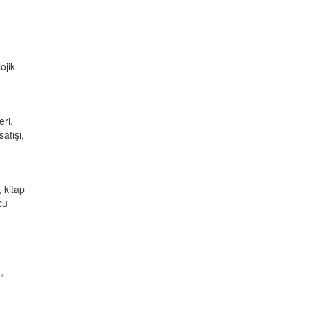
ojik
ri,
atışı,
 kitap
cu
,