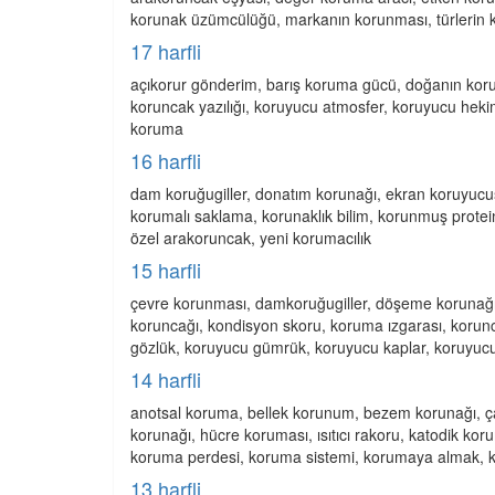
korunak üzümcülüğü, markanın korunması, türlerin ko
17 harfli
açıkorur gönderim, barış koruma gücü, doğanın kor
koruncak yazılığı, koruyucu atmosfer, koruyucu heki
koruma
16 harfli
dam koruğugiller, donatım korunağı, ekran koruyucus
korumalı saklama, korunaklık bilim, korunmuş prote
özel arakoruncak, yeni korumacılık
15 harfli
çevre korunması, damkoruğugiller, döşeme korunağı,
koruncağı, kondisyon skoru, koruma ızgarası, korun
gözlük, koruyucu gümrük, koruyucu kaplar, koruyucu 
14 harfli
anotsal koruma, bellek korunum, bezem korunağı, çal
korunağı, hücre koruması, ısıtıcı rakoru, katodik 
koruma perdesi, koruma sistemi, korumaya almak, k
13 harfli