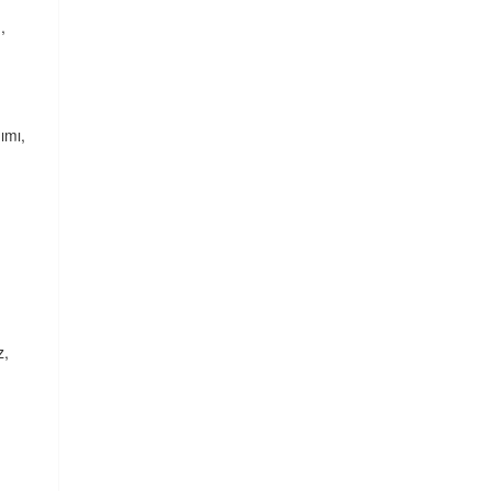
,
ımı,
z,