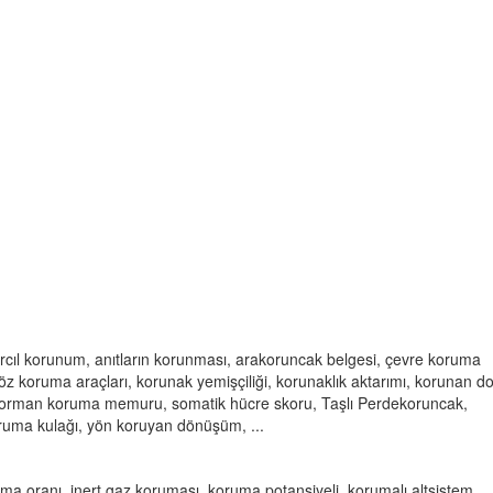
cıl korunum, anıtların korunması, arakoruncak belgesi, çevre koruma
z koruma araçları, korunak yemişçiliği, korunaklık aktarımı, korunan d
 orman koruma memuru, somatik hücre skoru, Taşlı Perdekoruncak,
ruma kulağı, yön koruyan dönüşüm, ...
a oranı, inert gaz koruması, koruma potansiyeli, korumalı altsistem,