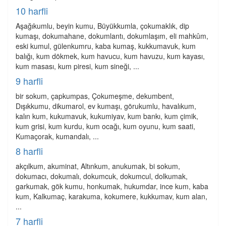
10 harfli
Aşağıkumlu, beyin kumu, Büyükkumla, çokumaklık, dip
kumaşı, dokumahane, dokumlantı, dokumlaşım, eli mahkûm,
eski kumul, gülenkumru, kaba kumaş, kukkumavuk, kum
balığı, kum dökmek, kum havucu, kum havuzu, kum kayası,
kum masası, kum piresi, kum sineği, ...
9 harfli
bir sokum, çapkumpas, Çokumeşme, dekumbent,
Dışıkkumu, dikumarol, ev kumaşı, görukumlu, havalıkum,
kalın kum, kukumavuk, kukumiyav, kum bankı, kum çimik,
kum grisi, kum kurdu, kum ocağı, kum oyunu, kum saati,
Kumaçorak, kumandalı, ...
8 harfli
akçılkum, akuminat, Altınkum, anukumak, bi sokum,
dokumacı, dokumalı, dokumcuk, dokumcul, dolkumak,
garkumak, gök kumu, honkumak, hukumdar, ince kum, kaba
kum, Kalkumaç, karakuma, kokumere, kukkumav, kum alan,
...
7 harfli