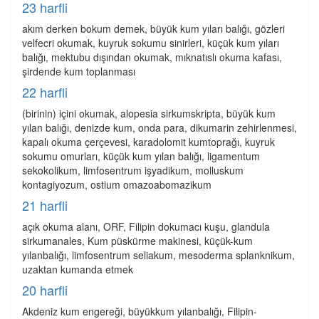
23 harfli
akım derken bokum demek, büyük kum yıları balığı, gözleri
velfecri okumak, kuyruk sokumu sinirleri, küçük kum yıları
balığı, mektubu dışından okumak, mıknatıslı okuma kafası,
şirdende kum toplanması
22 harfli
(birinin) içini okumak, alopesia sirkumskripta, büyük kum
yılan balığı, denizde kum, onda para, dikumarin zehirlenmesi,
kapalı okuma çerçevesi, karadolomit kumtoprağı, kuyruk
sokumu omurları, küçük kum yılan balığı, ligamentum
sekokolikum, limfosentrum işyadikum, molluskum
kontagiyozum, ostium omazoabomazikum
21 harfli
açık okuma alanı, ORF, Filipin dokumacı kuşu, glandula
sirkumanales, Kum püskürme makinesi, küçük-kum
yılanbalığı, limfosentrum seliakum, mesoderma splanknikum,
uzaktan kumanda etmek
20 harfli
Akdeniz kum engereği, büyükkum yılanbalığı, Filipin-