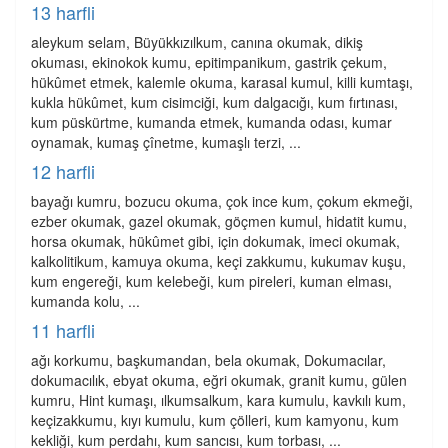
13 harfli
aleykum selam, Büyükkızılkum, canına okumak, dikiş
okuması, ekinokok kumu, epitimpanikum, gastrik çekum,
hükûmet etmek, kalemle okuma, karasal kumul, killi kumtaşı,
kukla hükûmet, kum cisimciği, kum dalgacığı, kum fırtınası,
kum püskürtme, kumanda etmek, kumanda odası, kumar
oynamak, kumaş çînetme, kumaşlı terzi, ...
12 harfli
bayağı kumru, bozucu okuma, çok ince kum, çokum ekmeği,
ezber okumak, gazel okumak, göçmen kumul, hidatit kumu,
horsa okumak, hükûmet gibi, için dokumak, imeci okumak,
kalkolitikum, kamuya okuma, keçi zakkumu, kukumav kuşu,
kum engereği, kum kelebeği, kum pireleri, kuman elması,
kumanda kolu, ...
11 harfli
ağı korkumu, başkumandan, bela okumak, Dokumacılar,
dokumacılık, ebyat okuma, eğri okumak, granit kumu, gülen
kumru, Hint kumaşı, ılkumsalkum, kara kumulu, kavkılı kum,
keçizakkumu, kıyı kumulu, kum çölleri, kum kamyonu, kum
kekliği, kum perdahı, kum sancısı, kum torbası, ...