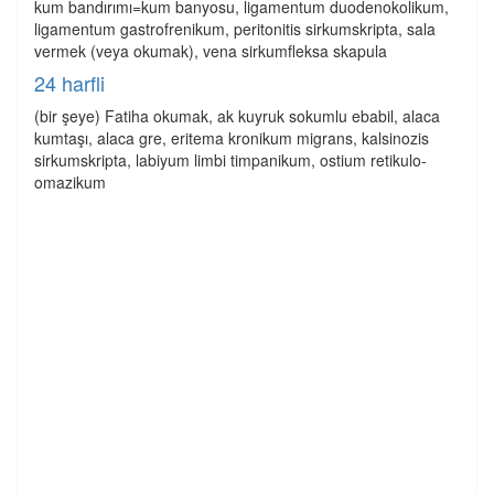
kum bandırımı=kum banyosu, ligamentum duodenokolikum,
ligamentum gastrofrenikum, peritonitis sirkumskripta, sala
vermek (veya okumak), vena sirkumfleksa skapula
24 harfli
(bir şeye) Fatiha okumak, ak kuyruk sokumlu ebabil, alaca
kumtaşı, alaca gre, eritema kronikum migrans, kalsinozis
sirkumskripta, labiyum limbi timpanikum, ostium retikulo-
omazikum