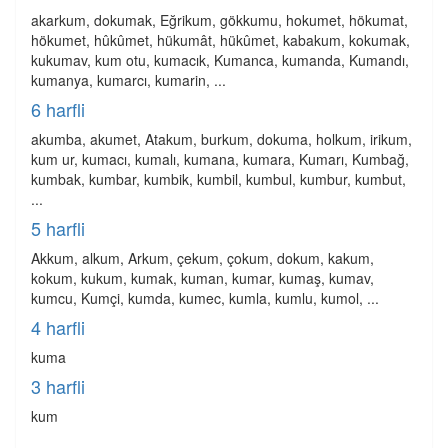
akarkum, dokumak, Eğrikum, gökkumu, hokumet, hökumat,
hökumet, hûkûmet, hükumât, hükûmet, kabakum, kokumak,
kukumav, kum otu, kumacık, Kumanca, kumanda, Kumandı,
kumanya, kumarcı, kumarin, ...
6 harfli
akumba, akumet, Atakum, burkum, dokuma, holkum, irikum,
kum ur, kumacı, kumalı, kumana, kumara, Kumarı, Kumbağ,
kumbak, kumbar, kumbik, kumbil, kumbul, kumbur, kumbut,
...
5 harfli
Akkum, alkum, Arkum, çekum, çokum, dokum, kakum,
kokum, kukum, kumak, kuman, kumar, kumaş, kumav,
kumcu, Kumçi, kumda, kumec, kumla, kumlu, kumol, ...
4 harfli
kuma
3 harfli
kum