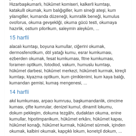
Hızarbaşıkumarlı, hükûmet komiseri, kalkerli kumtaşı,
katakulli okumak, kum balığıgiller, kum sineği ateşi, kum
yılanıgiller, kumanda düzeneği, kumrallık beneği, kumulus
ovoforus, okuma gevşekliği, okuma gücü testi, okumaya
hazırlık, ostium pilorikum, saleymin aleykûm, ...
15 harfli
alacalı kumtaşı, boyuna kumullar, ciğerini okumak,
dermosfenotikum, döl yatağı kumu, esrar kumkuması,
ezberden okumak, fesat kumkuması, fitne kumkuması,
foramen optikum, fotodiod, vakum, humuslu kumtaşı,
hükûmet darbesi, hükûmet merkezi, hükûmeti kurmak, kireçli
kumtaşı, kiyazma optikum, kum çimiklenimi, kum kaya balığı,
kumandan gemisi, kumaş mengenesi, ...
14 harfli
akıl kumkuması, arpacı kumrusu, başkumandanlık, cimcime
kuması, çifte kumrular, denizel kumul, dinamit lokumu,
dokum pekleşim, dokuma tezgâhı, dudaktan okuma, enine
kumullar, hipotimpanikum, hükûmet erkânı, hükûmet kapısı,
hükûmet konağı, hükûmet kurmak, hükûmet sürmek, içinden
okumak, kalbini okumak, kapçıklı lokum, konetçil dokum, ...