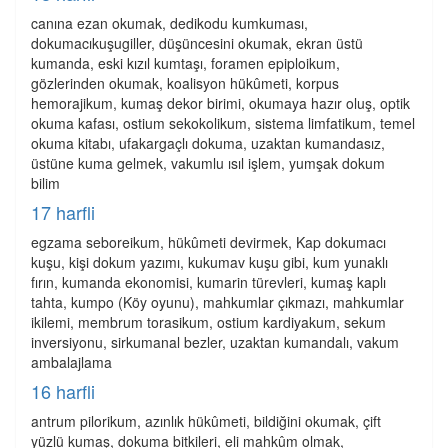
canına ezan okumak, dedikodu kumkuması,
dokumacıkuşugiller, düşüncesini okumak, ekran üstü
kumanda, eski kızıl kumtaşı, foramen epiploikum,
gözlerinden okumak, koalisyon hükûmeti, korpus
hemorajikum, kumaş dekor birimi, okumaya hazır oluş, optik
okuma kafası, ostium sekokolikum, sistema limfatikum, temel
okuma kitabı, ufakargaçlı dokuma, uzaktan kumandasız,
üstüne kuma gelmek, vakumlu ısıl işlem, yumşak dokum
bilim
17 harfli
egzama seboreikum, hükûmeti devirmek, Kap dokumacı
kuşu, kişi dokum yazımı, kukumav kuşu gibi, kum yunaklı
fırın, kumanda ekonomisi, kumarin türevleri, kumaş kaplı
tahta, kumpo (Köy oyunu), mahkumlar çıkmazı, mahkumlar
ikilemi, membrum torasikum, ostium kardiyakum, sekum
inversiyonu, sirkumanal bezler, uzaktan kumandalı, vakum
ambalajlama
16 harfli
antrum pilorikum, azınlık hükûmeti, bildiğini okumak, çift
yüzlü kumaş, dokuma bitkileri, eli mahkûm olmak,