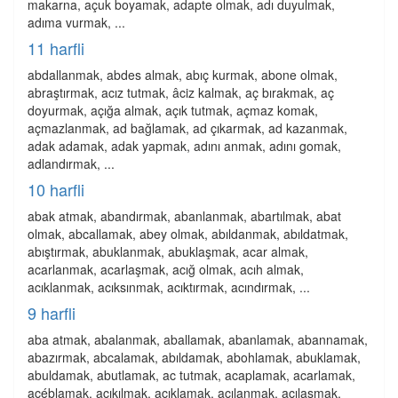
makarna, açuk boyamak, adapte olmak, adı duyulmak,
adıma vurmak, ...
11 harfli
abdallanmak, abdes almak, abıç kurmak, abone olmak,
abraştırmak, acız tutmak, âciz kalmak, aç bırakmak, aç
doyurmak, açığa almak, açık tutmak, açmaz komak,
açmazlanmak, ad bağlamak, ad çıkarmak, ad kazanmak,
adak adamak, adak yapmak, adını anmak, adını gomak,
adlandırmak, ...
10 harfli
abak atmak, abandırmak, abanlanmak, abartılmak, abat
olmak, abcallamak, abey olmak, abıldanmak, abıldatmak,
abıştırmak, abuklanmak, abuklaşmak, acar almak,
acarlanmak, acarlaşmak, acığ olmak, acıh almak,
acıklanmak, acıksınmak, acıktırmak, acındırmak, ...
9 harfli
aba atmak, abalanmak, aballamak, abanlamak, abannamak,
abazırmak, abcalamak, abıldamak, abohlamak, abuklamak,
abuldamak, abutlamak, ac tutmak, acaplamak, acarlamak,
acéblamak, acıkılmak, acıklamak, acılanmak, acılaşmak,