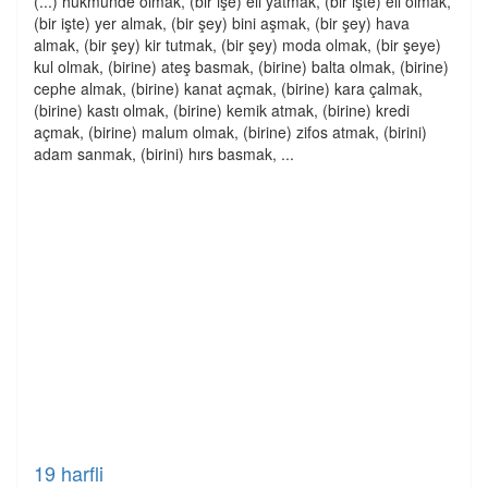
(...) hükmünde olmak, (bir işe) eli yatmak, (bir işte) eli olmak,
(bir işte) yer almak, (bir şey) bini aşmak, (bir şey) hava
almak, (bir şey) kir tutmak, (bir şey) moda olmak, (bir şeye)
kul olmak, (birine) ateş basmak, (birine) balta olmak, (birine)
cephe almak, (birine) kanat açmak, (birine) kara çalmak,
(birine) kastı olmak, (birine) kemik atmak, (birine) kredi
açmak, (birine) malum olmak, (birine) zifos atmak, (birini)
adam sanmak, (birini) hırs basmak, ...
19 harfli