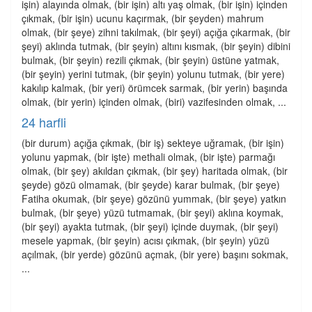
işin) alayında olmak, (bir işin) altı yaş olmak, (bir işin) içinden
çıkmak, (bir işin) ucunu kaçırmak, (bir şeyden) mahrum
olmak, (bir şeye) zihni takılmak, (bir şeyi) açığa çıkarmak, (bir
şeyi) aklında tutmak, (bir şeyin) altını kısmak, (bir şeyin) dibini
bulmak, (bir şeyin) rezili çıkmak, (bir şeyin) üstüne yatmak,
(bir şeyin) yerini tutmak, (bir şeyin) yolunu tutmak, (bir yere)
kakılıp kalmak, (bir yeri) örümcek sarmak, (bir yerin) başında
olmak, (bir yerin) içinden olmak, (biri) vazifesinden olmak, ...
24 harfli
(bir durum) açığa çıkmak, (bir iş) sekteye uğramak, (bir işin)
yolunu yapmak, (bir işte) methali olmak, (bir işte) parmağı
olmak, (bir şey) akıldan çıkmak, (bir şey) haritada olmak, (bir
şeyde) gözü olmamak, (bir şeyde) karar bulmak, (bir şeye)
Fatiha okumak, (bir şeye) gözünü yummak, (bir şeye) yatkın
bulmak, (bir şeye) yüzü tutmamak, (bir şeyi) aklına koymak,
(bir şeyi) ayakta tutmak, (bir şeyi) içinde duymak, (bir şeyi)
mesele yapmak, (bir şeyin) acısı çıkmak, (bir şeyin) yüzü
açılmak, (bir yerde) gözünü açmak, (bir yere) başını sokmak,
...