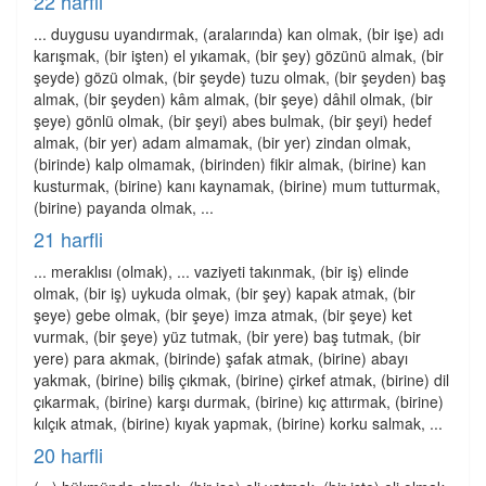
22 harfli
... duygusu uyandırmak, (aralarında) kan olmak, (bir işe) adı
karışmak, (bir işten) el yıkamak, (bir şey) gözünü almak, (bir
şeyde) gözü olmak, (bir şeyde) tuzu olmak, (bir şeyden) baş
almak, (bir şeyden) kâm almak, (bir şeye) dâhil olmak, (bir
şeye) gönlü olmak, (bir şeyi) abes bulmak, (bir şeyi) hedef
almak, (bir yer) adam almamak, (bir yer) zindan olmak,
(birinde) kalp olmamak, (birinden) fikir almak, (birine) kan
kusturmak, (birine) kanı kaynamak, (birine) mum tutturmak,
(birine) payanda olmak, ...
21 harfli
... meraklısı (olmak), ... vaziyeti takınmak, (bir iş) elinde
olmak, (bir iş) uykuda olmak, (bir şey) kapak atmak, (bir
şeye) gebe olmak, (bir şeye) imza atmak, (bir şeye) ket
vurmak, (bir şeye) yüz tutmak, (bir yere) baş tutmak, (bir
yere) para akmak, (birinde) şafak atmak, (birine) abayı
yakmak, (birine) biliş çıkmak, (birine) çirkef atmak, (birine) dil
çıkarmak, (birine) karşı durmak, (birine) kıç attırmak, (birine)
kılçık atmak, (birine) kıyak yapmak, (birine) korku salmak, ...
20 harfli