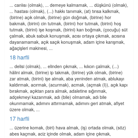
... canlısı (olmak), ... demeye kalmamak, ... düşkünü (olmak),
... hastası (olmak), (...) hakkı tanımak, (at) tırısa kalkmak,
(birine) açık olmak, (birine) gün doğmak, (birine) hor
bakmak, (birini) cin tutmak, (birini) hor tutmak, (birini) hoş
tutmak, (birini) işe koşmak, (birini) kan boğmak, (çocuğu) süt
çalmak, abuk sabuk konuşmak, acısı ortaya çıkmak, acısına
dayanamamak, açık saçık konuşmak, adam içine karışmak,
ağaçişleri makinesi, ...
18 harfli
... delisi (olmak), ... elinden çıkmak, ... kılıcın çalmak, (...)
hâlini almak, (birine) ip takmak, (birine) yük olmak, (birine)
zar atmak, (birini) işe almak, aba yeninden atmak, ablukayı
kaldırmak, acırmak, (acurmak), acmak, (açmak (I)), açık kapı
bırakmak, açıktan para almak, adaletine sığınmak,
adçekmeyi kazanmak, adı (bile) olmamak, adı bile
okunmamak, adımını attırmamak, adımını geri atmak, afiyet
üzere olmak, ...
17 harfli
... üzerine komak, (biri) hava almak, (iş) ortada olmak, (söz)
abes kaçmak, aciz içinde olmak, adam içine çıkmak,