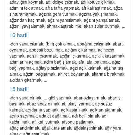
adaylığını koymak, adı deliye çıkmak, adı kötüye çıkmak,
adımını tek atmak, afra tafra yapmak, afrikalılaştırmak, ağza
sıhturamamak, ağzına gem vurmak, ağzına yakışmamak,
ağzından kaçırmak, ağzını yansılamak, ağzını yanşalamak,
ağzını yavşalamak, ahmaklaştırabilme, akan sular durmak, ...
16 harfli
-den yana çıkmak, (biri) çok olmak, abağına çalışmak, abartılı
oynamak, abdesti bozulmak, acığını çıkarmak, acıhcıcıh
yapmak, acısını çıkarmak, açığını çıkarmak, açıklık kazanmak,
adımlarını açmak, adını bağışlamak, afal afal bakmak, ağız
bağı yapmak, ağlayıp sızlamak, ağzı açık kalmak, ağzına taş
almak, ağzını bağlatmak, ahireti boylamak, akarına bırakmak,
akıldan çıkarmak, ...
15 harfli
-den yana olmak, ... gibi yapmak, abanozlaştırmak, abartıyı
basmak, abaz abaz olmak, ablukayı yarmak, aç susuz
kalmak, açıklama yapmak, açıklaştırılmak, açıktan atanmak,
açılıp saçılmak, adalet dağıtmak, adı belli olmak, adı
kaldırılmak, afı kafı yutmak, afyonu patlamak,
ağaçlandırılmak, ağalık taslamak, ağdalaştırılmak, ağır yara
almak, ağırlaştırılmak, ...