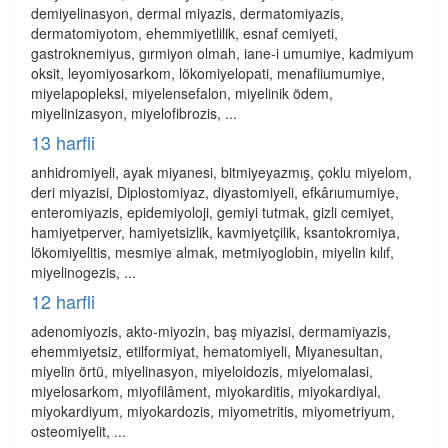
demiyelinasyon, dermal miyazis, dermatomiyazis,
dermatomiyotom, ehemmiyetlilik, esnaf cemiyeti,
gastroknemiyus, gırmiyon olmah, iane-i umumiye, kadmiyum
oksit, leyomiyosarkom, lökomiyelopati, menafiiumumiye,
miyelapopleksi, miyelensefalon, miyelinik ödem,
miyelinizasyon, miyelofibrozis, ...
13 harfli
anhidromiyeli, ayak miyanesi, bitmiyeyazmış, çoklu miyelom,
deri miyazisi, Diplostomiyaz, diyastomiyeli, efkârıumumiye,
enteromiyazis, epidemiyoloji, gemiyi tutmak, gizli cemiyet,
hamiyetperver, hamiyetsizlik, kavmiyetçilik, ksantokromiya,
lökomiyelitis, mesmiye almak, metmiyoglobin, miyelin kılıf,
miyelinogezis, ...
12 harfli
adenomiyozis, akto-miyozin, baş miyazisi, dermamiyazis,
ehemmiyetsiz, etilformiyat, hematomiyeli, Miyanesultan,
miyelin örtü, miyelinasyon, miyeloidozis, miyelomalasi,
miyelosarkom, miyofilâment, miyokarditis, miyokardiyal,
miyokardiyum, miyokardozis, miyometritis, miyometriyum,
osteomiyelit, ...