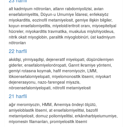
23 harfli
alt kadmiyum nötronları, atların rabdomiyolizisi, avian
ensefalomiyelitis, Düyun-u Umumiye İdaresi, enfeksiyöz
miyokarditis, eozinofil metamiyelosit, gemiye ilişkin bilgiler,
koyun ensefalomiyelitis, miyeloid/eritroit oranı, miyoepiteliyal
hücreler, miyokarditis travmatika, muskulus miylohiyoideus,
nitrik oksit miyoglobin, paralitik miyoglobinüri, üst kadmiyum
nötronları
22 harfli
akıldişi, yirmiyaşdişi, dejeneratif miyelopati, düşünülemiyen
giderler, ensefalomiyelonöropati, Gannt ikramiye yöntemi,
gemiyi rotasına koymak, hafif meromiyozin, LMM,
lökoensefalomiyelopati, miyelomonositik lösemi, miyokart
dejenerasyonu, nazo-farengeal miyazis,
nöroensefalomiyelopati, nötrofil metamiyelosit
21 harfli
ağır meromiyozin, HMM, Amemiya öndeyi ölçütü,
amiyeloblastik lösemi, at ensefalomiyelitisi, bazofil
metamiyelosit, domuz poliomiyelitisi, erkânıharbiyeiumumiye,
miyomesin filamanları, promiyelositik lösemi