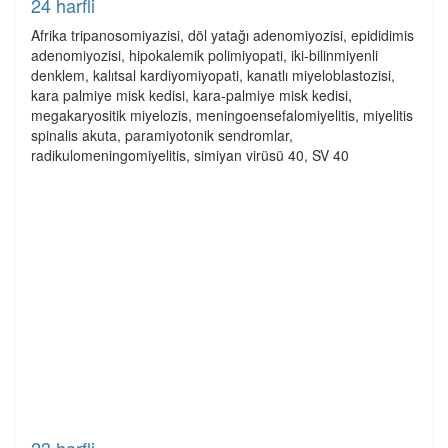
24 harfli
Afrika tripanosomiyazisi, döl yatağı adenomiyozisi, epididimis
adenomiyozisi, hipokalemik polimiyopati, iki-bilinmiyenli
denklem, kalıtsal kardiyomiyopati, kanatlı miyeloblastozisi,
kara palmiye misk kedisi, kara-palmiye misk kedisi,
megakaryositik miyelozis, meningoensefalomiyelitis, miyelitis
spinalis akuta, paramiyotonik sendromlar,
radikulomeningomiyelitis, simiyan virüsü 40, SV 40