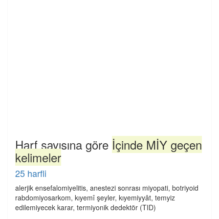
Harf sayısına göre
İçinde MİY geçen
kelimeler
25 harfli
alerjik ensefalomiyelitis, anestezi sonrası miyopati, botriyoid
rabdomiyosarkom, kıyemî şeyler, kıyemiyyât, temyiz
edilemiyecek karar, termiyonik dedektör (TID)