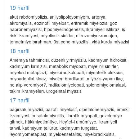
19 harfli
akut rabdomiyolizis, anjiyolipoleyomiyom, arterya
akromiyalis, eozinofil miyelosit, eritremik miyelozis, göz
habronemiyazisi, hipomiyelinogenezis, ikramiyeli istikraz, iş
riski ikramiyesi, miyelinsiz sinirler, nitrozomiyokromojen,
tennetmiye bırahmah, üst çene miyozitisi, vida kurdu miyazisi
18 harfli
Amemiya tahmincisi, düzenli yirmiyüzlü, kadmiyum hidroksit,
kadmiyum kırmızısı, metabolik miyopati, miyelinli sinirler,
miyeloid metaplazi, miyeloradikulopati, miyenterik pleksus,
miyoadenilat kinaz, miyojen bradikardi, miyozis yapan ilaç,
ne alıp veremiyor?, radikulomiyelopati, splenomiyelomalasi,
takım ikramiyeleri, ürogenital miyazis
17 harfli
bağırsak miyazisi, bazofil miyelosit, dipetalonemiyazis, emekli
ikramiyesi, ensefalomiyelitis, fibrotik miyopati, gezelemiye
gitmek, hâkimiyetimilliye, Hey`et-i umûmiyye, ikramiyeli
tahvil, kadmiyum tellürür, kadmiyum tungstat,
leyomiyometaplast, miyeloensefalitis, miyeloradikulitis,