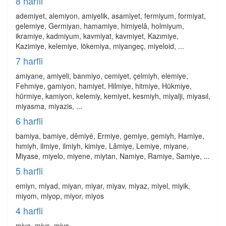
8 harfli
ademiyet, alemiyon, amiyelik, asamiyet, fermiyum, formiyat,
gelemiye, Germiyan, hamamiye, himiyelâ, holmiyum,
ikramiye, kadmiyum, kavmiyat, kavmiyet, Kazımiye,
Kazimiye, kelemiye, lökemiya, miyangeç, miyeloid, ...
7 harfli
amiyane, amiyeli, banmiyo, cemiyet, çelmiyh, elemiye,
Fehmiye, gamiyon, hamiyet, Hilmiye, hitmiye, Hükmiye,
hürmiye, kamiyon, kelemiy, kemiyet, kesmiyh, miyalji, miyasıl,
miyasma, miyazis, ...
6 harfli
bamiya, bamiye, dêmiyé, Ermiye, gemiye, gemiyh, Hamiye,
hımiyh, ilmiye, ilmiyh, kimiye, Lâmiye, Lemiye, miyane,
Miyase, miyelo, miyene, miytan, Namiye, Ramiye, Samiye, ...
5 harfli
emiyn, miyad, miyan, miyar, miyav, miyaz, miyel, miyik,
miyom, miyop, miyor, miyos
4 harfli
miya, miye, miyo