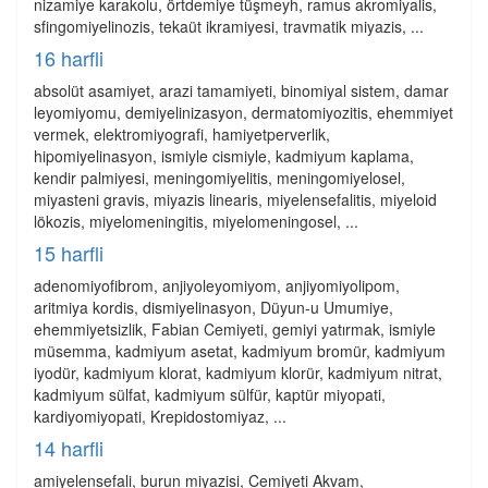
nizamiye karakolu, örtdemiye tüşmeyh, ramus akromiyalis,
sfingomiyelinozis, tekaüt ikramiyesi, travmatik miyazis, ...
16 harfli
absolüt asamiyet, arazi tamamiyeti, binomiyal sistem, damar
leyomiyomu, demiyelinizasyon, dermatomiyozitis, ehemmiyet
vermek, elektromiyografi, hamiyetperverlik,
hipomiyelinasyon, ismiyle cismiyle, kadmiyum kaplama,
kendir palmiyesi, meningomiyelitis, meningomiyelosel,
miyasteni gravis, miyazis linearis, miyelensefalitis, miyeloid
lökozis, miyelomeningitis, miyelomeningosel, ...
15 harfli
adenomiyofibrom, anjiyoleyomiyom, anjiyomiyolipom,
aritmiya kordis, dismiyelinasyon, Düyun-u Umumiye,
ehemmiyetsizlik, Fabian Cemiyeti, gemiyi yatırmak, ismiyle
müsemma, kadmiyum asetat, kadmiyum bromür, kadmiyum
iyodür, kadmiyum klorat, kadmiyum klorür, kadmiyum nitrat,
kadmiyum sülfat, kadmiyum sülfür, kaptür miyopati,
kardiyomiyopati, Krepidostomiyaz, ...
14 harfli
amiyelensefali, burun miyazisi, Cemiyeti Akvam,