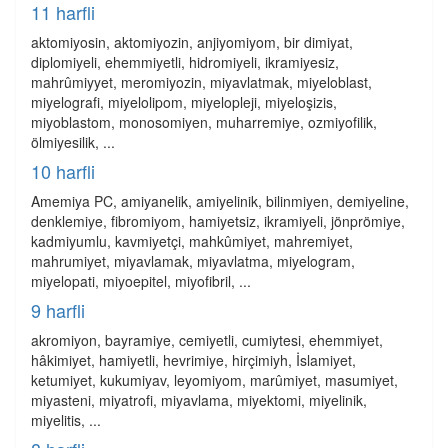
11 harfli
aktomiyosin, aktomiyozin, anjiyomiyom, bir dimiyat,
diplomiyeli, ehemmiyetli, hidromiyeli, ikramiyesiz,
mahrûmiyyet, meromiyozin, miyavlatmak, miyeloblast,
miyelografi, miyelolipom, miyelopleji, miyeloşizis,
miyoblastom, monosomiyen, muharremiye, ozmiyofilik,
ölmiyesilik, ...
10 harfli
Amemiya PC, amiyanelik, amiyelinik, bilinmiyen, demiyeline,
denklemiye, fibromiyom, hamiyetsiz, ikramiyeli, jönprömiye,
kadmiyumlu, kavmiyetçi, mahkûmiyet, mahremiyet,
mahrumiyet, miyavlamak, miyavlatma, miyelogram,
miyelopati, miyoepitel, miyofibril, ...
9 harfli
akromiyon, bayramiye, cemiyetli, cumiytesi, ehemmiyet,
hâkimiyet, hamiyetli, hevrimiye, hirçimiyh, İslamiyet,
ketumiyet, kukumiyav, leyomiyom, marûmiyet, masumiyet,
miyasteni, miyatrofi, miyavlama, miyektomi, miyelinik,
miyelitis, ...