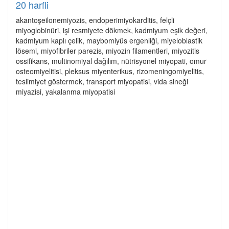
20 harfli
akantoşeilonemiyozis, endoperimiyokarditis, felçli
miyoglobinüri, işi resmiyete dökmek, kadmiyum eşik değeri,
kadmiyum kaplı çelik, maybomiyüs ergenliği, miyeloblastik
lösemi, miyofibriler parezis, miyozin filamentleri, miyozitis
ossifikans, multinomiyal dağılım, nütrisyonel miyopati, omur
osteomiyelitisi, pleksus miyenterikus, rizomeningomiyelitis,
teslimiyet göstermek, transport miyopatisi, vida sineği
miyazisi, yakalanma miyopatisi