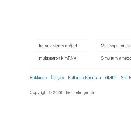
kamulaştırma değeri
Multiceps multi
multisistronik mRNA
Simulium amaz
Hakkında
İletişim
Kullanım Koşulları
Gizlilik
Site 
Copyright © 2026 - kelimeler.gen.tr