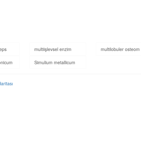
ceps
multiişlevsel enzim
multilobuler osteom
onicum
Simulium metallicum
Haritası