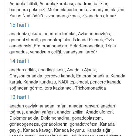
Anadolu ihtilali, Anadolu karabaşı, anadrom balıklar,
banadara pekmezi, Meibomianadenomu, vanadyum alaşımı,
Yunus Nadi ödülü, zıvanadan çıkmak, zivanadan çıkmak
15 harfli
anadeniz çukuru, anadrom formlar, Avianadenovirüs,
gonadal steroit, gonadotropinler, iş inada binmek, Ovis
canadensis, Proteromonadida, Retortamonadida, Trigla
gurnadus, vanadyum çeliği, vanadyum karbür
14 harfli
anadan adlılık, anadingil kolu, Anadolu Ajansı,
Chrysomonadida, çerçeve kanadı, Enteromonadina, Kanada
kartalı, Kanada kunduzu, NADI tepkimesi, pencere kanadı,
soğnadan görme, ters kazkanadı, Trichomonadida
13 harfli
anadan cavlak, anadan ırafan, anadan rahvan, anadan
toğmuş, anadan yañgın, anadenizbilim, Anadolufeneri,
Diplomonadida, Diplomonadina, gonadoblastom,
gonadogenezis, gonadoliberin, gonadotrofizm, Kanada
geyiği, Kanada kavağı, Kanada koyunu, Kanada sığırı,