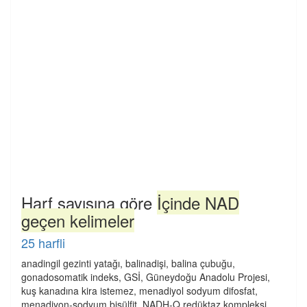
Harf sayısına göre
İçinde NAD
geçen kelimeler
25 harfli
anadingil gezinti yatağı, balinadişi, balina çubuğu,
gonadosomatik indeks, GSİ, Güneydoğu Anadolu Projesi,
kuş kanadına kira istemez, menadiyol sodyum difosfat,
menadiyon-sodyum bisülfit, NADH-Q redüktaz kompleksi