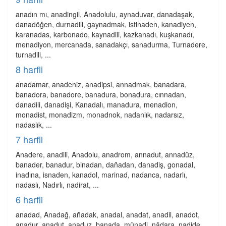
anadın mı, anadingil, Anadolulu, aynaduvar, danadaşak,
danadöğen, durnadili, gaynadmak, istinaden, kanadiyen,
karanadas, karbonado, kaynadili, kazkanadı, kuşkanadı,
menadiyon, mercanada, sanadakçı, sanadurma, Turnadere,
turnadili, ...
8 harfli
anadamar, anadeniz, anadipsi, annadmak, banadara,
banadora, banadore, banadura, bonadura, cınnadan,
danadili, danadişi, Kanadalı, manadura, menadion,
monadist, monadizm, monadnok, nadanlık, nadarsız,
nadaslık, ...
7 harfli
Anadere, anadili, Anadolu, anadrom, annadut, annadüz,
banader, banadur, binadan, dañadan, danadiş, gonadal,
inadına, isnaden, kanadol, marinad, nadanca, nadarlı,
nadaslı, Nadırlı, nadirat, ...
6 harfli
anadad, Anadağ, añadak, anadal, anadat, anadil, anadot,
anadur, anadut, anaduz, banada, münadi, nâdara, nadide,