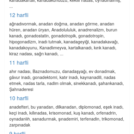
kanadakartalı, kanadakunduzu, kekilli nadas, oynadırlâımış,
...
12 harfli
ağnadıvormak, anadan doğma, anadan görme, anadan
hüren, anadan üryan, Anadolululuk, anadrenalizm, burun
kanadı, gonadostatin, gonadotropik, gonadotropin,
hipogonadizm, inadı tutmak, kanadageyiği, kanadakavağı,
kanadakoyunu, Kanadlımeyva, kartalkanadı, kırık kanadı,
kiraz nadası, sağrı kanadı, ...
11 harfli
ahır nadası, Baznadomuzu, danadaşyağı, ev donadmak,
gâvur inadı, gonadektomi, katır inadı, kaynanadili, nadas
etmek, nadas tarla, nadim olmak, sinekkanadı, şahankanadı,
Şahnaderesi
10 harfli
anadefteri, bu yanadan, dilkanadan, diplomonad, eşek inadı,
keçi inadı, kıllınadas, krisomonad, kuş kanadı, orfenadrin,
oynadanlıh, sanadurmak, şınademiri, terfenadin, trikomonad,
zarpınadak
9 harfli