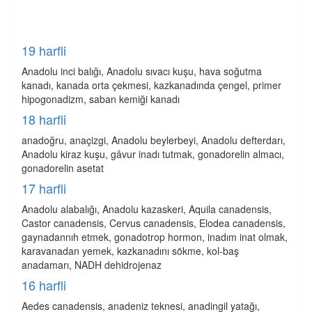
19 harfli
Anadolu inci balığı, Anadolu sıvacı kuşu, hava soğutma
kanadı, kanada orta çekmesi, kazkanadında çengel, primer
hipogonadizm, saban kemiği kanadı
18 harfli
anadoğru, anaçizgi, Anadolu beylerbeyi, Anadolu defterdarı,
Anadolu kiraz kuşu, gâvur inadı tutmak, gonadorelin almacı,
gonadorelin asetat
17 harfli
Anadolu alabalığı, Anadolu kazaskeri, Aquila canadensis,
Castor canadensis, Cervus canadensis, Elodea canadensis,
gaynadannıh etmek, gonadotrop hormon, inadım inat olmak,
karavanadan yemek, kazkanadını sökme, kol-baş
anadamarı, NADH dehidrojenaz
16 harfli
Aedes canadensis, anadeniz teknesi, anadingil yatağı,